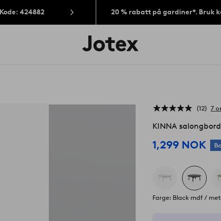
 Kode: 424882
20 % rabatt på gardiner*. Bruk 
Jotex’
logo
–
gå
til
forsiden
12
7 o
KINNA salongbord
1,299 NOK
Ba
Farge: Black mdf / met