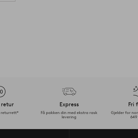
 retur
Express
Fri 
returrett*
Få pakken din med ekstra rask
Gjelder for n
levering
649