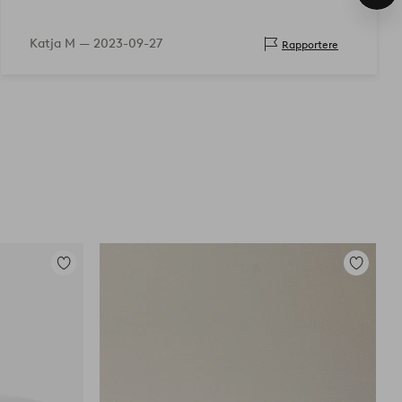
pro
Katja M —
2023-09-27
Rapportere
Legg
Legg
til
til
favoritter
favoritter