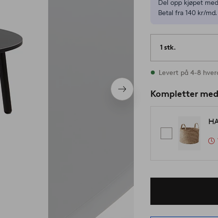
Del opp kjøpet med
Betal fra 140 kr/md.
1 stk.
På lager
Levert på 4-8 hve
Neste
Kompletter me
produkt
HA