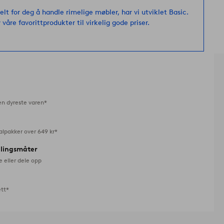
favoritter
elt for deg å handle rimelige møbler, har vi utviklet Basic.
 våre favorittprodukter til virkelig gode priser.
en dyreste varen*
alpakker over 649 kr*
alingsmåter
e eller dele opp
ett*