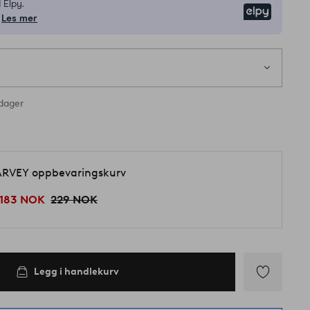
 Elpy.
Elpy
Les mer
rdager
d
RVEY oppbevaringskurv
183 NOK
229 NOK
Legg i handlekurv
Legg
til