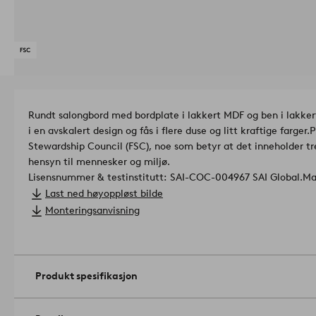
Rundt salongbord med bordplate i lakkert MDF og ben i lakkert
i en avskalert design og fås i flere duse og litt kraftige farger.
P
Stewardship Council (FSC), noe som betyr at det inneholder tr
hensyn til mennesker og miljø.
Lisensnummer & testinstitutt: SAI-COC-004967 SAI Global.
Ma
Ben av materiale: furutre.
Last ned høyoppløst bilde
Belegg: lakket.
Monteringsanvisning
Størrelse: ø 100 cm.
Høyde 35 cm.
Antall pakker: 1.
Monteringsanvisning inkludert.
Tips/råd: Hvis du har et ømfintl
Produkt spesifikasjon
møbelføtter eller annen beskyttelse på kontaktflatene mot gu