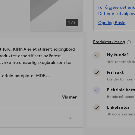
For å gjøre det enk
Det er et utvalg av
Oppdag Basic
1
/
2
Produkterklæring
 furu. KINNA er et stilrent salongbord
Ny kunde?
roduktet er sertifisert av Forest
40% rabatt på d
evirke fra ansvarlig skogbruk som tar
Fri frakt
teriale bordplate: MDF.
Gjelder for norm
Fleksible bet
Betale nå, sener
Vis mer
Enkel retur
30 dagers returr
ig gulv, anbefaler vi at du legger
lvet.
Artikelnummer: 1610451-02-0