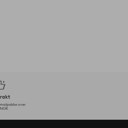
frakt
ormalpakke over
 NOK