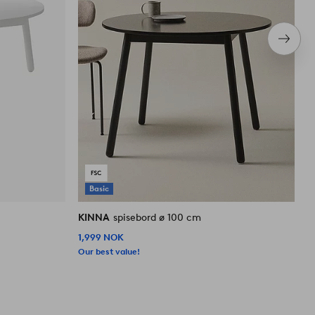
Neste
produ
Basic
KINNA
spisebord ø 100 cm
K
1,999 NOK
1
Our best value!
O