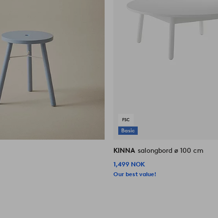
Basic
KINNA
salongbord ø 100 cm
1,499 NOK
Our best value!