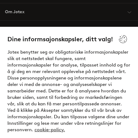
Om Jotex
Våre tjenester
Dine informsajonskapsler, ditt valg!
Vilkår
Jotex benytter seg av obligatoriske informasjonskapsler
slik at nettstedet skal fungere, samt
Venner
informasjonskapsler for analyse, tilpasset innhold og for
å gi deg en mer relevant opplevelse på nettstedet vårt.
Disse personopplysningene og informasjonskapslene
deler vi med de annonse- og analyseselskaper vi
Sikre betalinger - Betal direkte eller del opp
samarbeider med. Dette er for å analysere hvordan du
bruker siden, samt til forbedring av markedsføringen
Vil du vite mer om
våre betalingsalternativer
?
vår, slik at du kan få mer persontilpassede annonser.
elpy
Ved å klikke på Aksepter samtykker du til vår bruk av
informasjonskapsler. Du kan tilpasse valgene dine under
Innstillinger og lese mer under våre retningslinjer for
personvern.
cookie-policy.