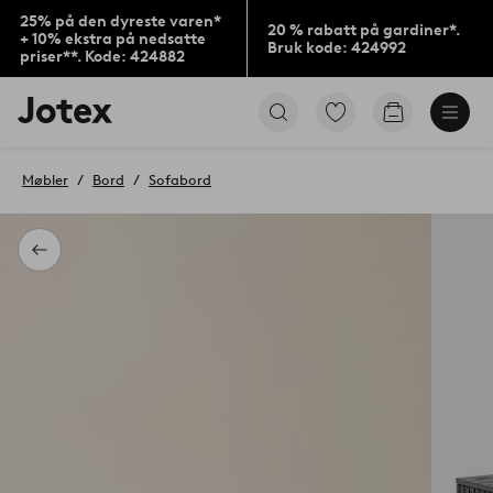
25% på den dyreste varen*
20 % rabatt på gardiner*.
+ 10% ekstra på nedsatte
Bruk kode: 424992
priser**. Kode: 424882
Jotex’
Gå
Gå
logo
til
til
–
favorittmerkede
handlekurv
gå
produkter
Møbler
Bord
Sofabord
til
forsiden
Tilbake