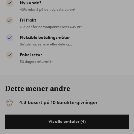
Ny kunde?
40% rabatt på den dyreste varen*
Fri frakt
Gjelder for normalpakker over 649 kr*
Fleksible betalingsmåter
Betale nå, senere eller dele opp
Enkel retur
30 dagers returrett*
Dette mener andre
4.3
basert på
10
karaktergivninger
Vis alle omtaler (4)