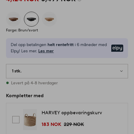
Farge: Brun/svart
Del opp betalingen
helt rentefritt
i 6 måneder med
Elpy
Elpy! Les mer.
Les mer
1 stk.
På lager
Levert på 4-8 hverdager
Kompletter med
HARVEY oppbevaringskurv
183 NOK
229 NOK