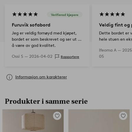
Verifierad kjøpere
Furuvik sofabord
Veldig fint og
Jeg er veldig fornøyd med kjøpet,
Dette bordet er v
bordet er som beskrevet og ser ut til
hele stuen en eks
å være av god kvalitet.
er veldig fornøyd
Ifeoma A —
2025
Ossi S —
2026-04-02
05
Rapportere
Informasjon om karakterer
Produkter i samme serie
Legg
Legg
til
til
favoritter
favorit