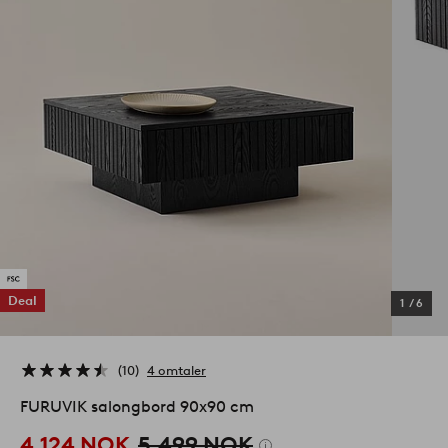
Deal
1
/
6
10
4 omtaler
FURUVIK salongbord 90x90 cm
4,124 NOK
5,499 NOK