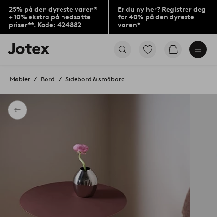
25% på den dyreste varen*
Er du ny her? Registrer deg
+ 10% ekstra på nedsatte
for 40% på den dyreste
priser**. Kode: 424882
varen*
Jotex’
Gå
Gå
logo
til
til
–
favorittmerkede
handlekurv
gå
produkter
Møbler
Bord
Sidebord & småbord
til
forsiden
Tilbake