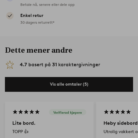
Betale nå, senere eller dele opp
Enkel retur
30 dagers returrett*
Dette mener andre
4.7
basert på
31
karaktergivninger
Vis alle omtaler (5)
Verifierad kjøpere
Lite bord.
Heby sidebord
TOPP 👍
Utrolig vakkert o