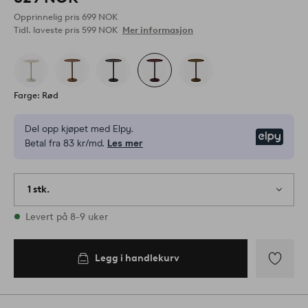
Opprinnelig pris
699 NOK
Tidl. laveste pris
599 NOK
Mer informasjon
Farge: Rød
Del opp kjøpet med Elpy.
Elpy
Betal fra 83 kr/md.
Les mer
1 stk.
På lager
Levert på 8-9 uker
Legg i handlekurv
Legg
til