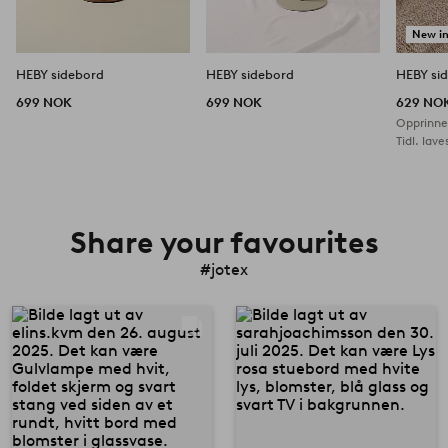
New i
HEBY sidebord
HEBY sidebord
HEBY si
699 NOK
699 NOK
629 NO
Opprinnel
Tidl. lave
Share your favourites
#jotex