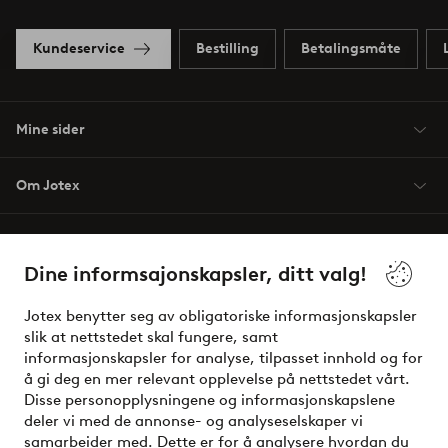
Kundeservice
Bestilling
Betalingsmåte
Mine sider
Om Jotex
Våre tjenester
Dine informsajonskapsler, ditt valg!
Vilkår
Jotex benytter seg av obligatoriske informasjonskapsler
slik at nettstedet skal fungere, samt
Venner
informasjonskapsler for analyse, tilpasset innhold og for
å gi deg en mer relevant opplevelse på nettstedet vårt.
Disse personopplysningene og informasjonskapslene
deler vi med de annonse- og analyseselskaper vi
Sikre betalinger - Betal direkte eller del opp
samarbeider med. Dette er for å analysere hvordan du