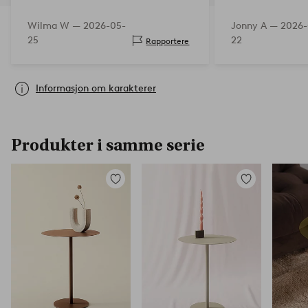
Wilma W —
2026-05-
Jonny A —
2026-
25
22
Rapportere
Informasjon om karakterer
Produkter i samme serie
Legg
Legg
til
til
favoritter
favoritter