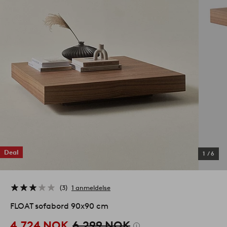
Deal
1
/
6
3
1 anmeldelse
FLOAT sofabord 90x90 cm
4,724 NOK
6,299 NOK