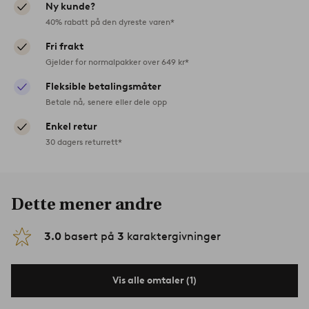
Ny kunde?
40% rabatt på den dyreste varen*
Fri frakt
Gjelder for normalpakker over 649 kr*
Fleksible betalingsmåter
Betale nå, senere eller dele opp
Enkel retur
30 dagers returrett*
Dette mener andre
3.0
basert på
3
karaktergivninger
Vis alle omtaler (1)