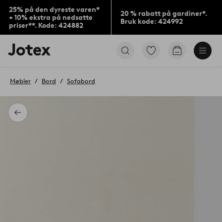
25% på den dyreste varen*
20 % rabatt på gardiner*.
+ 10% ekstra på nedsatte
Bruk kode: 424992
priser**. Kode: 424882
Jotex’
Gå
Gå
logo
til
til
–
favorittmerkede
handlekurv
gå
produkter
Møbler
Bord
Sofabord
til
forsiden
Tilbake