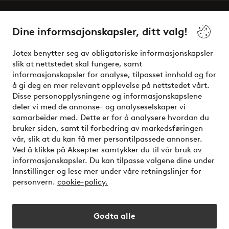
Våre tjenester
Dine informsajonskapsler, ditt valg!
Vilkår
Jotex benytter seg av obligatoriske informasjonskapsler
slik at nettstedet skal fungere, samt
Venner
informasjonskapsler for analyse, tilpasset innhold og for
å gi deg en mer relevant opplevelse på nettstedet vårt.
Disse personopplysningene og informasjonskapslene
deler vi med de annonse- og analyseselskaper vi
Sikre betalinger - Betal direkte eller del opp
samarbeider med. Dette er for å analysere hvordan du
bruker siden, samt til forbedring av markedsføringen
Vil du vite mer om
våre betalingsalternativer
?
vår, slik at du kan få mer persontilpassede annonser.
elpy
Ved å klikke på Aksepter samtykker du til vår bruk av
informasjonskapsler. Du kan tilpasse valgene dine under
Innstillinger og lese mer under våre retningslinjer for
personvern.
cookie-policy.
Norge - Velg land
Godta alle
Instagram
Facebook