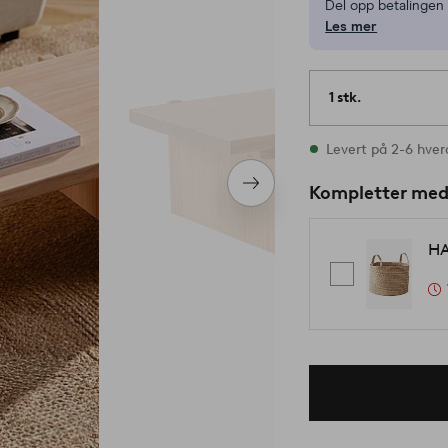
Del opp betalinge
Les mer
1 stk.
På lager
Levert på 2-6 hve
Neste
Kompletter me
produkt
HA