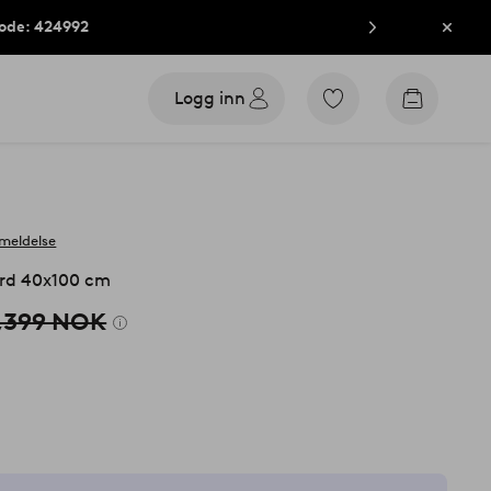
kode: 424992
Lukk
Logg inn
Gå
Gå
til
til
favorittmerkede
handleku
produkter
meldelse
rd 40x100 cm
,399 NOK