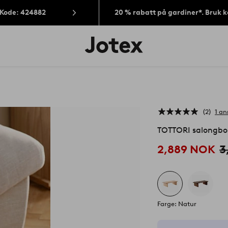
 Kode: 424882
20 % rabatt på gardiner*. Bruk 
Jotex’
logo
–
gå
til
forsiden
2
1 an
TOTTORI salongbo
2,889 NOK
3
Farge: Natur