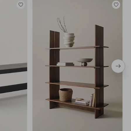
Legg
Legg
til
til
favoritter
favoritter
Neste
produ