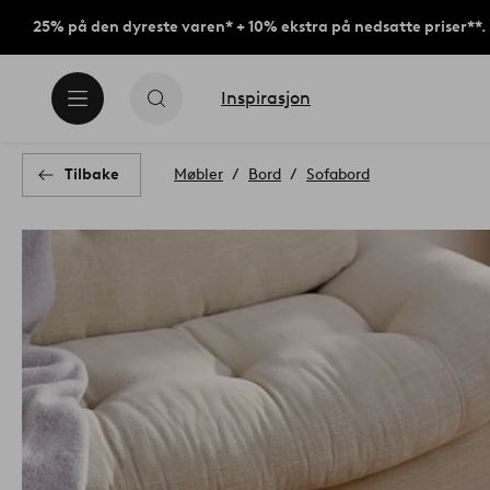
25% på den dyreste varen* + 10% ekstra på nedsatte priser**.
Inspirasjon
Tilbake
Møbler
Bord
Sofabord