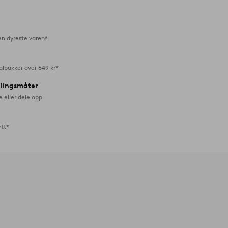
favoritter
en dyreste varen*
alpakker over 649 kr*
alingsmåter
e eller dele opp
ett*