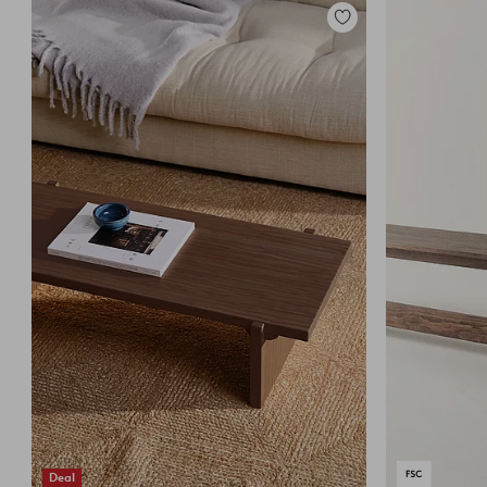
Legg
til
favoritter
Deal