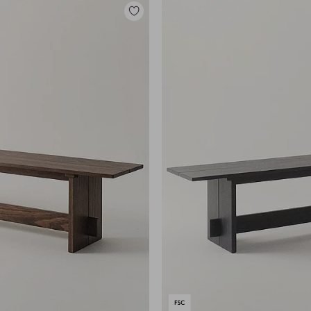
Legg
til
favoritter