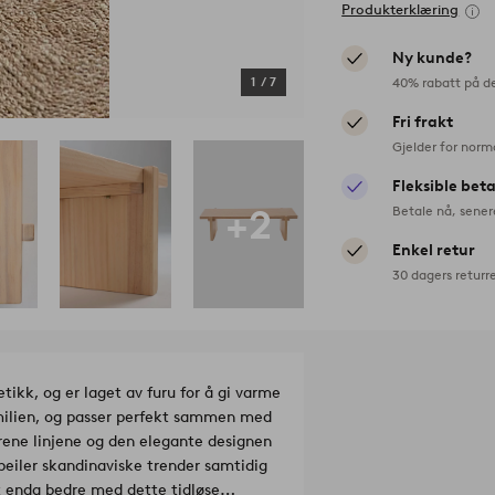
Produkterklæring
Ny kunde?
40% rabatt på d
1
/
7
Fri frakt
Gjelder for norm
Fleksible bet
+2
Betale nå, sener
Enkel retur
30 dagers returr
tikk, og er laget av furu for å gi varme
amilien, og passer perfekt sammen med
ne linjene og den elegante designen
speiler skandinaviske trender samtidig
t enda bedre med dette tidløse