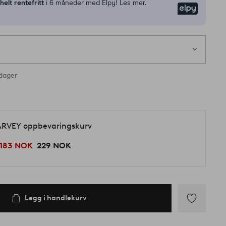
n
helt rentefritt
i 6 måneder med Elpy! Les mer.
Elpy
rdager
d
RVEY oppbevaringskurv
183 NOK
229 NOK
Legg i handlekurv
Legg
til