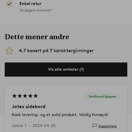
Enkel retur
30 dagers returrett*
Dette mener andre
4.7
basert på
7
karaktergivninger
Vis alle omtaler (1)
Verifierad kjøpere
Jotex sidebord
Rask levering- og et solid produkt. Veldig fornøyd!
Janne T —
2024-04-20
Rapportere