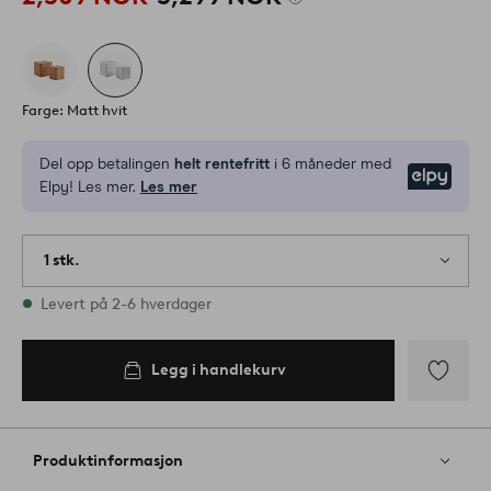
Farge: Matt hvit
Del opp betalingen
helt rentefritt
i 6 måneder med
Elpy
Elpy! Les mer.
Les mer
1 stk.
På lager
Levert på 2-6 hverdager
Legg i handlekurv
Legg
til
favoritter
Produktinformasjon