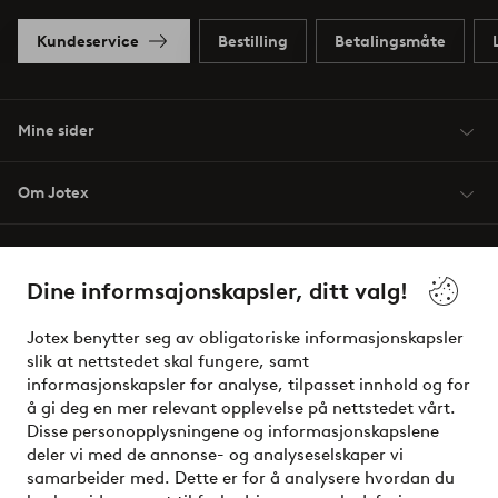
Kundeservice
Bestilling
Betalingsmåte
Mine sider
Om Jotex
Våre tjenester
Dine informsajonskapsler, ditt valg!
Vilkår
Jotex benytter seg av obligatoriske informasjonskapsler
slik at nettstedet skal fungere, samt
Venner
informasjonskapsler for analyse, tilpasset innhold og for
å gi deg en mer relevant opplevelse på nettstedet vårt.
Disse personopplysningene og informasjonskapslene
deler vi med de annonse- og analyseselskaper vi
Sikre betalinger - Betal direkte eller del opp
samarbeider med. Dette er for å analysere hvordan du