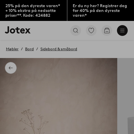
25% på den dyreste varen*
Er du ny her? Registrer deg
+ 10% ekstra på nedsatte
for 40% på den dyreste
priser**. Kode: 424882
varen*
Jotex’
Gå
Gå
logo
til
til
–
favorittmerkede
handlekurv
gå
produkter
Møbler
Bord
Sidebord & småbord
til
forsiden
Tilbake