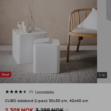
Deal
1
/
6
7
1 anmeldelse
CUBO sidobord 2-pack 30x30 cm, 40x40 cm
2,309 NOK
3,299 NOK