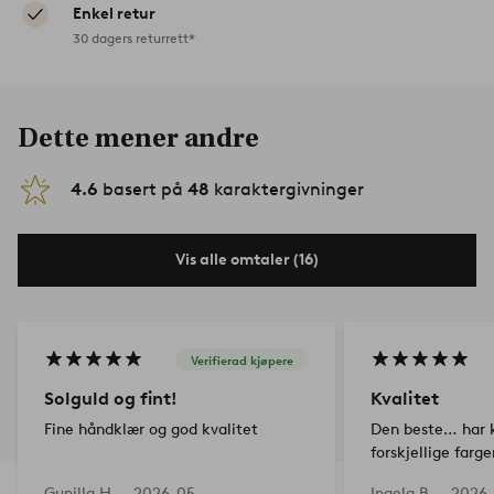
Enkel retur
30 dagers returrett*
Dette mener andre
4.6
basert på
48
karaktergivninger
Vis alle omtaler (16)
Verifierad kjøpere
Solguld og fint!
Kvalitet
Fine håndklær og god kvalitet
Den beste… har kj
forskjellige farge
Gunilla H —
2026-05-
Ingela B —
2026-