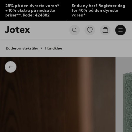
25% på den dyreste varen*
Er du ny her? Registrer deg
+ 10% ekstra på nedsatte
for 40% på den dyreste
priser**. Kode: 424882
varen*
Jotex’
Gå
Gå
logo
til
til
–
favorittmerkede
handlekurv
gå
produkter
Baderomstekstiler
Håndklær
til
forsiden
Tilbake