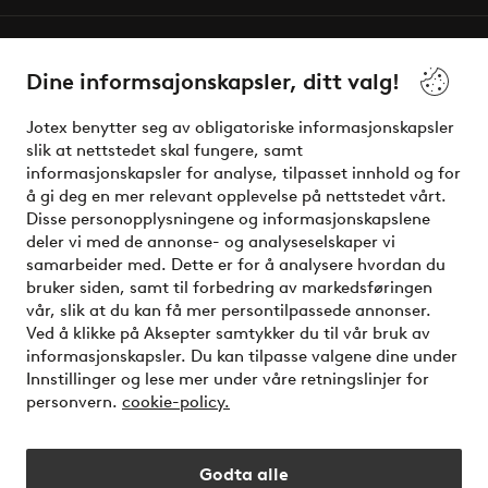
Våre tjenester
Dine informsajonskapsler, ditt valg!
Vilkår
Jotex benytter seg av obligatoriske informasjonskapsler
slik at nettstedet skal fungere, samt
Venner
informasjonskapsler for analyse, tilpasset innhold og for
å gi deg en mer relevant opplevelse på nettstedet vårt.
Disse personopplysningene og informasjonskapslene
deler vi med de annonse- og analyseselskaper vi
Sikre betalinger - Betal direkte eller del opp
samarbeider med. Dette er for å analysere hvordan du
bruker siden, samt til forbedring av markedsføringen
Vil du vite mer om
våre betalingsalternativer
?
vår, slik at du kan få mer persontilpassede annonser.
elpy
Ved å klikke på Aksepter samtykker du til vår bruk av
informasjonskapsler. Du kan tilpasse valgene dine under
Innstillinger og lese mer under våre retningslinjer for
personvern.
cookie-policy.
Norge - Velg land
Godta alle