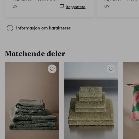
29
09
Rapportere
Informasjon om karakterer
Matchende deler
Legg
Legg
til
til
favoritter
favoritter