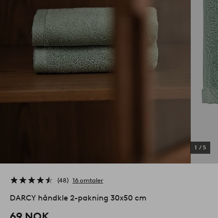
1
/
5
48
16 omtaler
DARCY håndkle 2-pakning 30x50 cm
69 NOK