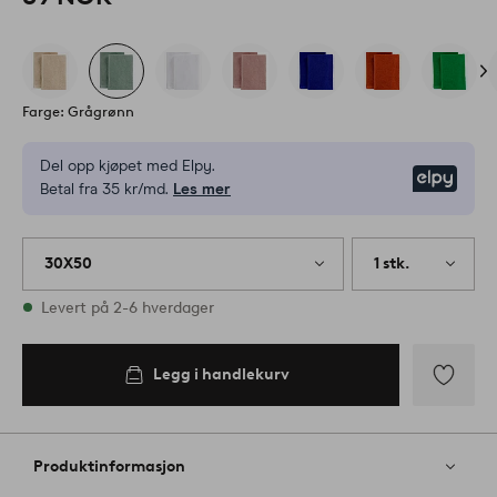
Farge: Grågrønn
Del opp kjøpet med Elpy.
Elpy
Betal fra 35 kr/md.
Les mer
30X50
1 stk.
På lager
Levert på 2-6 hverdager
Legg i handlekurv
Legg
til
favoritter
Produktinformasjon