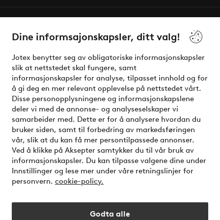
Våre tjenester
Dine informsajonskapsler, ditt valg!
Vilkår
Jotex benytter seg av obligatoriske informasjonskapsler
slik at nettstedet skal fungere, samt
Venner
informasjonskapsler for analyse, tilpasset innhold og for
å gi deg en mer relevant opplevelse på nettstedet vårt.
Disse personopplysningene og informasjonskapslene
deler vi med de annonse- og analyseselskaper vi
Sikre betalinger - Betal direkte eller del opp
samarbeider med. Dette er for å analysere hvordan du
bruker siden, samt til forbedring av markedsføringen
Vil du vite mer om
våre betalingsalternativer
?
vår, slik at du kan få mer persontilpassede annonser.
elpy
Ved å klikke på Aksepter samtykker du til vår bruk av
informasjonskapsler. Du kan tilpasse valgene dine under
Innstillinger og lese mer under våre retningslinjer for
personvern.
cookie-policy.
Norge - Velg land
Godta alle