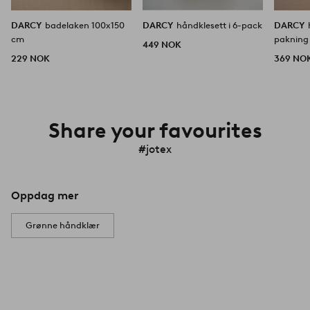
DARCY
badelaken 100x150
DARCY
håndklesett i 6-pack
DARCY
cm
pakning
449 NOK
229 NOK
369 NO
Share your favourites
#jotex
Oppdag mer
Grønne håndklær