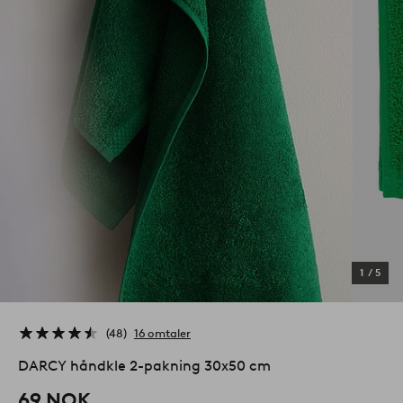
1
/
5
48
16 omtaler
DARCY håndkle 2-pakning 30x50 cm
69 NOK