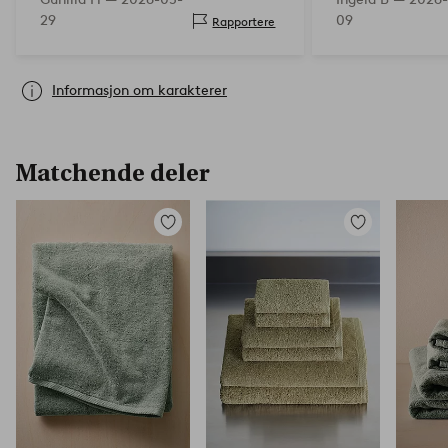
29
09
Rapportere
Informasjon om karakterer
Matchende deler
Legg
Legg
til
til
favoritter
favoritter