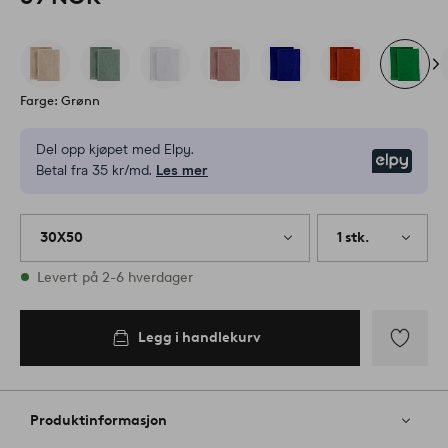
Farge: Grønn
Del opp kjøpet med Elpy.
Elpy
Betal fra 35 kr/md.
Les mer
30X50
1 stk.
På lager
Levert på 2-6 hverdager
Legg i handlekurv
Legg
til
favoritter
Produktinformasjon