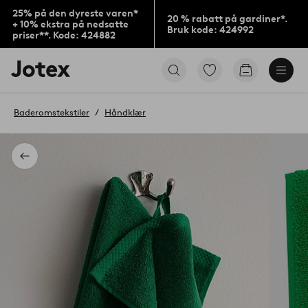
25% på den dyreste varen*
20 % rabatt på gardiner*.
+ 10% ekstra på nedsatte
Bruk kode: 424992
priser**. Kode: 424882
Jotex’
Gå
Gå
logo
til
til
–
favorittmerkede
handlekurv
gå
produkter
Baderomstekstiler
Håndklær
til
forsiden
Tilbake