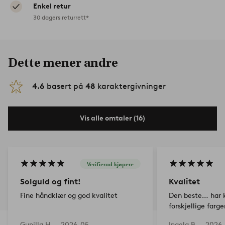
Enkel retur
30 dagers returrett*
Dette mener andre
4.6
basert på
48
karaktergivninger
Vis alle omtaler (16)
Verifierad kjøpere
Solguld og fint!
Kvalitet
Fine håndklær og god kvalitet
Den beste… har kj
forskjellige farge
Gunilla H —
2026-05-
Ingela B —
2026-