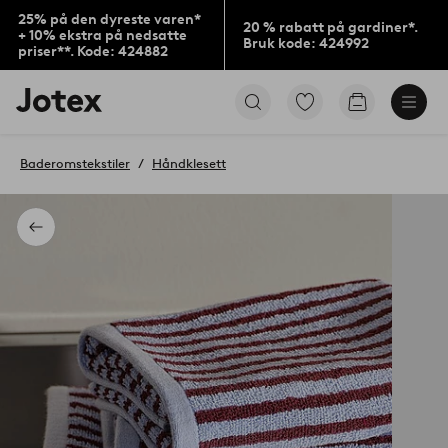
25% på den dyreste varen*
20 % rabatt på gardiner*.
+ 10% ekstra på nedsatte
Bruk kode: 424992
priser**. Kode: 424882
Jotex’
Gå
Gå
logo
til
til
–
favorittmerkede
handlekurv
gå
produkter
Baderomstekstiler
Håndklesett
til
forsiden
Tilbake