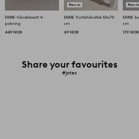
New in
New i
DIXIE
håndklesett 4-
DIXIE
frottéhåndkle 50x70
DIXIE
b
pakning
cm
cm
449 NOK
69 NOK
179 NO
Share your favourites
#jotex