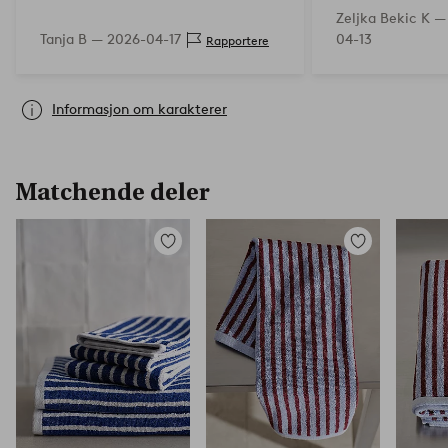
Zeljka Bekic K 
Tanja B —
2026-04-17
04-13
Rapportere
Informasjon om karakterer
Matchende deler
Legg
Legg
til
til
favoritter
favoritter