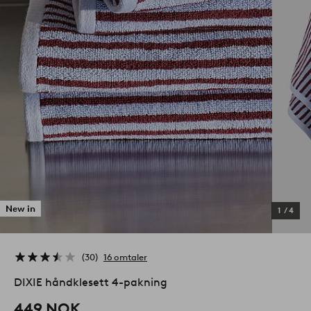
New in
1
/
4
30
16 omtaler
DIXIE håndklesett 4-pakning
449 NOK