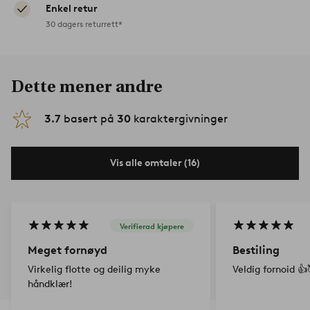
Enkel retur
30 dagers returrett*
Dette mener andre
3.7
basert på
30
karaktergivninger
Vis alle omtaler (16)
Verifierad kjøpere
Meget fornøyd
Bestiling
Virkelig flotte og deilig myke
Veldig fornoid 👍
håndklær!