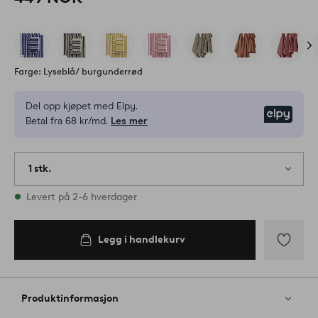
Farge: Lyseblå/ burgunderrød
Del opp kjøpet med Elpy.
Elpy
Betal fra 68 kr/md.
Les mer
1 stk.
På lager
Levert på 2-6 hverdager
Legg i handlekurv
Legg
til
favoritter
Produktinformasjon