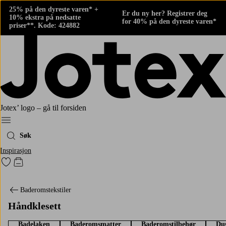
25% på den dyreste varen* +
Er du ny her? Registrer deg
10% ekstra på nedsatte
for 40% på den dyreste varen*
priser**. Kode: 424882
Jotex’ logo – gå til forsiden
Meny
Søk
Inspirasjon
Gå til favorittmerkede produkter
Gå til handlekurven
Baderomstekstiler
Håndklesett
Badelaken
Baderomsmatter
Baderomstilbehør
Du