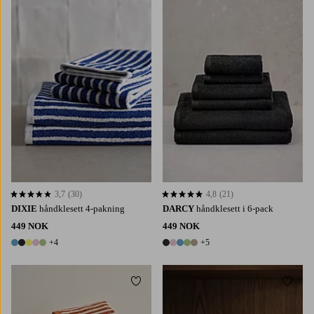
3,7
(30)
4,8
(21)
3,7 basert på 30 karaktergivninger
4,8 basert på 21 karaktergivninger
DIXIE
håndklesett 4-pakning
DARCY
håndklesett i 6-pack
449 NOK
449 NOK
+4
+5
9 farger
10 farger
Legg til favoritter
Legg t