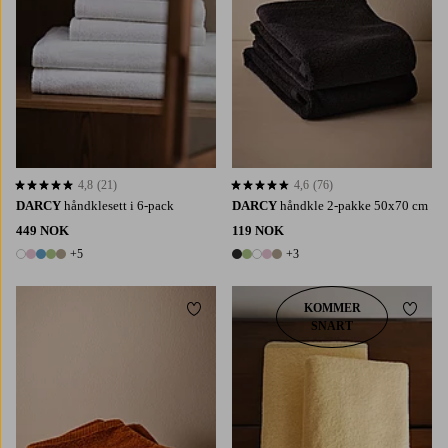
4,8
(21)
4,6
(76)
4,8 basert på 21 karaktergivninger
4,6 basert på 76 karaktergivninger
DARCY
håndklesett i 6-pack
DARCY
håndkle 2-pakke 50x70 cm
449 NOK
119 NOK
+5
+3
10 farger
8 farger
KOMMER
Legg til favoritter
Legg t
SNART