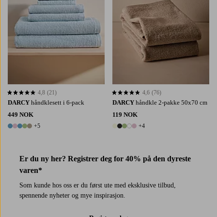
4,8
(21)
4,6
(76)
4,8 basert på 21 karaktergivninger
4,6 basert på 76 karaktergivninger
DARCY
håndklesett i 6-pack
DARCY
håndkle 2-pakke 50x70 cm
449 NOK
119 NOK
+5
+4
10 farger
9 farger
Er du ny her? Registrer deg for 40% på den dyreste
varen*
Som kunde hos oss er du først ute med eksklusive tilbud,
spennende nyheter og mye inspirasjon.