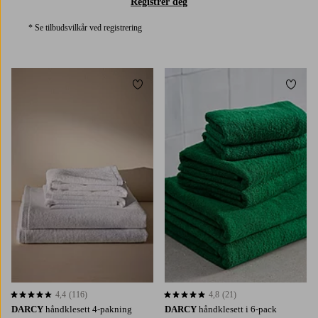
Registrer deg
* Se tilbudsvilkår ved registrering
Legg til favoritter
Legg t
4,4
(116)
4,8
(21)
4,4 basert på 116 karaktergivninger
4,8 basert på 21 karaktergivninger
DARCY
håndklesett 4-pakning
DARCY
håndklesett i 6-pack