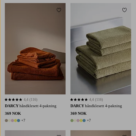
Legg til favoritter
Legg t
4,4
(116)
4,4
(116)
4,4 basert på 116 karaktergivninger
4,4 basert på 116 karaktergivninger
DARCY
håndklesett 4-pakning
DARCY
håndklesett 4-pakning
369 NOK
369 NOK
+7
+7
12 farger
12 farger