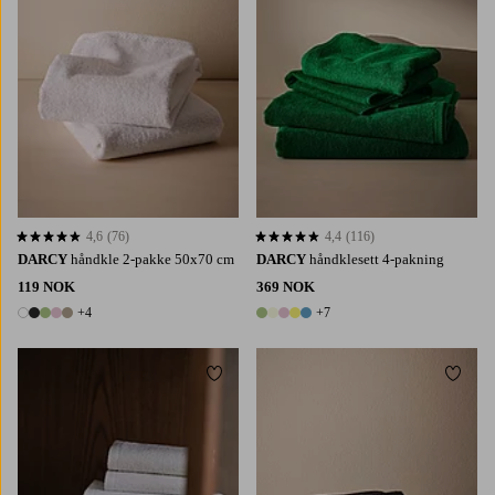
4,6
(76)
4,4
(116)
4,6 basert på 76 karaktergivninger
4,4 basert på 116 karaktergivninger
DARCY
håndkle 2-pakke 50x70 cm
DARCY
håndklesett 4-pakning
119 NOK
369 NOK
+4
+7
9 farger
12 farger
Legg til favoritter
Legg t