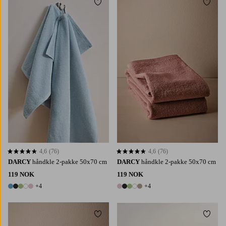
Legg til favoritter
Legg t
4,6
(76)
4,6
(76)
4,6 basert på 76 karaktergivninger
4,6 basert på 76 karaktergivninger
DARCY
håndkle 2-pakke 50x70 cm
DARCY
håndkle 2-pakke 50x70 cm
119 NOK
119 NOK
+4
+4
9 farger
9 farger
Legg til favoritter
Legg t