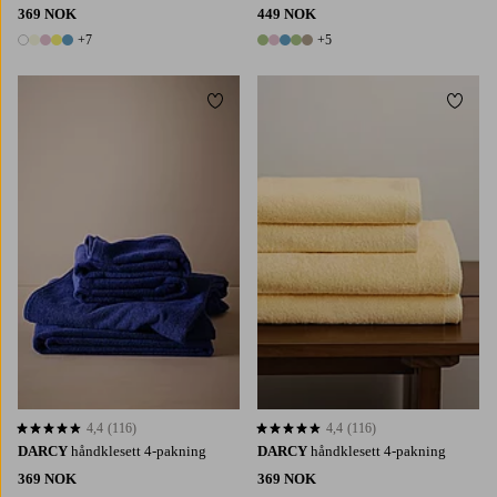
369 NOK
449 NOK
+7
+5
12 farger
10 farger
Legg til favoritter
Legg t
4,4
(116)
4,4
(116)
4,4 basert på 116 karaktergivninger
4,4 basert på 116 karaktergivninger
DARCY
håndklesett 4-pakning
DARCY
håndklesett 4-pakning
369 NOK
369 NOK