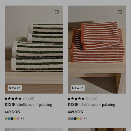
Legg til favoritter
Legg t
New in
New in
3,7
(30)
3,7
(30)
3,7 basert på 30 karaktergivninger
3,7 basert på 30 karaktergivninger
DIXIE
håndklesett 4-pakning
DIXIE
håndklesett 4-pakning
449 NOK
449 NOK
+4
+4
9 farger
9 farger