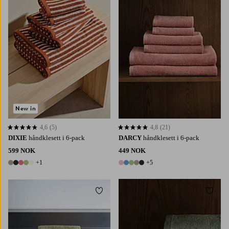
New in
4,6
(5)
4,8
(21)
4,6 basert på 5 karaktergivninger
4,8 basert på 21 karaktergivninger
DIXIE
håndklesett i 6-pack
DARCY
håndklesett i 6-pack
599 NOK
449 NOK
+1
+5
6 farger
10 farger
Legg til favoritter
Legg t