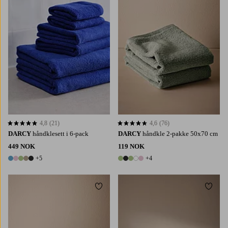
4,8
(21)
4,6
(76)
4,8 basert på 21 karaktergivninger
4,6 basert på 76 karaktergivninger
DARCY
håndklesett i 6-pack
DARCY
håndkle 2-pakke 50x70 cm
449 NOK
119 NOK
+5
+4
10 farger
9 farger
Legg til favoritter
Legg t