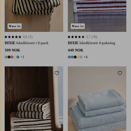
New in
New in
4,6
(5)
3,7
(30)
4,6 basert på 5 karaktergivninger
3,7 basert på 30 karaktergivninger
DIXIE
håndklesett i 6-pack
DIXIE
håndklesett 4-pakning
599 NOK
449 NOK
+1
+4
6 farger
9 farger
Legg til favoritter
Legg t