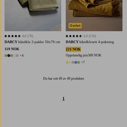
Outlet
4,6
(76)
4,4
(116)
4,6 basert på 76 karaktergivninger
4,4 basert på 116 karaktergivninger
DARCY
håndkle 2-pakke 50x70 cm
DARCY
håndklesett 4-pakning
119 NOK
221 NOK
Opprinnelig pris
369 NOK
+4
9 farger
+7
12 farger
Du har sett 49 av 49 produkter
1
Trustpilot