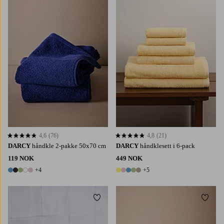
4,6
(76)
4,8
(21)
4,6 basert på 76 karaktergivninger
4,8 basert på 21 karaktergivninger
DARCY
håndkle 2-pakke 50x70 cm
DARCY
håndklesett i 6-pack
119 NOK
449 NOK
+4
+5
9 farger
10 farger
Legg til favoritter
Legg t