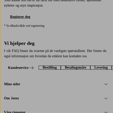
Som kunde hos oss er du først ute med eksklusive tilbud, spennende
nyheter og mye inspirasjon.
Registrer deg
* Se tilbudsvilkår ved registrering
Vi hjelper deg
I vår FAQ finner du svarene på de vanligste spørsmålene. Her finner du
også informasjon om hvordan du enklest kan kontakte oss.
Bestilling
Betalingsmåte
Levering
Kundeservice
Mine sider
Om Jotex
Våre tjenester