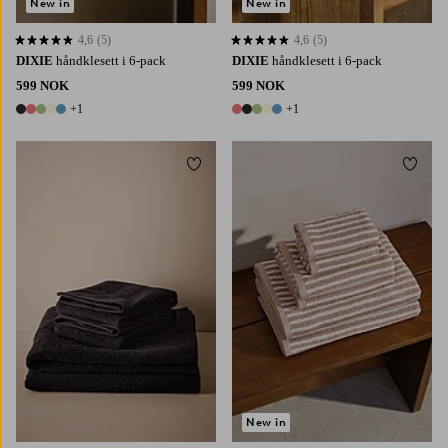
New in
New in
4,6
(5)
4,6
(5)
4,6 basert på 5 karaktergivninger
4,6 basert på 5 karaktergivninger
DIXIE
håndklesett i 6-pack
DIXIE
håndklesett i 6-pack
599 NOK
599 NOK
+1
+1
6 farger
6 farger
Legg til favoritter
Legg t
New in