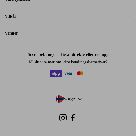
Vilkår
Venner
Sikre betalinger - Betal direkte eller del opp
Vil du vite mer om
våre betalingsalternativer
?
elpy
visa
mastercard
Norge
- Velg land
Instagram
Facebook