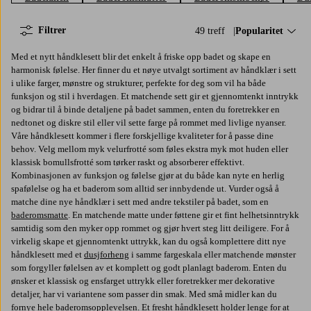
Filtrer
49 treff
Sorter på:
Popularitet
Med et nytt håndklesett blir det enkelt å friske opp badet og skape en
harmonisk følelse. Her finner du et nøye utvalgt sortiment av håndklær i sett
i ulike farger, mønstre og strukturer, perfekte for deg som vil ha både
funksjon og stil i hverdagen. Et matchende sett gir et gjennomtenkt inntrykk
og bidrar til å binde detaljene på badet sammen, enten du foretrekker en
nedtonet og diskre stil eller vil sette farge på rommet med livlige nyanser.
Våre håndklesett kommer i flere forskjellige kvaliteter for å passe dine
behov. Velg mellom myk velurfrotté som føles ekstra myk mot huden eller
klassisk bomullsfrotté som tørker raskt og absorberer effektivt.
Kombinasjonen av funksjon og følelse gjør at du både kan nyte en herlig
spafølelse og ha et baderom som alltid ser innbydende ut. Vurder også å
matche dine nye håndklær i sett med andre tekstiler på badet, som en
baderomsmatte
. En matchende matte under føttene gir et fint helhetsinntrykk
samtidig som den myker opp rommet og gjør hvert steg litt deiligere. For å
virkelig skape et gjennomtenkt uttrykk, kan du også komplettere ditt nye
håndklesett med et
dusjforheng
i samme fargeskala eller matchende mønster
som forgyller følelsen av et komplett og godt planlagt baderom. Enten du
ønsker et klassisk og ensfarget uttrykk eller foretrekker mer dekorative
detaljer, har vi variantene som passer din smak. Med små midler kan du
fornye hele baderomsopplevelsen. Et fresht håndklesett holder lenge for at