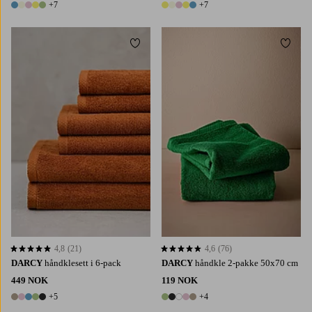
+7
+7
12 farger
12 farger
Legg til favoritter
Legg t
4,8
(21)
4,6
(76)
4,8 basert på 21 karaktergivninger
4,6 basert på 76 karaktergivninger
DARCY
håndklesett i 6-pack
DARCY
håndkle 2-pakke 50x70 cm
449 NOK
119 NOK
+5
+4
10 farger
9 farger