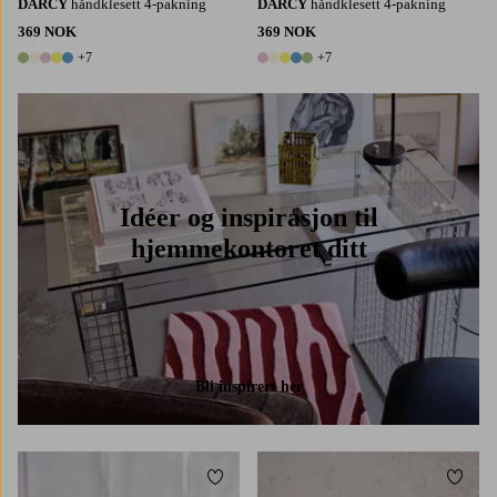
DARCY
håndklesett 4-pakning
DARCY
håndklesett 4-pakning
369 NOK
369 NOK
+7
+7
12 farger
12 farger
Idéer og inspirasjon til
hjemmekontoret ditt
Bli inspirert her
Legg til favoritter
Legg t