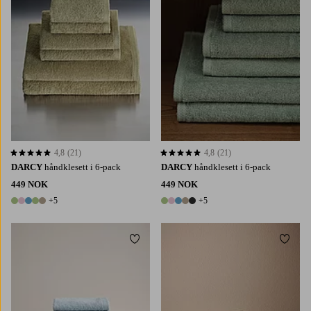
4,8
(21)
4,8
(21)
4,8 basert på 21 karaktergivninger
4,8 basert på 21 karaktergivninger
DARCY
håndklesett i 6-pack
DARCY
håndklesett i 6-pack
449 NOK
449 NOK
+5
+5
10 farger
10 farger
Legg til favoritter
Legg t