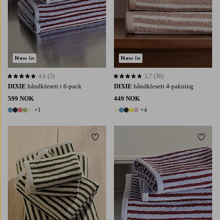
New in
New in
4,6
(5)
3,7
(30)
4,6 basert på 5 karaktergivninger
3,7 basert på 30 karaktergivninger
DIXIE
håndklesett i 6-pack
DIXIE
håndklesett 4-pakning
599 NOK
449 NOK
+1
+4
6 farger
9 farger
Legg til favoritter
Legg t