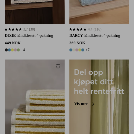
3,7
(30)
4,4
(116)
3,7 basert på 30 karaktergivninger
4,4 basert på 116 karaktergivninger
DIXIE
håndklesett 4-pakning
DARCY
håndklesett 4-pakning
449 NOK
369 NOK
+4
+7
9 farger
12 farger
Legg til favoritter
Vis mer