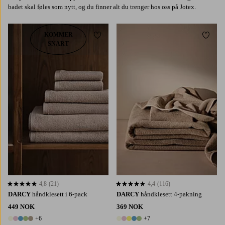
badet skal føles som nytt, og du finner alt du trenger hos oss på Jotex.
KOMMER
Legg til favoritter
Legg t
SNART
4,8
(21)
4,4
(116)
4,8 basert på 21 karaktergivninger
4,4 basert på 116 karaktergivninger
DARCY
håndklesett i 6-pack
DARCY
håndklesett 4-pakning
449 NOK
369 NOK
+6
+7
11 farger
12 farger