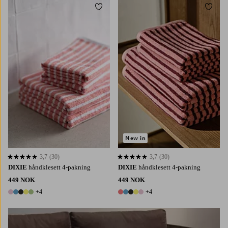
Legg til favoritter
Legg t
New in
3,7
(30)
3,7
(30)
3,7 basert på 30 karaktergivninger
3,7 basert på 30 karaktergivninger
DIXIE
håndklesett 4-pakning
DIXIE
håndklesett 4-pakning
449 NOK
449 NOK
+4
+4
9 farger
9 farger