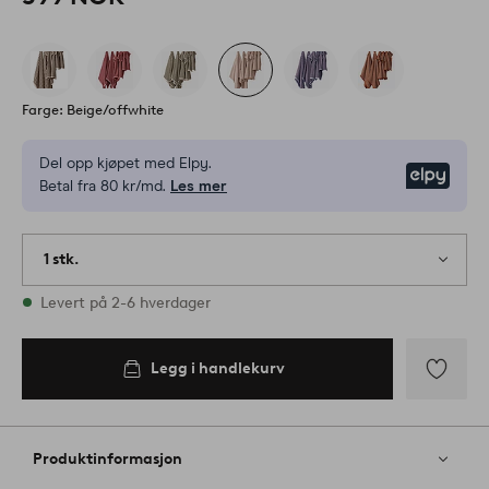
Farge: Beige/offwhite
Del opp kjøpet med Elpy.
Elpy
Betal fra 80 kr/md.
Les mer
1 stk.
På lager
Levert på 2-6 hverdager
Legg i handlekurv
Legg
til
favoritter
Produktinformasjon