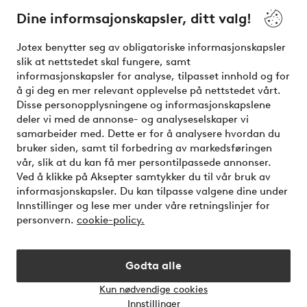
Dine informsajonskapsler, ditt valg!
Vilkår
Jotex benytter seg av obligatoriske informasjonskapsler
slik at nettstedet skal fungere, samt
Venner
informasjonskapsler for analyse, tilpasset innhold og for
å gi deg en mer relevant opplevelse på nettstedet vårt.
Disse personopplysningene og informasjonskapslene
deler vi med de annonse- og analyseselskaper vi
Sikre betalinger - Betal direkte eller del opp
samarbeider med. Dette er for å analysere hvordan du
bruker siden, samt til forbedring av markedsføringen
Vil du vite mer om
våre betalingsalternativer
?
vår, slik at du kan få mer persontilpassede annonser.
elpy
Ved å klikke på Aksepter samtykker du til vår bruk av
informasjonskapsler. Du kan tilpasse valgene dine under
Innstillinger og lese mer under våre retningslinjer for
personvern.
cookie-policy.
Norge - Velg land
Godta alle
Instagram
Facebook
Kun nødvendige cookies
Åpne
Innstillinger
chat-