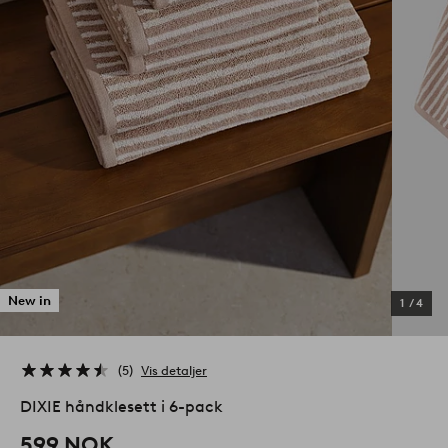
New in
1
/
4
5
Vis detaljer
DIXIE håndklesett i 6-pack
599 NOK