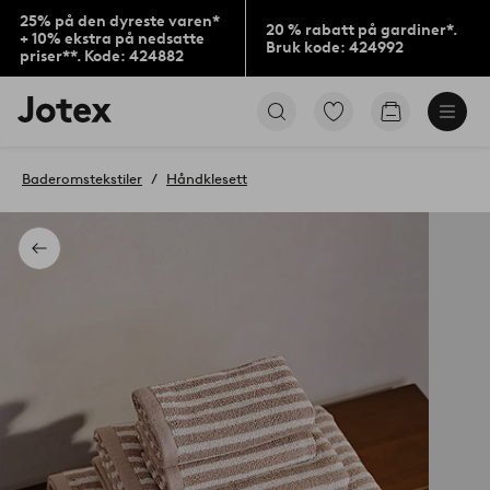
25% på den dyreste varen*
20 % rabatt på gardiner*.
+ 10% ekstra på nedsatte
Bruk kode: 424992
priser**. Kode: 424882
Jotex’
Gå
Gå
logo
til
til
–
favorittmerkede
handlekurv
gå
produkter
Baderomstekstiler
Håndklesett
til
forsiden
Tilbake