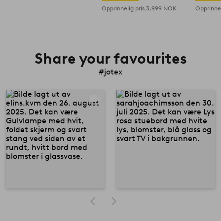
Opprinnelig pris
3,999 NOK
Opprinnel
Share your favourites
#jotex