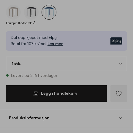
Farge: Koboltblå
Del opp kjøpet med Elpy.
Elpy
Betal fra 107 kr/md.
Les mer
1 stk.
På lager
Levert på 2-6 hverdager
Legg i handlekurv
Legg
til
favoritter
Produktinformasjon