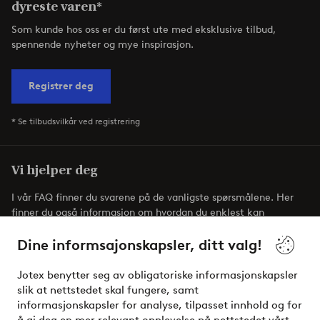
dyreste varen*
Som kunde hos oss er du først ute med eksklusive tilbud,
spennende nyheter og mye inspirasjon.
Registrer deg
* Se tilbudsvilkår ved registrering
Vi hjelper deg
I vår FAQ finner du svarene på de vanligste spørsmålene. Her
finner du også informasjon om hvordan du enklest kan
kontakte oss.
Dine informsajonskapsler, ditt valg!
Kundeservice
Bestilling
Betalingsmåte
Jotex benytter seg av obligatoriske informasjonskapsler
slik at nettstedet skal fungere, samt
informasjonskapsler for analyse, tilpasset innhold og for