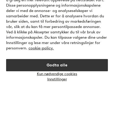
å gi deg en mer relevant opplevelse på nettstedet vårt.
Mine sider
Disse personopplysningene og informasjonskapslene
deler vi med de annonse- og analyseselskaper vi
Om Jotex
samarbeider med. Dette er for å analysere hvordan du
bruker siden, samt til forbedring av markedsføringen
vår, slik at du kan få mer persontilpassede annonser.
Våre tjenester
Ved å klikke på Aksepter samtykker du til vår bruk av
informasjonskapsler. Du kan tilpasse valgene dine under
Innstillinger og lese mer under våre retningslinjer for
Vilkår
personvern.
cookie-policy.
Venner
Godta alle
Kun nødvendige cookies
Åpne
Innstillinger
chat-
Sikre betalinger - Betal direkte eller del opp
bokse
Vil du vite mer om
våre betalingsalternativer
?
elpy