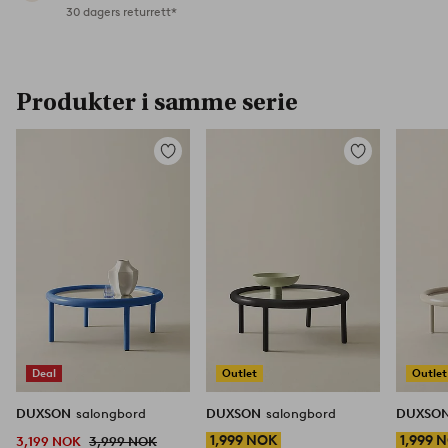
30 dagers returrett*
Produkter i samme serie
Legg
Legg
til
til
favoritter
favoritter
Deal
Outlet
Outlet
DUXSON
salongbord
DUXSON
salongbord
DUXSO
1,999 NOK
1,999 
3,199 NOK
3,999 NOK