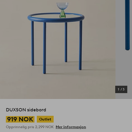
1
/
3
DUXSON sidebord
919 NOK
Outlet
Opprinnelig pris
2,299 NOK
Mer informasjon