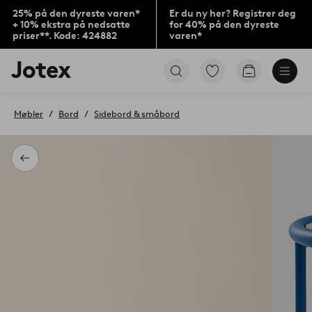
25% på den dyreste varen*
Er du ny her? Registrer deg
+ 10% ekstra på nedsatte
for 40% på den dyreste
priser**. Kode: 424882
varen*
Jotex’
Gå
Gå
logo
til
til
–
favorittmerkede
handlekurv
gå
produkter
Møbler
Bord
Sidebord & småbord
til
forsiden
Tilbake