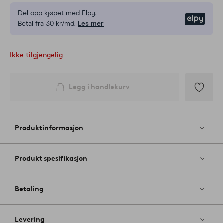
Del opp kjøpet med Elpy.
Elpy
Betal fra 30 kr/md.
Les mer
Ikke tilgjengelig
Legg i handlekurv
Legg
til
favoritter
Produktinformasjon
Produkt spesifikasjon
Betaling
Levering