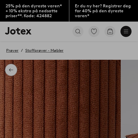
25% på den dyreste varen*
Er du ny her? Registrer deg
+ 10% ekstra på nedsatte
for 40% på den dyreste
priser**. Kode: 424882
varen*
Jotex’
Gå
Gå
logo
til
til
–
favorittmerkede
handlekurv
gå
produkter
Prøver
Stoffprøver - Møbler
til
forsiden
Tilbake