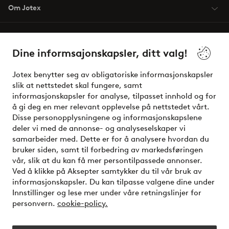
Om Jotex
Våre tjenester
Dine informsajonskapsler, ditt valg!
Vilkår
Jotex benytter seg av obligatoriske informasjonskapsler
slik at nettstedet skal fungere, samt
Venner
informasjonskapsler for analyse, tilpasset innhold og for
å gi deg en mer relevant opplevelse på nettstedet vårt.
Disse personopplysningene og informasjonskapslene
deler vi med de annonse- og analyseselskaper vi
Sikre betalinger - Betal direkte eller del opp
samarbeider med. Dette er for å analysere hvordan du
bruker siden, samt til forbedring av markedsføringen
Vil du vite mer om
våre betalingsalternativer
?
vår, slik at du kan få mer persontilpassede annonser.
elpy
Ved å klikke på Aksepter samtykker du til vår bruk av
informasjonskapsler. Du kan tilpasse valgene dine under
Innstillinger og lese mer under våre retningslinjer for
personvern.
cookie-policy.
Norge - Velg land