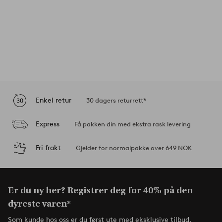
Enkel retur
30 dagers returrett*
Express
Få pakken din med ekstra rask levering
Fri frakt
Gjelder for normalpakke over 649 NOK
Er du ny her? Registrer deg for 40% på den
dyreste varen*
Som kunde hos oss er du først ute med eksklusive tilbud,