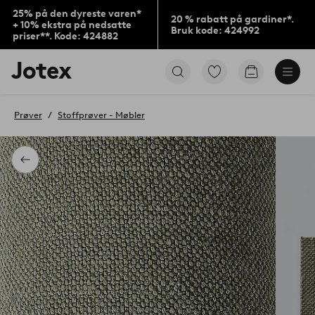
25% på den dyreste varen*
20 % rabatt på gardiner*.
+ 10% ekstra på nedsatte
Bruk kode: 424992
priser**. Kode: 424882
Jotex’
Gå
Gå
logo
til
til
–
favorittmerkede
handlekurv
gå
produkter
Prøver
Stoffprøver - Møbler
til
forsiden
Tilbake