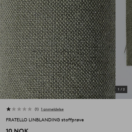
1
/
2
1
1 anmeldelse
FRATELLO LINBLANDING stoffprøve
10 NOK