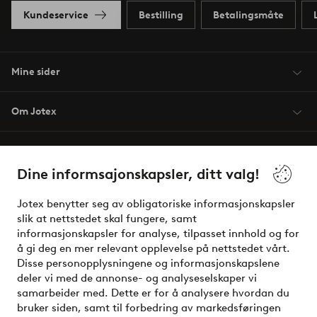
Kundeservice
Bestilling
Betalingsmåte
Mine sider
Om Jotex
Våre tjenester
Dine informsajonskapsler, ditt valg!
Vilkår
Jotex benytter seg av obligatoriske informasjonskapsler
slik at nettstedet skal fungere, samt
Venner
informasjonskapsler for analyse, tilpasset innhold og for
å gi deg en mer relevant opplevelse på nettstedet vårt.
Disse personopplysningene og informasjonskapslene
deler vi med de annonse- og analyseselskaper vi
Sikre betalinger - Betal direkte eller del opp
samarbeider med. Dette er for å analysere hvordan du
bruker siden, samt til forbedring av markedsføringen
Vil du vite mer om
våre betalingsalternativer
?