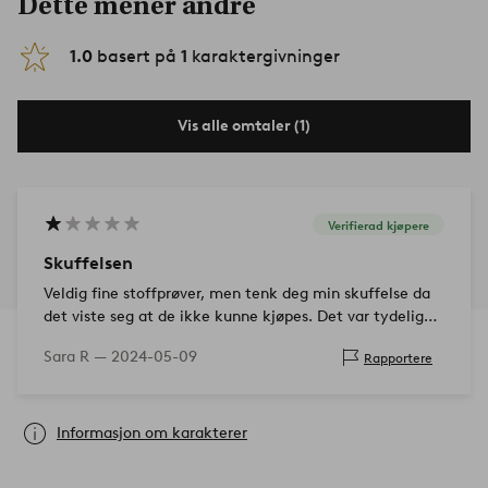
Dette mener andre
1.0
basert på
1
karaktergivninger
Vis alle omtaler (1)
Verifierad kjøpere
Skuffelsen
Veldig fine stoffprøver, men tenk deg min skuffelse da
det viste seg at de ikke kunne kjøpes. Det var tydeligvis
møbelstoff og ikke metervare. Kanskje det burde vært
Sara R —
2024-05-09
Rapportere
en tydeligere beskrivels…
Informasjon om karakterer