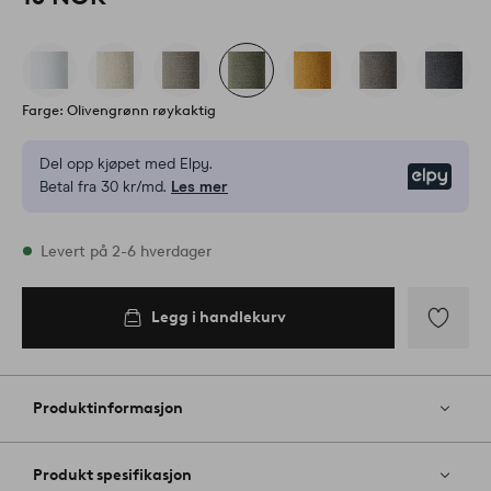
Farge: Olivengrønn røykaktig
Del opp kjøpet med Elpy.
Elpy
Betal fra 30 kr/md.
Les mer
På lager
Levert på 2-6 hverdager
Legg i handlekurv
Legg i
handlekurv
Legg
til
favoritter
Produktinformasjon
Produkt spesifikasjon