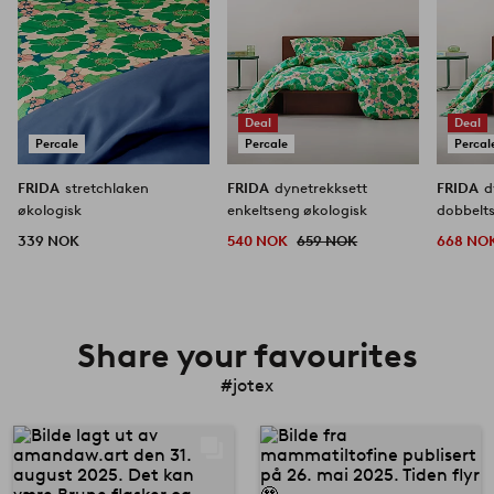
Deal
Deal
Percale
Percale
Percal
FRIDA
stretchlaken
FRIDA
dynetrekksett
FRIDA
d
økologisk
enkeltseng økologisk
dobbelt
339 NOK
540 NOK
659 NOK
668 NO
Share your favourites
#jotex