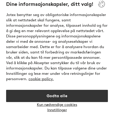
Dine informsajonskapsler, ditt valg!
Vilkår
Jotex benytter seg av obligatoriske informasjonskapsler
slik at nettstedet skal fungere, samt
Venner
informasjonskapsler for analyse, tilpasset innhold og for
å gi deg en mer relevant opplevelse på nettstedet vårt.
Disse personopplysningene og informasjonskapslene
deler vi med de annonse- og analyseselskaper vi
Sikre betalinger - Betal direkte eller del opp
samarbeider med. Dette er for å analysere hvordan du
bruker siden, samt til forbedring av markedsføringen
Vil du vite mer om
våre betalingsalternativer
?
vår, slik at du kan få mer persontilpassede annonser.
elpy
Ved å klikke på Aksepter samtykker du til vår bruk av
informasjonskapsler. Du kan tilpasse valgene dine under
Innstillinger og lese mer under våre retningslinjer for
personvern.
cookie-policy.
Norge - Velg land
Godta alle
Instagram
Facebook
Kun nødvendige cookies
Åpne
Innstillinger
chat-