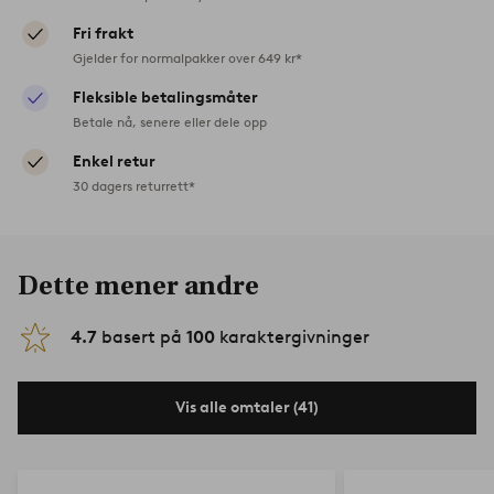
Fri frakt
Gjelder for normalpakker over 649 kr*
Fleksible betalingsmåter
Betale nå, senere eller dele opp
Enkel retur
30 dagers returrett*
Dette mener andre
4.7
basert på
100
karaktergivninger
Vis alle omtaler (41)