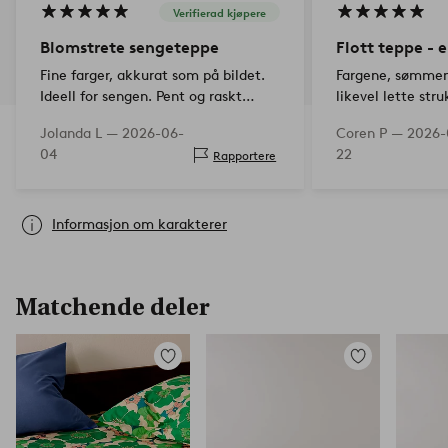
Verifierad kjøpere
Blomstrete sengeteppe
Flott teppe - e
Fine farger, akkurat som på bildet.
Fargene, sømmene
Ideell for sengen. Pent og raskt
likevel lette stru
sendt.
Jolanda L —
2026-06-
Coren P —
2026-
04
22
Rapportere
Informasjon om karakterer
Matchende deler
Legg
Legg
til
til
favoritter
favoritter