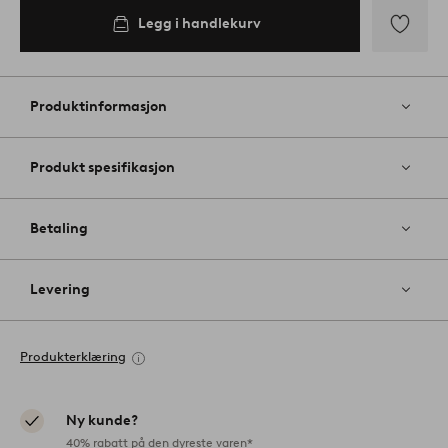
Legg i handlekurv
Legg
til
favoritter
Produktinformasjon
Produkt spesifikasjon
Betaling
Levering
Produkterklæring
Ny kunde?
40% rabatt på den dyreste varen*