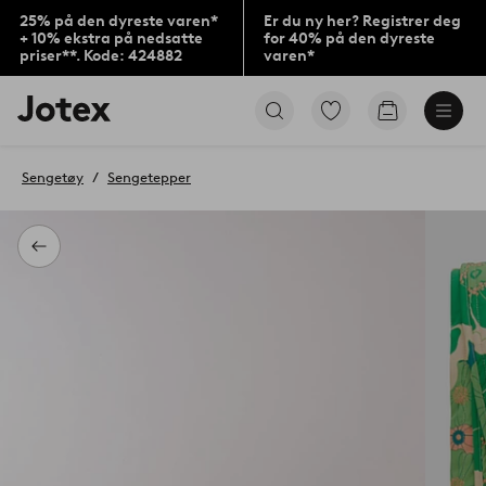
25% på den dyreste varen*
Er du ny her? Registrer deg
+ 10% ekstra på nedsatte
for 40% på den dyreste
priser**. Kode: 424882
varen*
Jotex’
Gå
Gå
logo
til
til
–
favorittmerkede
handlekurv
gå
produkter
Sengetøy
Sengetepper
til
forsiden
Tilbake