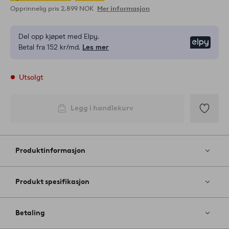
Opprinnelig pris
2,899 NOK
Mer informasjon
Del opp kjøpet med Elpy.
Elpy
Betal fra 152 kr/md.
Les mer
Utsolgt
Legg i handlekurv
Legg
til
favoritter
Produktinformasjon
Produkt spesifikasjon
Betaling