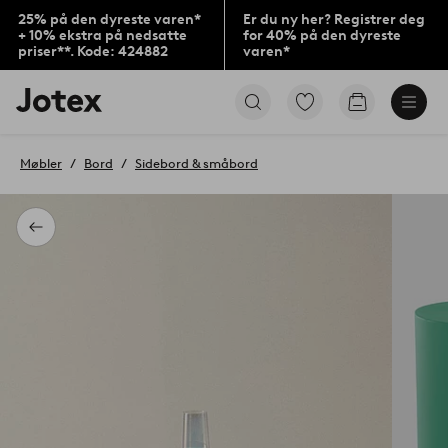
25% på den dyreste varen*
Er du ny her? Registrer deg
+ 10% ekstra på nedsatte
for 40% på den dyreste
priser**. Kode: 424882
varen*
Jotex’
Gå
Gå
logo
til
til
–
favorittmerkede
handlekurv
gå
produkter
Møbler
Bord
Sidebord & småbord
til
forsiden
Tilbake