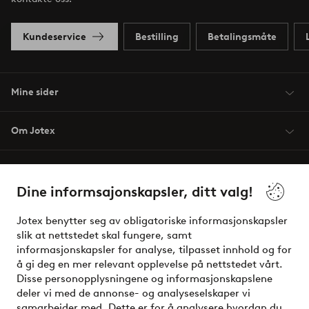
Kundeservice
Bestilling
Betalingsmåte
Mine sider
Om Jotex
Våre tjenester
Dine informsajonskapsler, ditt valg!
Vilkår
Jotex benytter seg av obligatoriske informasjonskapsler
slik at nettstedet skal fungere, samt
Venner
informasjonskapsler for analyse, tilpasset innhold og for
å gi deg en mer relevant opplevelse på nettstedet vårt.
Disse personopplysningene og informasjonskapslene
deler vi med de annonse- og analyseselskaper vi
Sikre betalinger - Betal direkte eller del opp
samarbeider med. Dette er for å analysere hvordan du