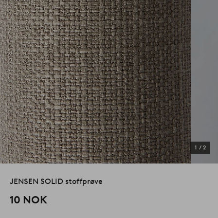
1
/
2
JENSEN SOLID stoffprøve
10 NOK