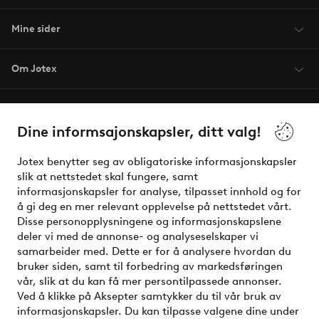
Mine sider
Om Jotex
Våre tjenester
Dine informsajonskapsler, ditt valg!
Vilkår
Jotex benytter seg av obligatoriske informasjonskapsler
slik at nettstedet skal fungere, samt
Venner
informasjonskapsler for analyse, tilpasset innhold og for
å gi deg en mer relevant opplevelse på nettstedet vårt.
Disse personopplysningene og informasjonskapslene
deler vi med de annonse- og analyseselskaper vi
Sikre betalinger - Betal direkte eller del opp
samarbeider med. Dette er for å analysere hvordan du
bruker siden, samt til forbedring av markedsføringen
Vil du vite mer om
våre betalingsalternativer
?
vår, slik at du kan få mer persontilpassede annonser.
elpy
Ved å klikke på Aksepter samtykker du til vår bruk av
informasjonskapsler. Du kan tilpasse valgene dine under