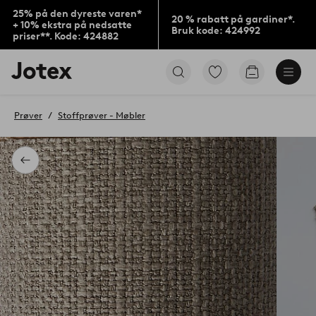
25% på den dyreste varen*
20 % rabatt på gardiner*.
+ 10% ekstra på nedsatte
Bruk kode: 424992
priser**. Kode: 424882
Jotex’
Gå
Gå
logo
til
til
–
favorittmerkede
handlekurv
gå
produkter
Prøver
Stoffprøver - Møbler
til
forsiden
Tilbake