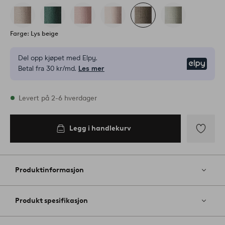
Farge: Lys beige
Del opp kjøpet med Elpy.
Elpy
Betal fra 30 kr/md.
Les mer
På lager
Levert på 2-6 hverdager
Legg i handlekurv
Legg i
handlekurv
Legg
til
favoritter
Produktinformasjon
Produkt spesifikasjon