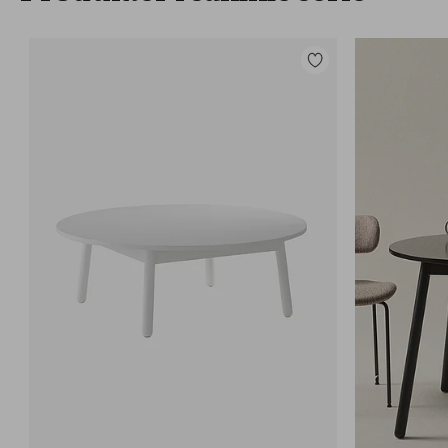
Legg
til
favoritter