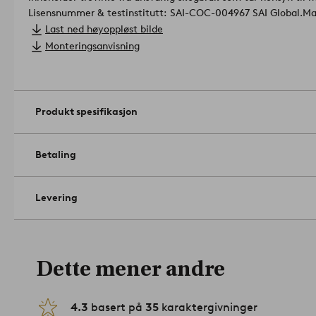
Lisensnummer & testinstitutt: SAI-COC-004967 SAI Global.
Ma
Ben av materiale: furutre.
Last ned høyoppløst bilde
Belegg: lakkert.
Monteringsanvisning
Størrelse: ø 100 cm.
Høyde 72 cm.
Antall seteplasser: 5.
Monteringsanvisning inkludert.
Produkt spesifikasjon
Antall pakker: 1.
Tips/råd: Hvis du har et ømfintlig gulv, anbefa
annen beskyttelse på kontaktflatene mot gulvet.
Artikelnumm
Betaling
Levering
Dette mener andre
4.3
basert på
35
karaktergivninger