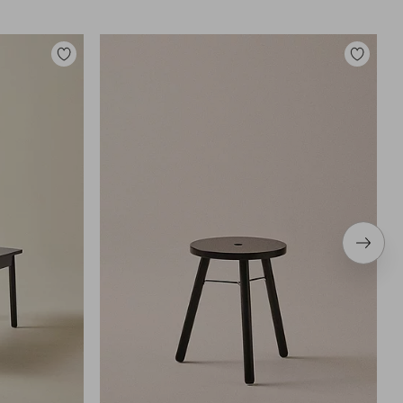
Legg
Legg
til
til
favoritter
favoritter
Neste
produ