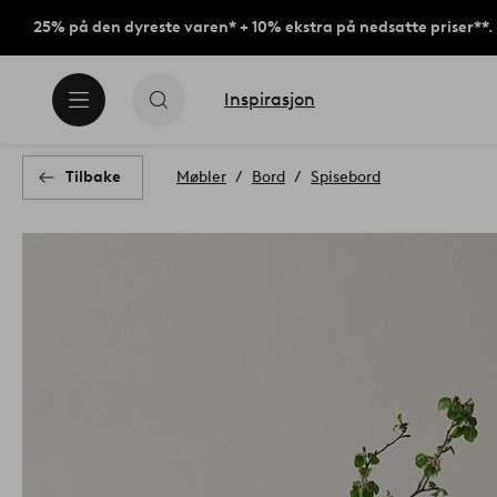
25% på den dyreste varen* + 10% ekstra på nedsatte priser**.
Inspirasjon
Tilbake
Møbler
Bord
Spisebord