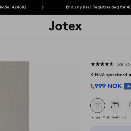
 Kode: 424882
Er du ny her? Registrer deg for 
Jotex’
logo
–
gå
til
forsiden
35
23
KINNA spisebord 
1,999 NOK
Ba
Farge: Matt hvit hvit