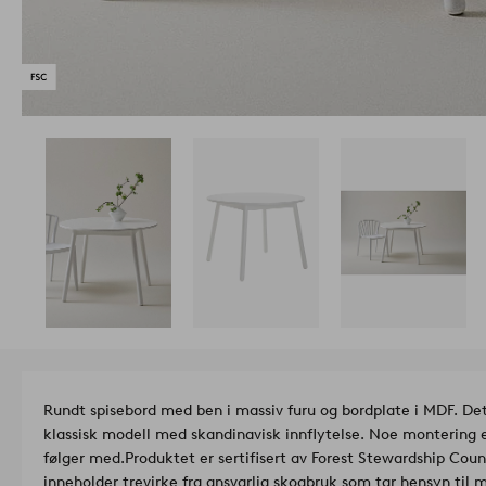
Rundt spisebord med ben i massiv furu og bordplate i MDF. Det 
klassisk modell med skandinavisk innflytelse. Noe montering 
følger med.
Produktet er sertifisert av Forest Stewardship Coun
inneholder trevirke fra ansvarlig skogbruk som tar hensyn til 