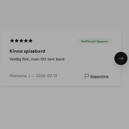
Verifierad kjøpere
Kinna spisebord
Veldig fint, men litt lavt bord
Nes
pro
Marianne J —
2025-07-13
Rapportere