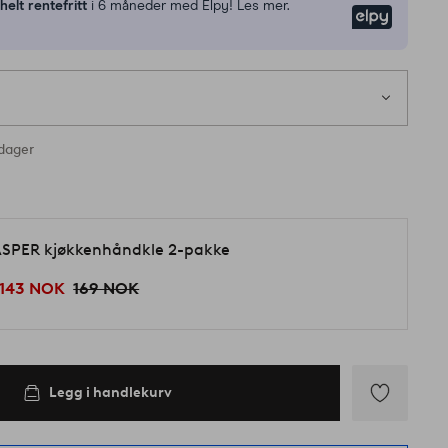
n
helt rentefritt
i 6 måneder med Elpy! Les mer.
Elpy
rdager
d
SPER kjøkkenhåndkle 2-pakke
143 NOK
169 NOK
Legg i handlekurv
Legg
til