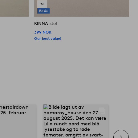
Basic
KINNA
stol
K
399 NOK
1
Our best value!
O