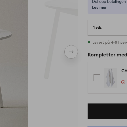
Del opp betalinge
Les mer
1 stk.
På lager
Levert på 4-8 hve
Neste
Kompletter me
produkt
CA