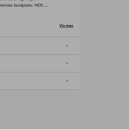
teriale bordplate: MDF.
Vis mer
ler vi at du legger møbelføtter eller
er: 1575556-01-0