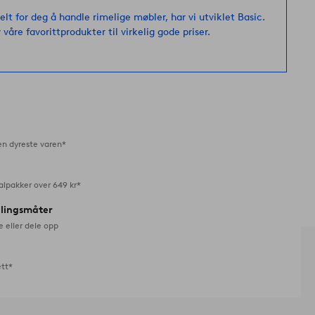
favoritter
elt for deg å handle rimelige møbler, har vi utviklet Basic.
 våre favorittprodukter til virkelig gode priser.
en dyreste varen*
alpakker over 649 kr*
alingsmåter
e eller dele opp
ett*