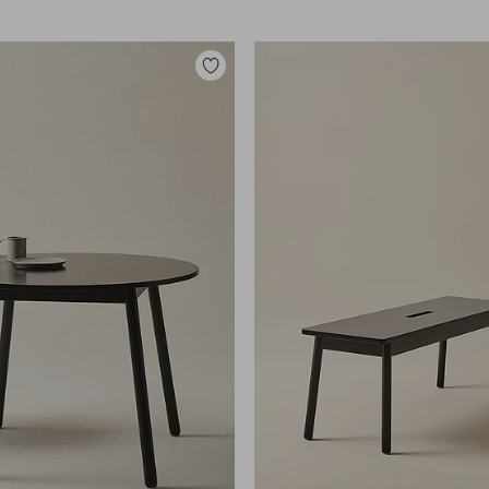
Legg
til
favoritter