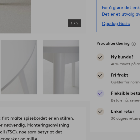
For å gjøre det enk
Det er et utvalg av
Oppdag Basic
1
/
5
Produkterklæring
Ny kunde?
40% rabatt på d
Fri frakt
Gjelder for norm
Fleksible bet
Betale nå, sener
Enkel retur
fint malte spisebordet er en stilren,
30 dagers returr
er nødvendig. Monteringsanvisning
cil (FSC), noe som betyr at det
mennesker og miljø.