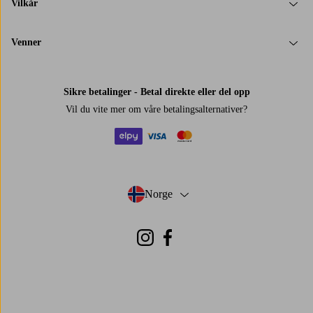
Vilkår
Venner
Sikre betalinger - Betal direkte eller del opp
Vil du vite mer om
våre betalingsalternativer
?
elpy
visa
mastercard
Norge
- Velg land
Instagram
Facebook