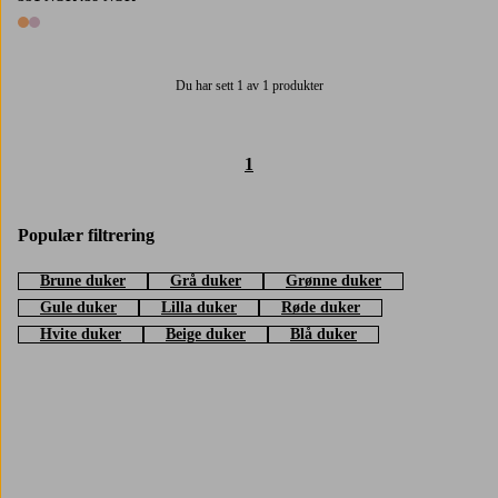
2 farger
Du har sett 1 av 1 produkter
1
Populær filtrering
Brune duker
Grå duker
Grønne duker
Gule duker
Lilla duker
Røde duker
Hvite duker
Beige duker
Blå duker
Trustpilot