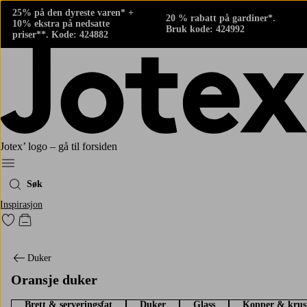
25% på den dyreste varen* +
20 % rabatt på gardiner*.
10% ekstra på nedsatte
Bruk kode: 424992
priser**. Kode: 424882
Jotex’ logo – gå til forsiden
Meny
Søk
Inspirasjon
Gå til favorittmerkede produkter
Gå til handlekurven
Duker
Oransje duker
Brett & serveringsfat
Duker
Glass
Kopper & krus