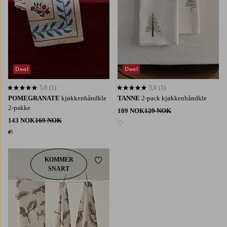
Deal
Deal
5,0
(1)
5,0
(1)
5,0 basert på 1 karaktergivninger
5,0 basert på 1 karaktergivninger
POMEGRANATE
kjøkkenhåndkle
TANNE
2-pack kjøkkenhåndkle
2-pakke
109 NOK
129 NOK
143 NOK
169 NOK
1 farge
1 farge
KOMMER
Legg til favoritter
SNART