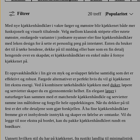
Filtrer
20 treff
Sorter på:
Popularitet
Med nye kjøkkenhåndklær i vakre farger og mønstre blir kjøkkenet både mer
funksjonelt og visuelt tiltalende. Velg mellom klassisk stripete eller rutete
mønstre, ensfargede varianter i jordnære nyanser eler fine kjøkkenhåndklær
med leken design for å sette et personlig preg på interiøret. Enten du bruker
det til å tørke hendene, dekke på til middag eller bare som en fin detalj
hengende over en skapdør, er kjøkkenhåndklær en enkel måte å fornye
kjøkkenet på.
Et oppvaskhåndkle i lin gir en myk og avslappet følelse samtidig som det er
effektivt og robust. Fargede alternativer er perfekt hvis du vil gi kjøkkenet
litt ekstra energi. Ved å kombinere tørkehåndkle kjøkken med
duker
, løpere
og servietter skaper du en gjennomtenkt helhet. En elegant
løper
i
naturfarger kan sammen med et matchende kjøkkenhåndkle og servietter
ramme inn måltidene og forgylle hele oppdekkingen. Når du dekker på til
fest er det ofte detaljene som gjør forskjellen. Å ha fine kjøkkenhåndklær
fremme gir et innbydende inntrykk og skaper en følelse av omtanke. Vil du
legge til noe ekstra på bordet, kan du pakke kjøkkenhåndkleet rundt en
brødkurv.
Uansett hvilken stil du har på kjøkkenet, fra rustikt landlig til minimalistisk