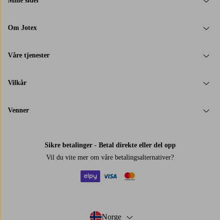
Mine sider
Om Jotex
Våre tjenester
Vilkår
Venner
Sikre betalinger - Betal direkte eller del opp
Vil du vite mer om
våre betalingsalternativer
?
elpy
visa
mastercard
Norge