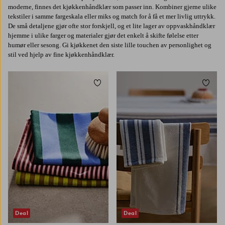
moderne, finnes det kjøkkenhåndklær som passer inn. Kombiner gjerne ulike
tekstiler i samme fargeskala eller miks og match for å få et mer livlig uttrykk.
De små detaljene gjør ofte stor forskjell, og et lite lager av oppvaskhåndklær
hjemme i ulike farger og materialer gjør det enkelt å skifte følelse etter
humør eller sesong. Gi kjøkkenet den siste lille touchen av personlighet og
stil ved hjelp av fine kjøkkenhåndklær.
Legg til favoritter
Legg t
Deal
Deal