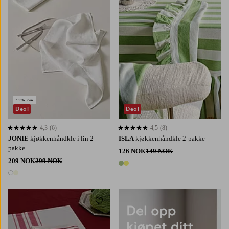
Deal
Deal
4,3
(6)
4,5
(8)
4,3 basert på 6 karaktergivninger
4,5 basert på 8 karaktergivninger
JONIE
kjøkkenhåndkle i lin 2-
ISLA
kjøkkenhåndkle 2-pakke
pakke
126 NOK
149 NOK
209 NOK
299 NOK
2 farger
2 farger
Legg til favoritter