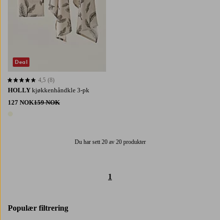
Deal
4,5
(8)
4,5 basert på 8 karaktergivninger
HOLLY
kjøkkenhåndkle 3-pk
127 NOK
159 NOK
1 farge
Du har sett 20 av 20 produkter
1
Populær filtrering