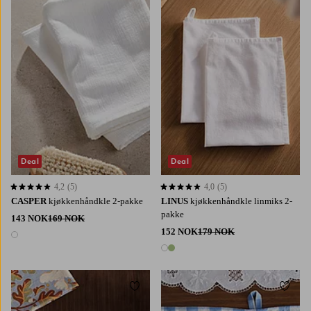
Deal
Deal
4,2
(5)
4,0
(5)
4,2 basert på 5 karaktergivninger
4,0 basert på 5 karaktergivninger
CASPER
kjøkkenhåndkle 2-pakke
LINUS
kjøkkenhåndkle linmiks 2-
pakke
143 NOK
169 NOK
152 NOK
179 NOK
1 farge
2 farger
Legg til favoritter
Legg t