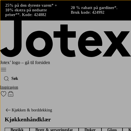
25% på den dyreste varen* +
20 % rabatt på gardiner*.
10% ekstra på nedsatte
Bruk kode: 424992
priser**. Kode: 424882
Jotex’ logo – gå til forsiden
Meny
Søk
Inspirasjon
Gå til favorittmerkede produkter
Gå til handlekurven
Kjøkken & borddekking
Kjøkkenhåndklær
Bestikk
Brett & serveringsfat
Duker
Glass
K