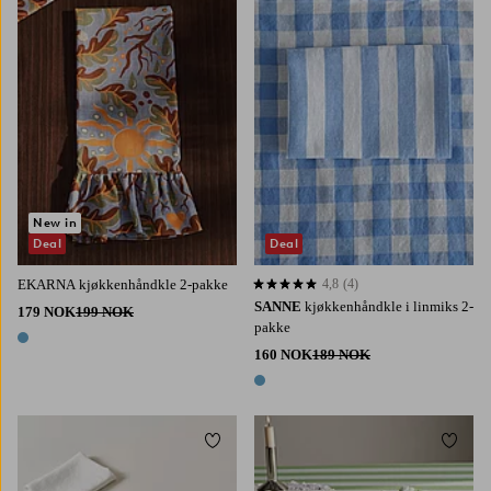
New in
Deal
Deal
EKARNA kjøkkenhåndkle 2-pakke
4,8
(4)
4,8 basert på 4 karaktergivninger
SANNE
kjøkkenhåndkle i linmiks 2-
179 NOK
199 NOK
pakke
1 farge
160 NOK
189 NOK
1 farge
Legg til favoritter
Legg t