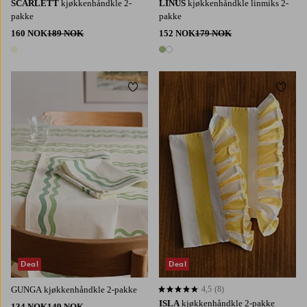
SCARLETT
kjøkkenhåndkle 2-
LINUS
kjøkkenhåndkle linmiks 2-
pakke
pakke
160 NOK
189 NOK
152 NOK
179 NOK
1 farge
2 farger
Legg til favoritter
Legg t
Deal
Deal
GUNGA kjøkkenhåndkle 2-pakke
4,5
(8)
4,5 basert på 8 karaktergivninger
ISLA
kjøkkenhåndkle 2-pakke
134 NOK
149 NOK