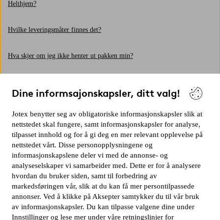
Helthjem?
Hvilke leveringsmåter finnes det?
Hva skjer om jeg ikke henter ut pakken min?
Kan jeg hente bestillingen min direkte fra lageret deres?
Dine informsajonskapsler, ditt valg!
Kan jeg endre utleveringssted eller leveringsadresse?
Jotex benytter seg av obligatoriske informasjonskapsler slik at
nettstedet skal fungere, samt informasjonskapsler for analyse,
Hvordan får jeg en varsling?
tilpasset innhold og for å gi deg en mer relevant opplevelse på
nettstedet vårt. Disse personopplysningene og
informasjonskapslene deler vi med de annonse- og
Hvordan fungerer hjemlevering av større/tyngre pakker med PostNord?
analyseselskaper vi samarbeider med. Dette er for å analysere
hvordan du bruker siden, samt til forbedring av
Hvorfor er bestillingen min delt opp i flere pakker eller leveranser?
markedsføringen vår, slik at du kan få mer persontilpassede
annonser. Ved å klikke på Aksepter samtykker du til vår bruk
av informasjonskapsler. Du kan tilpasse valgene dine under
Hvordan fungerer Express med hjemlevering?
Innstillinger og lese mer under våre retningslinjer for