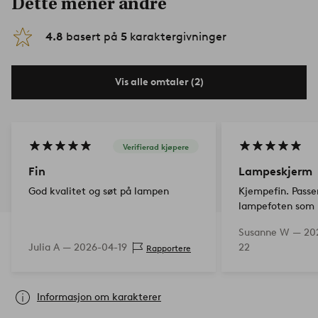
Dette mener andre
4.8
basert på
5
karaktergivninger
Vis alle omtaler (2)
Verifierad kjøpere
Fin
Lampeskjerm
God kvalitet og søt på lampen
Kjempefin. Passer
lampefoten som ha
Susanne W —
20
Julia A —
2026-04-19
22
Rapportere
Informasjon om karakterer