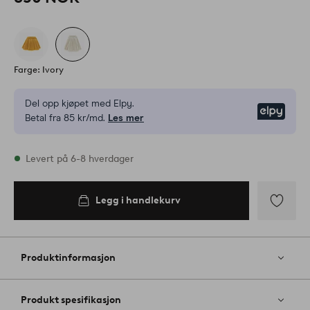
Farge: Ivory
Del opp kjøpet med Elpy.
Elpy
Betal fra 85 kr/md.
Les mer
På lager
Levert på 6-8 hverdager
Legg i handlekurv
Legg i
handlekurv
Legg
til
favoritter
Produktinformasjon
Produkt spesifikasjon