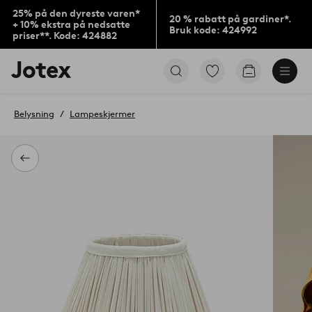
25% på den dyreste varen*
20 % rabatt på gardiner*.
+ 10% ekstra på nedsatte
Bruk kode: 424992
priser**. Kode: 424882
Jotex’
Gå
Gå
logo
til
til
–
favorittmerkede
handlekurv
gå
produkter
Belysning
Lampeskjermer
til
forsiden
Tilbake