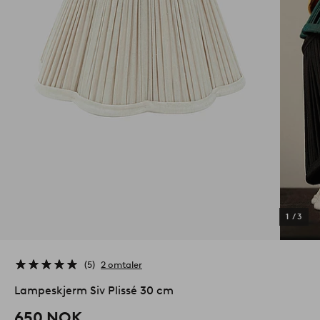
1
/
3
5
2 omtaler
Lampeskjerm Siv Plissé 30 cm
650 NOK