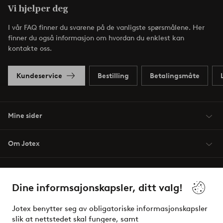
Vi hjelper deg
I vår FAQ finner du svarene på de vanligste spørsmålene. Her
finner du også informasjon om hvordan du enklest kan
kontakte oss.
Kundeservice
Bestilling
Betalingsmåte
Mine sider
Om Jotex
Våre tjenester
Dine informsajonskapsler, ditt valg!
Vilkår
Jotex benytter seg av obligatoriske informasjonskapsler
slik at nettstedet skal fungere, samt