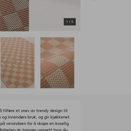
1
/
5
tilføre et snev av trendy design til
s og innendørs bruk, og gir kjøkkenet
r på verandaen for å skape en koselig
idigheten du trenger uansett hvor du