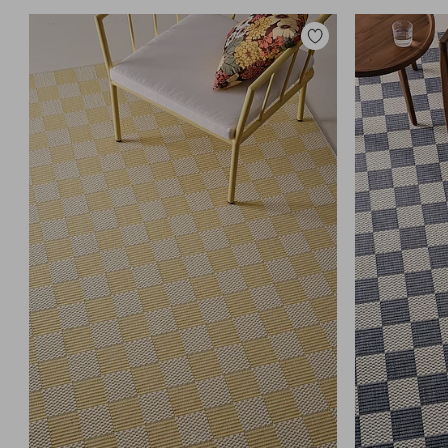
Legg
til
favoritter