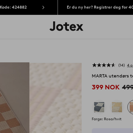
 Kode: 424882
Er du ny her? Registrer deg for 
Jotex’
logo
–
gå
til
forsiden
14
4 o
MARTA utendørs 
399 NOK
49
Farge: Rosa/hvit