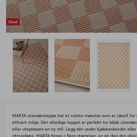
Deal
MARTA utendørsteppe har et rutete mønster som er ideelt for å 
ethvert miljø. Det allsidige teppet er perfekt for både utendør
eller uteplassen en ny stil. Legg det under kjøkkenbordet elle
atmosfære. MARTA finnes i flere størrelser, og gir deg den alls