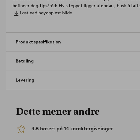
befinner deg.
Tips/råd: Hvis teppet ligger utendørs, husk å løf
teppet har blitt vått. Teppet tåler vann og mugner ikke, men 
Last ned høyoppløst bilde
fukten.
Materiale: 100% Polypropylen.
Størrelse: Velg størrelse ved bestilling.
Tykkelse: 0.6 cm.
Gramvekt: 1350 g/m².
Vedlikeholdsråd: Støvsug regelmessig ut
Produkt spesifikasjon
tas bort med en fuktig klut. Renses.
Tips/råd: Snu teppet av og til for å sikre jevn slitasje. Sterk sol
2137439-03
Betaling
Levering
Dette mener andre
4.5
basert på
14
karaktergivninger