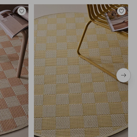
Legg
Legg
til
til
favoritter
favoritter
Neste
produ