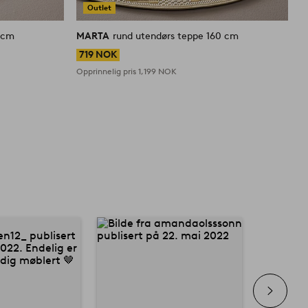
Outlet
0 cm
MARTA
rund utendørs teppe 160 cm
M
719 NOK
Opprinnelig pris
1,199 NOK
O