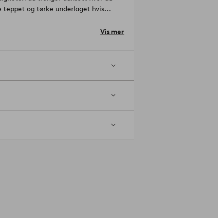
te teppet og tørke underlaget hvis
underlaget kan ta skade av
Vis mer
en børstefunksjon. Eventuelle flekker
 kan få det til å falme.
Artikelnummer: