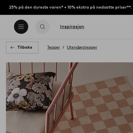
25% på den dyreste varen* + 10% ekstra på nedsatte priser**.
Inspirasjon
Tilbake
Tepper
Utendørstepper