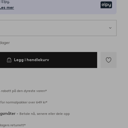
 Elpy.
Elpy
Les mer
 på lager
rdager
Legg i handlekurv
Legg
til
favoritter
 rabatt på den dyreste varen*
 for normalpakker over 649 kr*
ingsmåter -
Betale nå, senere eller dele opp
dagers returrett*