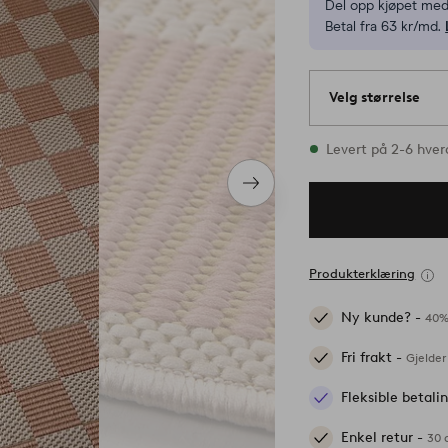
Del opp kjøpet med
Betal fra 63 kr/md.
Velg størrelse
2 størrelser finnes
Levert på 2-6 hve
Neste
produkt
Produkterklæring
Ny kunde? -
40%
Fri frakt -
Gjelder
Fleksible betal
Enkel retur -
30 