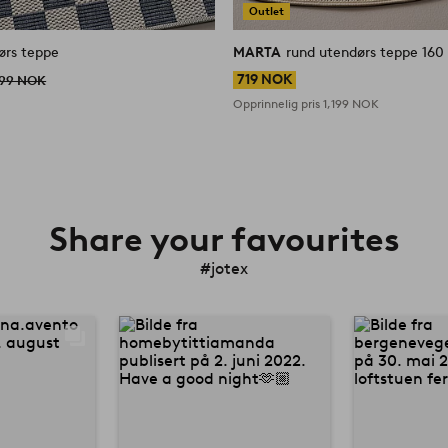
Outlet
ørs teppe
MARTA
rund utendørs teppe 16
719 NOK
99 NOK
Opprinnelig pris
1,199 NOK
Share your favourites
#jotex