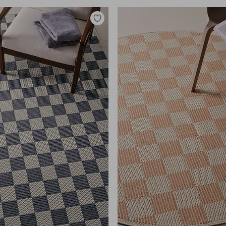
Legg
til
favoritter