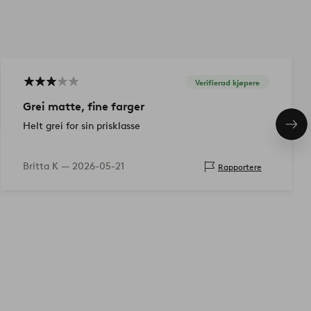
Verifierad kjøpere
Grei matte, fine farger
Helt grei for sin prisklasse
Nes
pro
Britta K —
2026-05-21
Rapportere