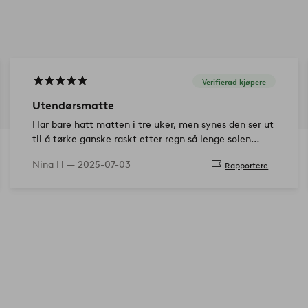
Verifierad kjøpere
Utendørsmatte
Har bare hatt matten i tre uker, men synes den ser ut
til å tørke ganske raskt etter regn så lenge solen
skinner. Den er like fin i virkeligheten som på bildet.
Nina H —
2025-07-03
Rapportere
Den la seg fint på terrass…