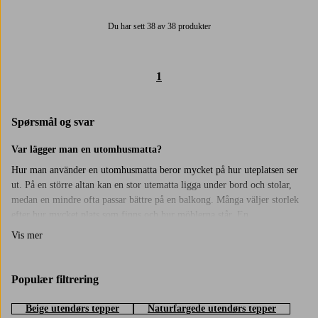
Du har sett 38 av 38 produkter
1
Spørsmål og svar
Var lägger man en utomhusmatta?
Hur man använder en utomhusmatta beror mycket på hur uteplatsen ser
ut. På en större altan kan en stor utematta ligga under bord och stolar,
medan en mindre ofta passar bättre på en balkong. Många väljer storlek
efter hur mycket plats som finns och hur möblerna står. En
utomhusmatta placeras ofta där man sitter eller rör sig mest, till exempel
Vis mer
under en sittgrupp eller vid ett
utematbord
. Vissa väljer att ha den på
samma plats hela tiden, andra flyttar runt den beroende på hur uteplatsen
används.
Populær filtrering
Hur tänker man kring storlek?
Beige utendørs tepper
Naturfargede utendørs tepper