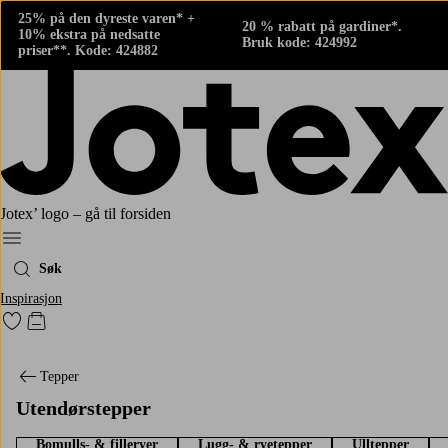
25% på den dyreste varen* +
20 % rabatt på gardiner*.
10% ekstra på nedsatte
Bruk kode: 424992
priser**. Kode: 424882
Jotex’ logo – gå til forsiden
Meny
Søk
Inspirasjon
Gå til favorittmerkede produkter
Gå til handlekurven
Tepper
Utendørstepper
Bomulls- & filleryer
Lugg- & ryetepper
Ulltepper