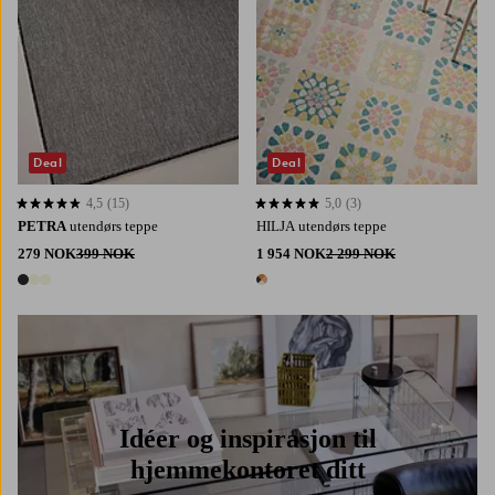
Deal
Deal
4,5
(15)
5,0
(3)
4,5 basert på 15 karaktergivninger
5,0 basert på 3 karaktergivninger
PETRA
utendørs teppe
HILJA utendørs teppe
279 NOK
399 NOK
1 954 NOK
2 299 NOK
3 farger
1 farge
Idéer og inspirasjon til
hjemmekontoret ditt