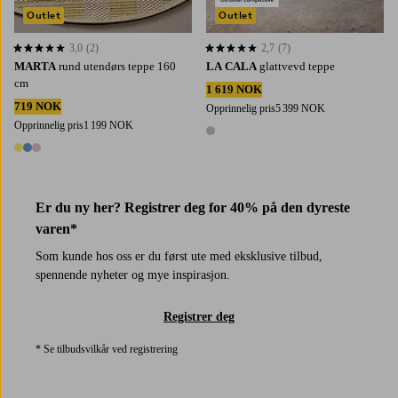
Outlet
Outlet
3,0
(2)
2,7
(7)
3,0 basert på 2 karaktergivninger
2,7 basert på 7 karaktergivninger
MARTA
rund utendørs teppe 160
LA CALA
glattvevd teppe
cm
1 619 NOK
719 NOK
Opprinnelig pris
5 399 NOK
Opprinnelig pris
1 199 NOK
1 farge
3 farger
Er du ny her? Registrer deg for 40% på den dyreste
varen*
Som kunde hos oss er du først ute med eksklusive tilbud,
spennende nyheter og mye inspirasjon.
Registrer deg
* Se tilbudsvilkår ved registrering