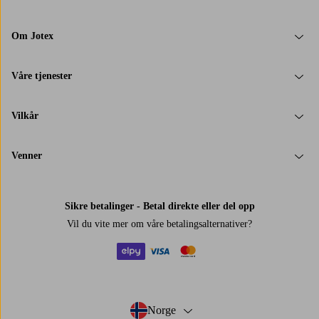
Om Jotex
Våre tjenester
Vilkår
Venner
Sikre betalinger - Betal direkte eller del opp
Vil du vite mer om
våre betalingsalternativer
?
elpy
visa
mastercard
Norge
- Velg land