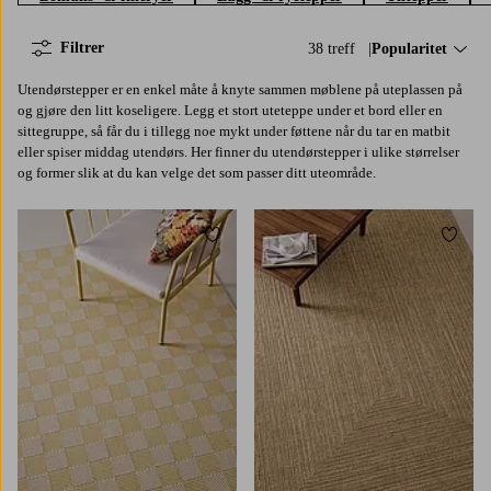
Filtrer
38 treff
Sorter på:
Popularitet
Utendørstepper er en enkel måte å knyte sammen møblene på uteplassen på
og gjøre den litt koseligere. Legg et stort uteteppe under et bord eller en
sittegruppe, så får du i tillegg noe mykt under føttene når du tar en matbit
eller spiser middag utendørs. Her finner du utendørstepper i ulike størrelser
og former slik at du kan velge det som passer ditt uteområde.
Legg til favoritter
Legg t
80X150
160X230
200X290
80X150
160X230
200X290