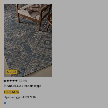
Legg til favoritter
160X230
200X300
Outlet
5,0
(6)
5,0 basert på 6 karaktergivninger
MARCELLA utendørs teppe
1 139 NOK
Opprinnelig pris
1 899 NOK
1 farge