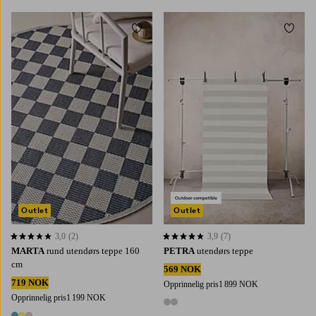
Legg til favoritter
Legg t
80X150
160X230
Outlet
Outlet
3,0
(2)
3,9
(7)
3,0 basert på 2 karaktergivninger
3,9 basert på 7 karaktergivninger
MARTA
rund utendørs teppe 160
PETRA
utendørs teppe
cm
569 NOK
719 NOK
Opprinnelig pris
1 899 NOK
Opprinnelig pris
1 199 NOK
2 farger