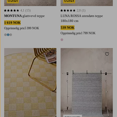
Outlet
Outlet
4,1
(15)
2,0
(1)
4,1 basert på 15 karaktergivninger
2,0 basert på 1 karaktergivninger
MONTUNA
glattvevd teppe
LUNA ROSSA utendørs teppe
180x180 cm
1 619 NOK
539 NOK
Opprinnelig pris
5 399 NOK
Opprinnelig pris
1 799 NOK
3 farger
1 farge
Legg til favoritter
Legg t
200X300
300X400