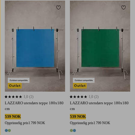
Legg til favoritter
Legg t
Outlet
Outlet
1,0
(2)
1,0
(2)
1,0 basert på 2 karaktergivninger
1,0 basert på 2 karaktergivninger
LAZZARO utendørs teppe 180x180
LAZZARO utendørs teppe 180x180
cm
cm
539 NOK
539 NOK
Opprinnelig pris
1 799 NOK
Opprinnelig pris
1 799 NOK
2 farger
2 farger