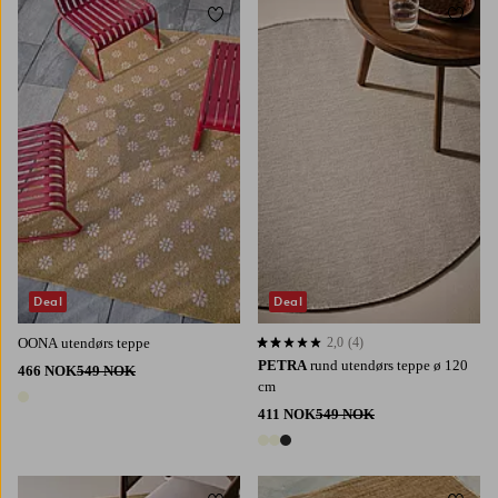
Legg til favoritter
Legg t
80X150
160X230
200X290
Deal
Deal
OONA utendørs teppe
2,0
(4)
2,0 basert på 4 karaktergivninger
PETRA
rund utendørs teppe ø 120
466 NOK
549 NOK
cm
1 farge
411 NOK
549 NOK
3 farger