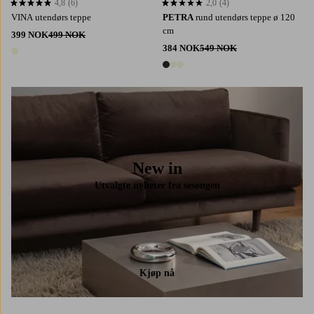
4,8
(6)
2,0
(4)
4,8 basert på 6 karaktergivninger
2,0 basert på 4 karaktergivninger
VINA utendørs teppe
PETRA
rund utendørs teppe ø 120
cm
399 NOK
499 NOK
384 NOK
549 NOK
1 farge
3 farger
New in
Utvalgte nyheter fra sesongen
Kjøp nå