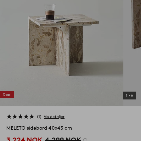
Deal
1
/
6
1
Vis detaljer
MELETO sidebord 40x45 cm
3,224 NOK
4,299 NOK