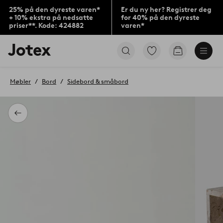
25% på den dyreste varen*
Er du ny her? Registrer deg
+ 10% ekstra på nedsatte
for 40% på den dyreste
priser**. Kode: 424882
varen*
Jotex’
Gå
Gå
logo
til
til
–
favorittmerkede
handlekurv
gå
produkter
Møbler
Bord
Sidebord & småbord
til
forsiden
Tilbake