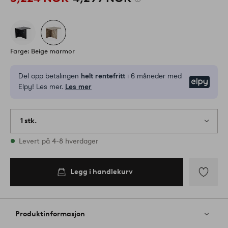
Farge: Beige marmor
Del opp betalingen
helt rentefritt
i 6 måneder med
Elpy
Elpy! Les mer.
Les mer
1 stk.
På lager
Levert på 4-8 hverdager
Legg i handlekurv
Legg
til
favoritter
Produktinformasjon