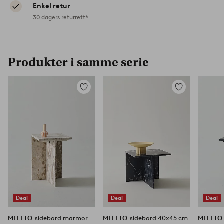
Enkel retur
30 dagers returrett*
Produkter i samme serie
Legg
Legg
til
til
favoritter
favoritter
Deal
Deal
Deal
MELETO
sidebord marmor
MELETO
sidebord 40x45 cm
MELET