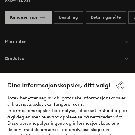
kontakte oss.
Kundeservice
Bestilling
Betalingsmåte
Mine sider
Om Jotex
Våre tjenester
Dine informsajonskapsler, ditt valg!
Vilkår
Jotex benytter seg av obligatoriske informasjonskapsler
slik at nettstedet skal fungere, samt
Venner
informasjonskapsler for analyse, tilpasset innhold og for
å gi deg en mer relevant opplevelse på nettstedet vårt.
Disse personopplysningene og informasjonskapslene
deler vi med de annonse- og analyseselskaper vi