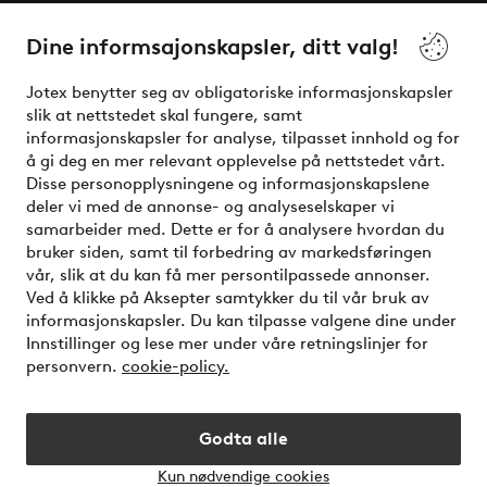
Våre tjenester
Dine informsajonskapsler, ditt valg!
Vilkår
Jotex benytter seg av obligatoriske informasjonskapsler
slik at nettstedet skal fungere, samt
Venner
informasjonskapsler for analyse, tilpasset innhold og for
å gi deg en mer relevant opplevelse på nettstedet vårt.
Disse personopplysningene og informasjonskapslene
deler vi med de annonse- og analyseselskaper vi
Sikre betalinger - Betal direkte eller del opp
samarbeider med. Dette er for å analysere hvordan du
bruker siden, samt til forbedring av markedsføringen
Vil du vite mer om
våre betalingsalternativer
?
vår, slik at du kan få mer persontilpassede annonser.
elpy
Ved å klikke på Aksepter samtykker du til vår bruk av
informasjonskapsler. Du kan tilpasse valgene dine under
Innstillinger og lese mer under våre retningslinjer for
personvern.
cookie-policy.
Norge - Velg land
Godta alle
Instagram
Facebook
Kun nødvendige cookies
Åpne