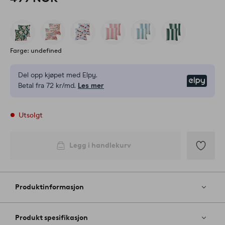
Farge: undefined
Del opp kjøpet med Elpy.
Elpy
Betal fra 72 kr/md.
Les mer
Utsolgt
Legg i handlekurv
Legg
til
favoritter
Produktinformasjon
Produkt spesifikasjon