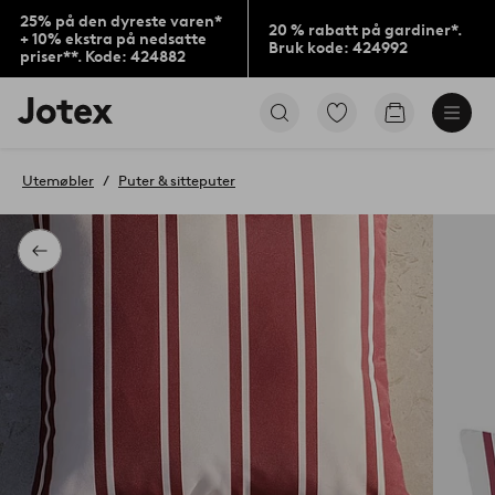
25% på den dyreste varen*
20 % rabatt på gardiner*.
+ 10% ekstra på nedsatte
Bruk kode: 424992
priser**. Kode: 424882
Jotex’
Gå
Gå
logo
til
til
–
favorittmerkede
handlekurv
gå
produkter
Utemøbler
Puter & sitteputer
til
forsiden
Tilbake