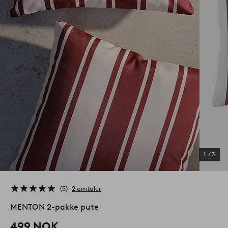
1
/
3
5
2 omtaler
MENTON 2-pakke pute
499 NOK