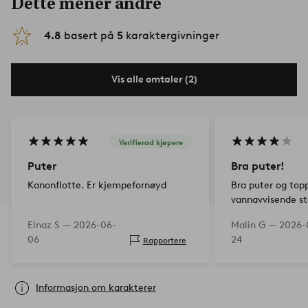
Dette mener andre
4.8
basert på
5
karaktergivninger
Vis alle omtaler (2)
Verifierad kjøpere
Puter
Bra puter!
Kanonflotte. Er kjempefornøyd
Bra puter og top
vannavvisende st
Elnaz S —
2026-06-
Malin G —
2026-
06
24
Rapportere
Informasjon om karakterer