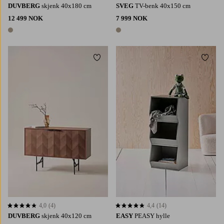
DUVBERG
skjenk 40x180 cm
SVEG
TV-benk 40x150 cm
12 499 NOK
7 999 NOK
1 farge
1 farge
Legg til favoritter
Legg t
4,0
(4)
4,4
(14)
4,0 basert på 4 karaktergivninger
4,4 basert på 14 karaktergivninger
DUVBERG
skjenk 40x120 cm
EASY
PEASY hylle