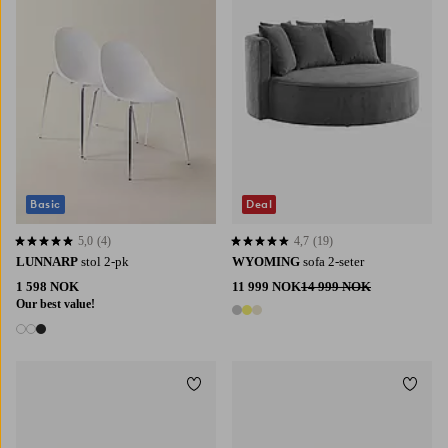
Basic
Deal
5,0
(4)
4,7
(19)
5,0 basert på 4 karaktergivninger
4,7 basert på 19 karaktergivninger
LUNNARP
stol 2-pk
WYOMING
sofa 2-seter
1 598 NOK
11 999 NOK
14 999 NOK
Our best value!
3 farger
3 farger
Legg til favoritter
Legg t