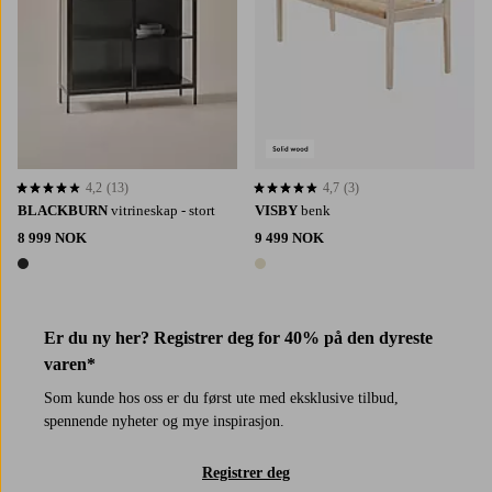
4,2
(13)
4,7
(3)
4,2 basert på 13 karaktergivninger
4,7 basert på 3 karaktergivninger
BLACKBURN
vitrineskap - stort
VISBY
benk
8 999 NOK
9 499 NOK
1 farge
1 farge
Er du ny her? Registrer deg for 40% på den dyreste
varen*
Som kunde hos oss er du først ute med eksklusive tilbud,
spennende nyheter og mye inspirasjon.
Registrer deg