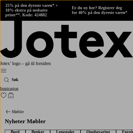
25% på den dyreste varen* +
Er du ny her? Registrer deg
10% ekstra på nedsatte
for 40% på den dyreste varen*
priser**. Kode: 424882
Jotex’ logo – gå til forsiden
Meny
Søk
Inspirasjon
Gå til favorittmerkede produkter
Gå til handlekurven
Møbler
Nyheter Møbler
Bord
Benker
Lenestoler
Oppbevaring
Entré