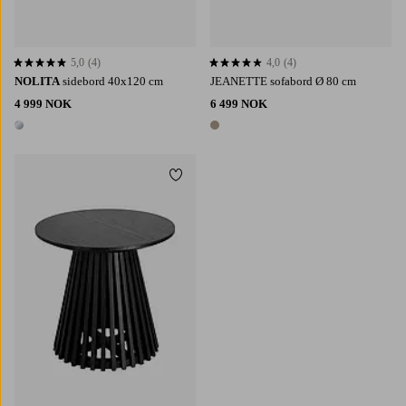
5,0
(4)
4,0
(4)
5,0 basert på 4 karaktergivninger
4,0 basert på 4 karaktergivninger
NOLITA
sidebord 40x120 cm
JEANETTE sofabord Ø 80 cm
4 999 NOK
6 499 NOK
1 farge
1 farge
Legg til favoritter