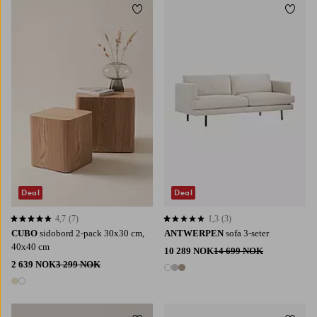
Legg til favoritter
Legg t
Deal
Deal
4,7
(7)
1,3
(3)
4,7 basert på 7 karaktergivninger
1,3 basert på 3 karaktergivninger
CUBO
sidobord 2-pack 30x30 cm,
ANTWERPEN
sofa 3-seter
40x40 cm
10 289 NOK
14 699 NOK
2 639 NOK
3 299 NOK
3 farger
2 farger