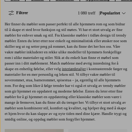
Filtrer
1 080 treff
Sorter på:
Popularitet
Her finner du møbler som passer perfekt til alle hjemmets rom og som bidrar
til å skape et sted hvor funksjon og stil møtes. Vi har et stort utvalg av fine
møbler for enhver smak og stil. Fra klassiske møbler i tidløs design til trendy
møbler. Enten du leter etter noe enkelt og minimalistisk eller ønsker noe som
skiller seg ut og setter preg på rommet, kan du finne det her hos oss. Våre
vakre møbler inkluderer en rekke ulike modeller til hjemmets forskjellige
rom i ulike materialer og stiler. Slik at du enkelt kan finne et møbel som
passer inn i ditt møblement. Match møblene med øvrig innredning for å
skape en enhetlig følelse, eller velg
interiørdetaljer
i kontrasterende farger og
materialer for en mer personlig og leken stil. Vi tilbyr vakre møbler til
soverommet, stua, barnerommet, spisestua – ja, egentlig til alle hjemmets
rom. For deg som liker å følge trender har vi også et utvalg av trendy møbler
som gir hjemmet en oppdatert og moderne følelse. Enten du leter etter fine
møbler for å gi hjemmet en oppdatering eller klassiske møbler som varer i
mange år fremover, kan du finne alt du trenger her. Vi tilbyr et stort utvalg av
møbler som kombinerer stil, komfort og kvalitet, og hjelper deg med å skape
et hjem hvor du kan slappe av og nyte tiden med dine kjære. Handle trygt og
smidig online, og oppdag møbler som forgyller hjemmet.