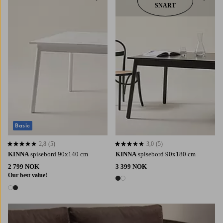
SNART
Basic
2,8
(5)
3,0
(5)
2,8 basert på 5 karaktergivninger
3,0 basert på 5 karaktergivninger
KINNA
spisebord 90x140 cm
KINNA
spisebord 90x180 cm
2 799 NOK
3 399 NOK
Our best value!
2 farger
2 farger