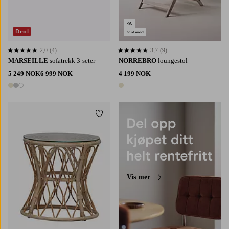
Deal
2,0
(4)
3,7
(9)
2,0 basert på 4 karaktergivninger
3,7 basert på 9 karaktergivninger
MARSEILLE
sofatrekk 3-seter
NORREBRO
loungestol
5 249 NOK
6 999 NOK
4 199 NOK
3 farger
1 farge
Legg til favoritter
Vis mer