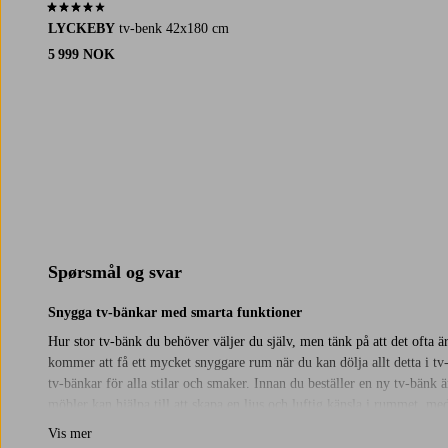
3,8 basert på 58 karaktergivninger
LYCKEBY
tv-benk 42x180 cm
5 999 NOK
Spørsmål og svar
Snygga tv-bänkar med smarta funktioner
Hur stor tv-bänk du behöver väljer du själv, men tänk på att det ofta är
kommer att få ett mycket snyggare rum när du kan dölja allt detta i tv-
tv-bänkar för alla stilar och smaker. Innan du beställer en ny tv-bänk
möbler kan hjälpa till att skapa en ljus och luftig känsla i rummet, 
helt enkelt vardagsrummet eller tv-rummet ett lyft med en ny tv-bänk f
Vis mer
online.