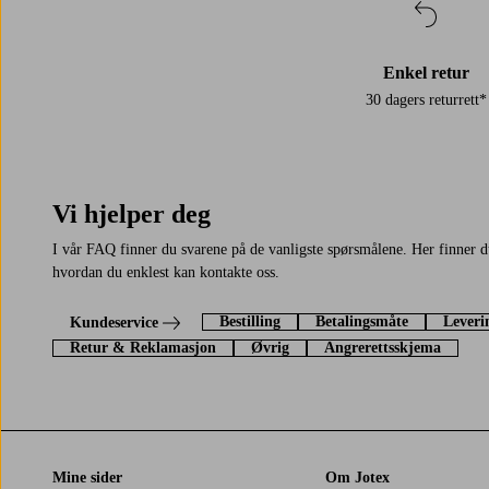
Enkel retur
30 dagers returrett*
Vi hjelper deg
I vår FAQ finner du svarene på de vanligste spørsmålene. Her finner 
hvordan du enklest kan kontakte oss.
Bestilling
Betalingsmåte
Leveri
Kundeservice
Retur & Reklamasjon
Øvrig
Angrerettsskjema
Mine sider
Om Jotex