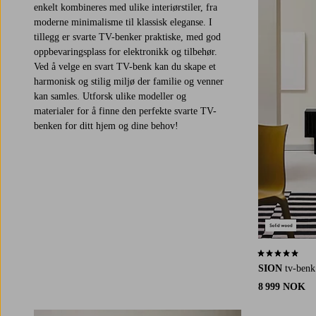
enkelt kombineres med ulike interiørstiler, fra
moderne minimalisme til klassisk eleganse. I
tillegg er svarte TV-benker praktiske, med god
oppbevaringsplass for elektronikk og tilbehør.
Ved å velge en svart TV-benk kan du skape et
harmonisk og stilig miljø der familie og venner
kan samles. Utforsk ulike modeller og
materialer for å finne den perfekte svarte TV-
benken for ditt hjem og dine behov!
5,0 basert på 
SION
tv-ben
8 999 NOK