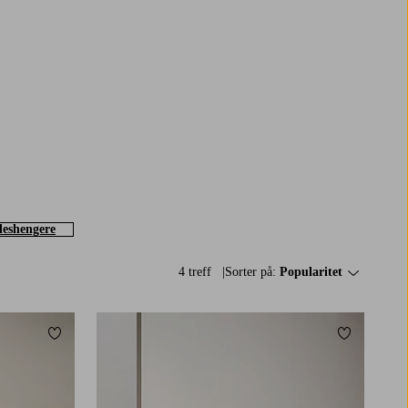
leshengere
4 treff
Sorter på:
Popularitet
Legg til favoritter
Legg til fav