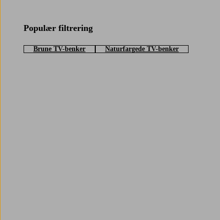
Populær filtrering
Brune TV-benker
Naturfargede TV-benker
Trustpilot