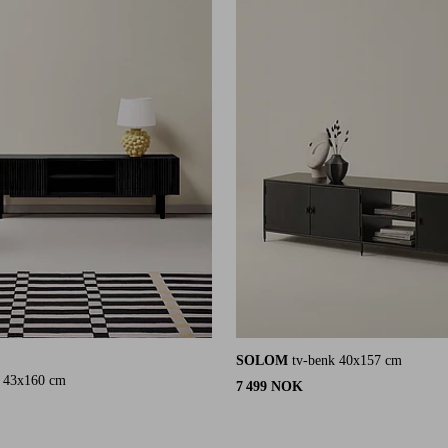
SOLOM
tv-benk 40x157 cm
4 karaktergivninger
k 43x160 cm
7 499 NOK