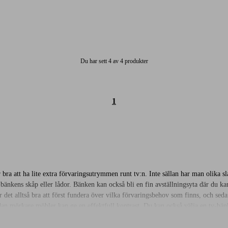
Du har sett 4 av 4 produkter
1
 bra att ha lite extra förvaringsutrymmen runt tv:n. Inte sällan har man olika sla
bänkens skåp eller lådor. Bänken kan också bli en fin avställningsyta där du kan
 är det alltså bra att först fundera över vilka förvaringsbehov som finns, och s
medan mörkare möbler kan ge en effektfull kontrast. Du kan också välja en tv-bä
rån jotex.se. Det är den perfekta möbeln för en tv:n som samtidigt blir en snyg