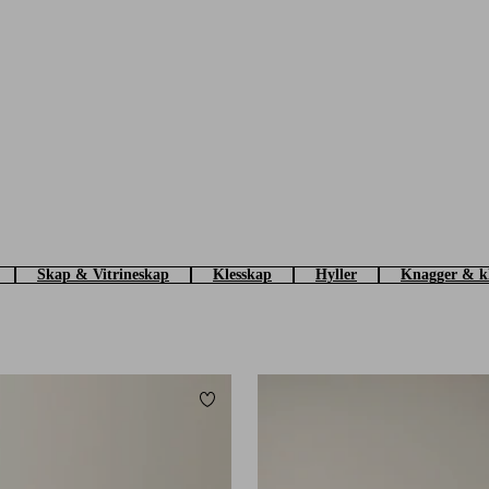
Skap & Vitrineskap
Klesskap
Hyller
Knagger & k
Legg til favoritter