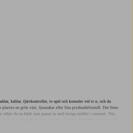
ddar, kablar, fjärrkontroller, tv-spel och konsoler vid tv:n, och du
 placera en grön växt, ljusstakar eller fina prydnadsföremål. Det finns
edan väljer du en bänk som passar in med övriga möbler i rummet. Vita
nk med en spännande design som blir ett härligt blickfång i rummet. Ge
g inredningsdetalj i rummet. På Jotex beställer du tryggt och säkert