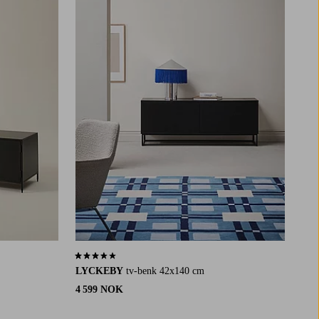
3,7 basert på 33 karaktergivninger
LYCKEBY
tv-benk 42x140 cm
4 599 NOK