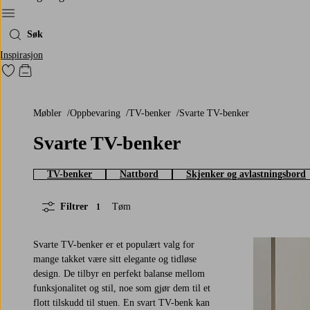
Meny
Søk
Inspirasjon
Gå til favorittmerkede produkter
Gå til handlekurven
Møbler
Oppbevaring
TV-benker
Svarte TV-benker
Svarte TV-benker
TV-benker
Nattbord
Skjenker og avlastningsbord
Filtrer
Tøm
1
Svarte TV-benker er et populært valg for
mange takket være sitt elegante og tidløse
design. De tilbyr en perfekt balanse mellom
funksjonalitet og stil, noe som gjør dem til et
flott tilskudd til stuen. En svart TV-benk kan