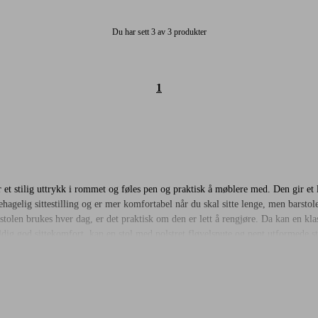
Du har sett 3 av 3 produkter
1
et stilig uttrykk i rommet og føles pen og praktisk å møblere med. Den gir et 
hagelig sittestilling og er mer komfortabel når du skal sitte lenge, men barsto
stolen brukes hver dag, er det praktisk om den er lett å rengjøre. Da kan en k
ldig god sittekomfort, kan en stol med polstret fløyelspute og pent utformede 
an den skal brukes, hvilke materialer som passer best og sjekke at den passer me
ittehøyden skal bli så optimal som mulig, bør det være cirka 30 centimeter mel