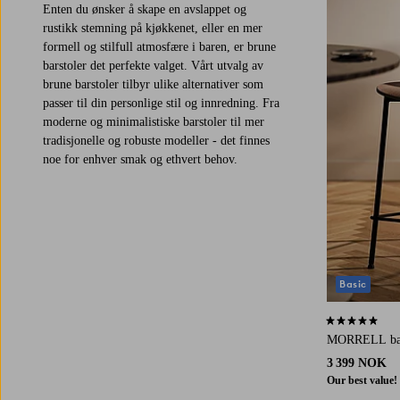
Enten du ønsker å skape en avslappet og
rustikk stemning på kjøkkenet, eller en mer
formell og stilfull atmosfære i baren, er brune
barstoler det perfekte valget. Vårt utvalg av
brune barstoler tilbyr ulike alternativer som
passer til din personlige stil og innredning. Fra
moderne og minimalistiske barstoler til mer
tradisjonelle og robuste modeller - det finnes
noe for enhver smak og ethvert behov.
Basic
4,8 basert på 
MORRELL bar
3 399 NOK
Our best value!