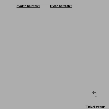
Svarte barstoler
Hvite barstoler
Trustpilot
Enkel retur