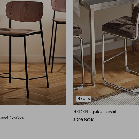
New in
HEDEN 2-pakke barstol
10 karaktergivninger
stol 2-pakke
3 799 NOK