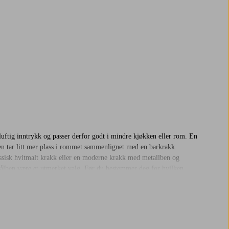
luftig inntrykk og passer derfor godt i mindre kjøkken eller rom. En
len tar litt mer plass i rommet sammenlignet med en barkrakk.
lassisk hvitmalt krakk eller en moderne krakk med metallben og
stålben være et utmerket valg. Før du bestemmer deg for hvilken
d interiørstilen i rommet. Du må også kontrollere høyden på bordet.
lom setet og bordplaten.