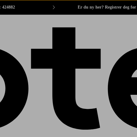
: 424882
Er du ny her? Registrer deg fo