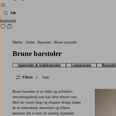
Meny
Søk
Inspirasjon
Gå til favorittmerkede produkter
Gå til handlekurven
Møbler
Stoler
Barstoler
Brune barstoler
Brune barstoler
Spisestoler & kjøkkenstoler
Loungestoler
Barstoler
Filtrer
Tøm
1
Brune barstoler er en tidløs og sofistikert
innredningsdetalj som kan løfte ethvert rom.
Med sin varme farge og elegante design skaper
de en innbydende atmosfære og tilfører
hjemmet ditt et snev av naturlig skjønnhet.