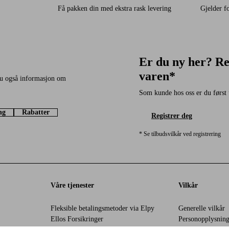
Få pakken din med ekstra rask levering
Gjelder 
Er du ny her? Re
varen*
du også informasjon om
Som kunde hos oss er du først 
ng
Rabatter
Registrer deg
* Se tilbudsvilkår ved registrering
Våre tjenester
Vilkår
Fleksible betalingsmetoder via Elpy
Generelle vilkår
Ellos Forsikringer
Personopplysning