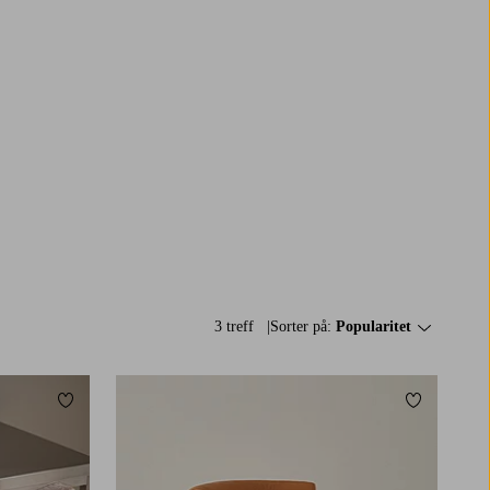
3 treff
Sorter på:
Popularitet
Legg til favoritter
Legg til fav