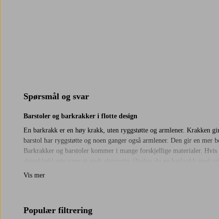
Spørsmål og svar
Barstoler og barkrakker i flotte design
En barkrakk er en høy krakk, uten ryggstøtte og armlener. Krakken gir 
barstol har ryggstøtte og noen ganger også armlener. Den gir en mer be
Barkrakker og barstoler kommer i mange forskjellige materialer. Hvis 
skinnkledd sete være et godt alternativ. Ønsker du en barkrakk med ve
barstol eller barkrakk du skal bestille, er det lurt å tenke over hvord
Vis mer
Barstoler og barkrakker kommer nemlig i forskjellige høyder. For at s
Populær filtrering