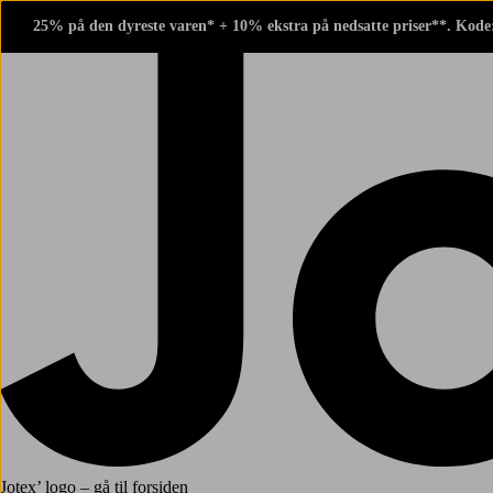
25% på den dyreste varen* + 10% ekstra på nedsatte priser**. Kode
Jotex’ logo – gå til forsiden