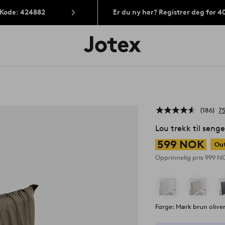
 Kode: 424882
Er du ny her? Registrer deg for 
Jotex’
logo
–
gå
til
forsiden
186
7
Lou trekk til senge
599 NOK
Out
Opprinnelig pris
999 N
Farge: Mørk brun olive