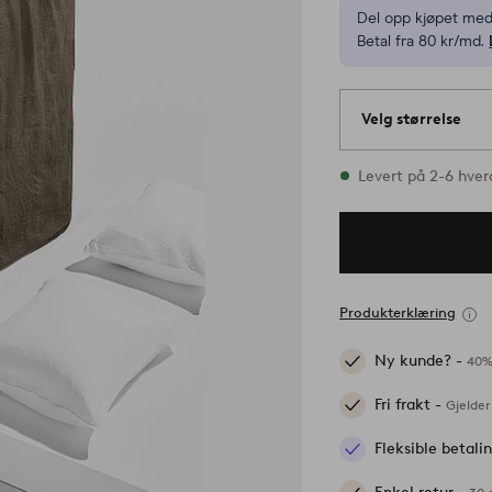
Del opp kjøpet med
Betal fra 80 kr/md.
Velg størrelse
1 størrelser finnes 
Levert på 2-6 hve
Produkterklæring
Ny kunde? -
40%
Fri frakt -
Gjelder
Fleksible betal