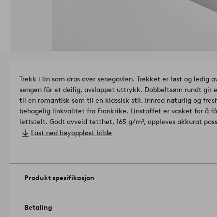
Trekk i lin som dras over senegavlen. Trekket er løst og ledig 
sengen får et deilig, avslappet uttrykk. Dobbeltsøm rundt gir en
til en romantisk som til en klassisk stil. Innred naturlig og f
behagelig linkvalitet fra Frankrike. Linstoffet er vasket for å 
lettstelt. Godt avveid tetthet, 165 g/m², oppleves akkurat pas
eller ha det deilig ustrøket.
Kompletter gjerne med Peg fôr til s
Last ned høyoppløst bilde
fargen på sengegavlen eller skjule dypt heftede knapper og qui
ønsker et lyst trekk på en mørk eller kraftig mønstret sengega
størrelse:
90 cm passer sengegavl som er maks 95 cm bred, 10 cm dyp o
Produkt spesifikasjon
120 cm passer sengegavl som er maks 125 cm bred, 10 cm dyp 
140 cm passer sengegavl som er maks 145 cm bred, 10 cm dyp 
160 cm passer sengegavl som er maks 165 cm bred, 10 cm dyp 
Betaling