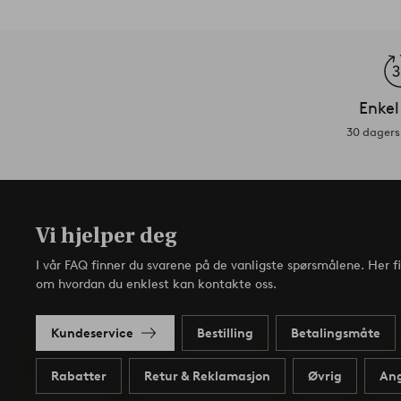
Enkel
30 dagers 
Vi hjelper deg
I vår FAQ finner du svarene på de vanligste spørsmålene. Her f
om hvordan du enklest kan kontakte oss.
Kundeservice
Bestilling
Betalingsmåte
Rabatter
Retur & Reklamasjon
Øvrig
Ang