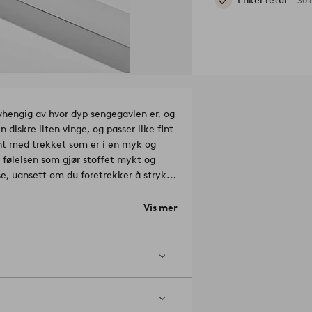
Enkel retur -
30 
avhengig av hvor dyp sengegavlen er, og
 diskre liten vinge, og passer like fint
resht med trekket som er i en myk og
få følelsen som gjør stoffet mykt og
se, uansett om du foretrekker å stryke
engegavltrekk, for å nøytralisere
lteffekter. Peg er perfekt hvis du
Vis mer
vl.
Linet i trekket Lou er
Veiledning,
g 145 cm høy. Trekket er 105x150 cm.
og 145 cm høy. Trekket er 135x150 cm.
og 145 cm høy. Trekket er 155x150 cm.
og 145 cm høy. Trekket er 175x150 cm.