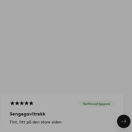
Verifierad kjøpere
Sengegavltrekk
Fint, litt på den store siden
Nes
pro