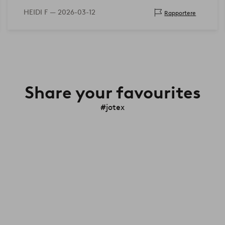
HEIDI F —
2026-03-12
Rapportere
Share your favourites
#jotex