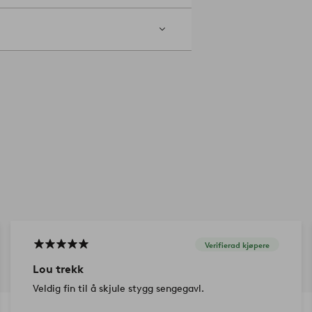
og 145 cm høy. Trekket er 195x150
38566-05
Verifierad kjøpere
Lou trekk
Veldig fin til å skjule stygg sengegavl.