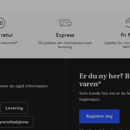
 retur
Express
Fri 
returrett*
Få pakken din med ekstra rask
Gjelder for n
levering
649
Er du ny her? R
varen*
inner du også informasjon
Som kunde hos oss er du f
inspirasjon.
Levering
Registrer deg
rerettsskjema