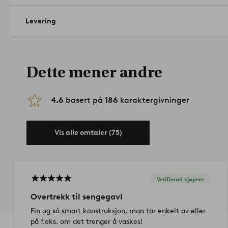
180 cm passer sengegavl som er maks 185 cm bred, 10 cm dyp 
cm.
- 100% lin
Levering
- Maskinvask 40°
- Høyde 150 cm, velg bredde ved bestilling
Artikelnummer: 16
Dette mener andre
4.6
basert på
186
karaktergivninger
Vis alle omtaler (75)
Verifierad kjøpere
Overtrekk til sengegavl
Fin og så smart konstruksjon, man tar enkelt av eller
på f.eks. om det trenger å vaskes!