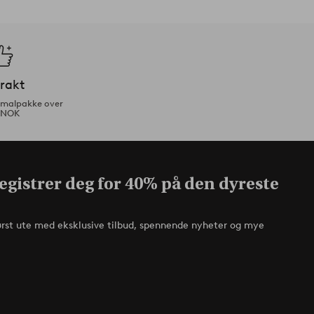
frakt
ormalpakke over
 NOK
egistrer deg for 40% på den dyreste
ørst ute med eksklusive tilbud, spennende nyheter og mye