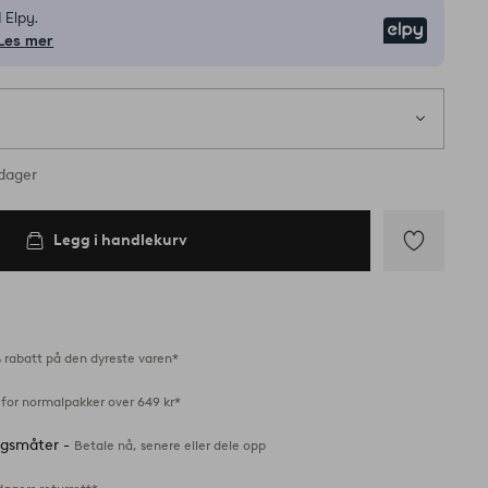
 Elpy.
Elpy
Les mer
på lager
rdager
Legg i handlekurv
Legg
til
favoritter
 rabatt på den dyreste varen*
 for normalpakker over 649 kr*
ingsmåter -
Betale nå, senere eller dele opp