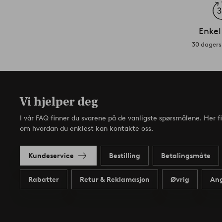
Enkel
30 dagers 
Vi hjelper deg
I vår FAQ finner du svarene på de vanligste spørsmålene. Her f
om hvordan du enklest kan kontakte oss.
Kundeservice
Bestilling
Betalingsmåte
Rabatter
Retur & Reklamasjon
Øvrig
Ang