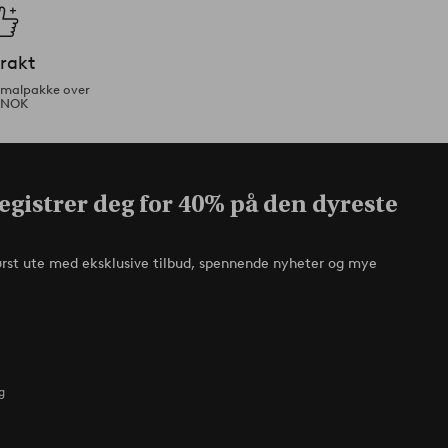
frakt
ormalpakke over
 NOK
egistrer deg for 40% på den dyreste
ørst ute med eksklusive tilbud, spennende nyheter og mye
g