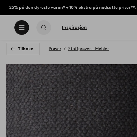
25% på den dyreste varen* + 10% ekstra på nedsatte priser**.
Inspirasjon
Tilbake
Prøver
Stoffprøver - Møbler