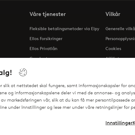
Våre tjenester
Vilkår
Fleksible betalingsmetoder via Elpy
Generelle vilkå
Ellos Forsikringer
Personopplysni
Ellos Privatlån
Cookies
Gavekort
Affiliate
ng
alg!
 slik at nettstedet skal fungere, samt informasjonskapsler for ana
gene og informasjonskapslene deler vi med de annonse- og analyse
 av markedsføringen vår, slik at du kan få mer persontilpassede an
ine under Innstillinger og lese mer under våre retningslinjer for 
Innstillinger
Instagram
Facebo
Norge - Velg land