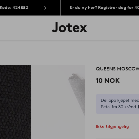
 Kode: 424882
Er du ny her? Registrer deg for 
Jotex’
logo
–
gå
til
forsiden
QUEENS MOSCOW C
10 NOK
Del opp kjøpet med
Betal fra 30 kr/md.
Ikke tilgjengelig