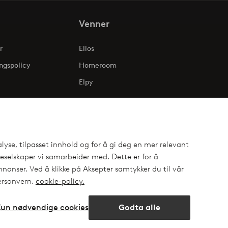
Venner
r
Ellos
ngspolicy
Homeroom
Elpy
lyse, tilpasset innhold og for å gi deg en mer relevant
selskaper vi samarbeider med. Dette er for å
nonser. Ved å klikke på Aksepter samtykker du til vår
personvern.
cookie-policy.
Kun nødvendige cookies
Godta alle
ok
Åpne
chat-