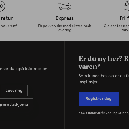
 retur
Express
Fri 
returrett*
Få pakken din med ekstra rask
Gjelder for n
levering
649
Er du ny her? R
varen*
inner du også informasjon
Som kunde hos oss er du f
inspirasjon.
Levering
Registrer deg
rerettsskjema
* Se tilbudsvilkår ved registrerin