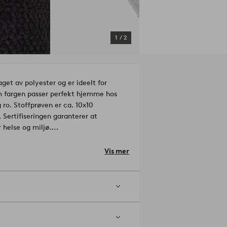
1
/
2
t av polyester og er ideelt for
om fargen passer perfekt hjemme hos
 ro. Stoffprøven er ca. 10x10
Sertifiseringen garanterer at
 helse og miljø.
46 TESTEX
Materiale: 100% Polyester.
Vis mer