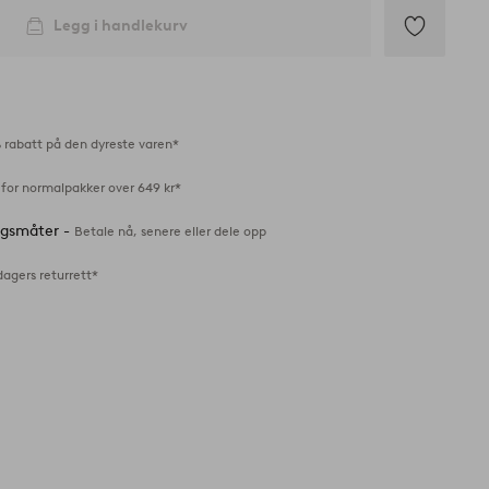
Legg i handlekurv
Legg
til
favoritter
 rabatt på den dyreste varen*
 for normalpakker over 649 kr*
ingsmåter -
Betale nå, senere eller dele opp
dagers returrett*