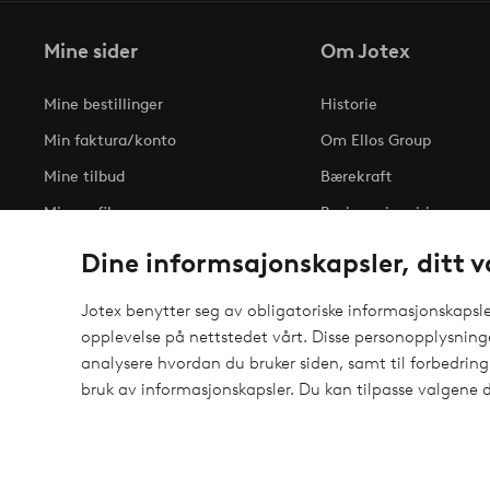
Mine sider
Om Jotex
Mine bestillinger
Historie
Min faktura/konto
Om Ellos Group
Mine tilbud
Bærekraft
Min profil
Business inquiries
Tilgjengelighetserklæri
Dine informsajonskapsler, ditt v
Jotex benytter seg av obligatoriske informasjonskapsler
opplevelse på nettstedet vårt. Disse personopplysnin
Sikre betalinger - Betal direkte eller del opp
analysere hvordan du bruker siden, samt til forbedring
elpy
Vil du vite mer om
våre betalingsalternativer
?
bruk av informasjonskapsler. Du kan tilpasse valgene d