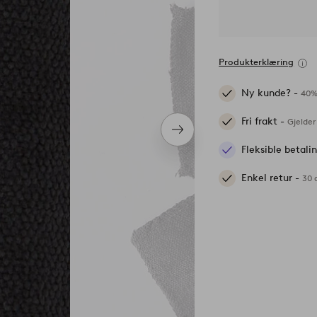
Produkterklæring
Ny kunde? -
40%
Fri frakt -
Gjelder
Neste
produkt
Fleksible betal
Enkel retur -
30 