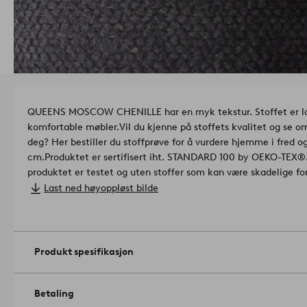
QUEENS MOSCOW CHENILLE har en myk tekstur. Stoffet er lage
komfortable møbler.
Vil du kjenne på stoffets kvalitet og se 
deg? Her bestiller du stoffprøve for å vurdere hjemme i fred og
cm.
Produktet er sertifisert iht. STANDARD 100 by OEKO-TEX®. 
produktet er testet og uten stoffer som kan være skadelige for
Lisensnummer & testinstitutt: Aquinos OEKO-Tex SH015 1836
Last ned høyoppløst bilde
Lysekthet: 5/5.
Nuppedannelse: 4-5/5.
Gramvekt: 300 g/m².
Slitestyrke: 20000 martindale.
Artikelnummer: 1930172-03-0
Produkt spesifikasjon
Betaling