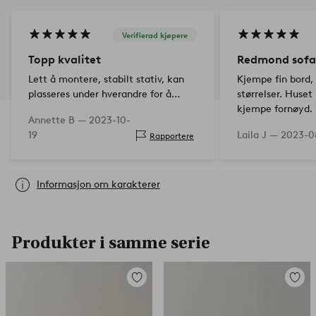
Verifierad kjøpere
Topp kvalitet
Redmond sofa
Lett å montere, stabilt stativ, kan
Kjempe fin bord,
plasseres under hverandre for å
størrelser. Huset 
spare plass, veldig fint!
kjempe fornøyd.
Annette B —
2023-10-
19
Laila J —
2023-0
Rapportere
Informasjon om karakterer
Produkter i samme serie
Legg
Legg
til
til
favoritter
favorit