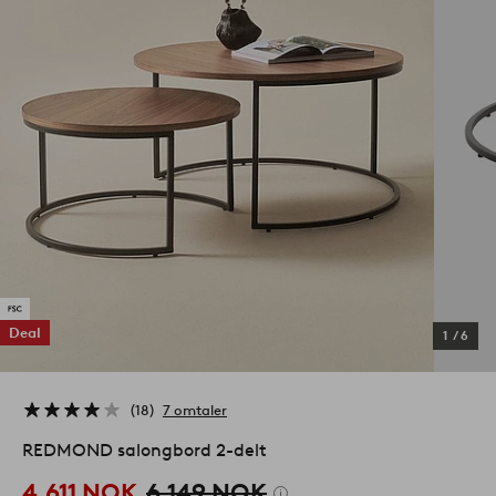
Deal
1
/
6
18
7 omtaler
REDMOND salongbord 2-delt
4,611 NOK
6,149 NOK