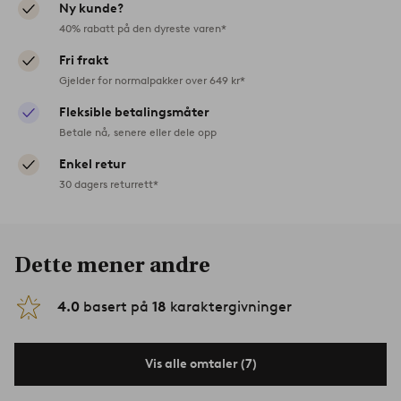
Ny kunde?
40% rabatt på den dyreste varen*
Fri frakt
Gjelder for normalpakker over 649 kr*
Fleksible betalingsmåter
Betale nå, senere eller dele opp
Enkel retur
30 dagers returrett*
Dette mener andre
4.0
basert på
18
karaktergivninger
Vis alle omtaler (7)