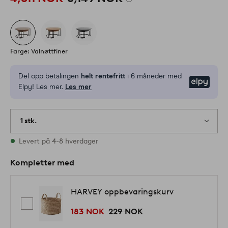
Farge: Valnøttfiner
Del opp betalingen
helt rentefritt
i 6 måneder med
Elpy
Elpy! Les mer.
Les mer
1 stk.
På lager
Levert på 4-8 hverdager
Kompletter med
HARVEY oppbevaringskurv
183 NOK
229 NOK