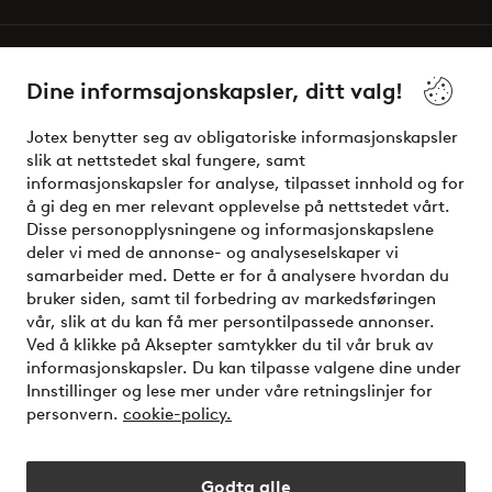
Våre tjenester
Dine informsajonskapsler, ditt valg!
Vilkår
Jotex benytter seg av obligatoriske informasjonskapsler
slik at nettstedet skal fungere, samt
Venner
informasjonskapsler for analyse, tilpasset innhold og for
å gi deg en mer relevant opplevelse på nettstedet vårt.
Disse personopplysningene og informasjonskapslene
deler vi med de annonse- og analyseselskaper vi
Sikre betalinger - Betal direkte eller del opp
samarbeider med. Dette er for å analysere hvordan du
bruker siden, samt til forbedring av markedsføringen
Vil du vite mer om
våre betalingsalternativer
?
vår, slik at du kan få mer persontilpassede annonser.
elpy
Ved å klikke på Aksepter samtykker du til vår bruk av
informasjonskapsler. Du kan tilpasse valgene dine under
Innstillinger og lese mer under våre retningslinjer for
personvern.
cookie-policy.
Norge - Velg land
Godta alle