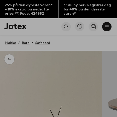
25% på den dyreste varen*
Er du ny her? Registrer deg
+ 10% ekstra på nedsatte
for 40% på den dyreste
priser**. Kode: 424882
varen*
Jotex’
Gå
Gå
logo
til
til
–
favorittmerkede
handlekurv
gå
produkter
Møbler
Bord
Sofabord
til
forsiden
Tilbake