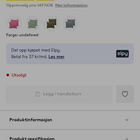
Opprinnelig pris
149 NOK
Mer informasjon
Farge: undefined
Del opp kjøpet med Elpy.
Elpy
Betal fra 37 kr/md.
Les mer
Utsolgt
Legg i handlekurv
Legg
til
favoritter
Produktinformasjon
Produkt spesifikasjon