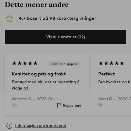
Dette mener andre
4.7
basert på
98
karaktergivninger
Vis alle omtaler (22)
Verifierad kjøpere
Kvalitet og pris og frakt
Perfekt
Fornøyd med alt, det er ingenting å
Bra kvalitet og f
klage på
Morteza S —
2026-06-
Anna G —
2026-
06
01
Rapportere
Informasjon om karakterer