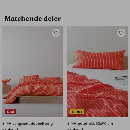
Matchende deler
Legg
Legg
til
til
favoritter
favorit
Deal
Outlet
SIMA
sengesett dobbeltseng
SIMA
putetrekk 50x90 cm
økologisk
økologisk