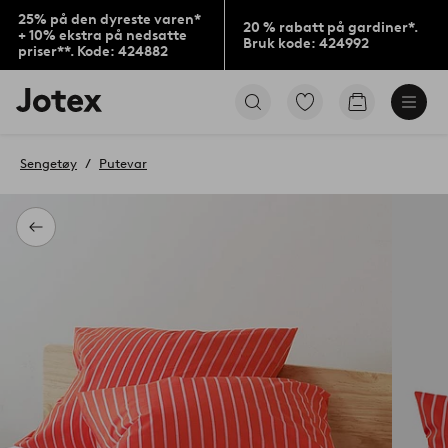
25% på den dyreste varen*
20 % rabatt på gardiner*.
+ 10% ekstra på nedsatte
Bruk kode: 424992
priser**. Kode: 424882
Jotex’
Gå
Gå
logo
til
til
–
favorittmerkede
handlekurv
gå
produkter
Sengetøy
Putevar
til
forsiden
Tilbake