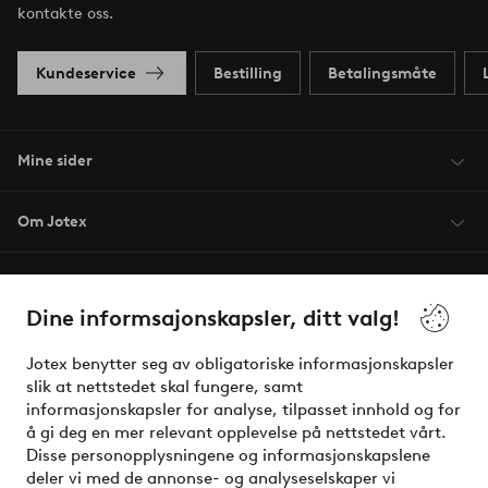
kontakte oss.
Kundeservice
Bestilling
Betalingsmåte
Mine sider
Om Jotex
Våre tjenester
Dine informsajonskapsler, ditt valg!
Vilkår
Jotex benytter seg av obligatoriske informasjonskapsler
slik at nettstedet skal fungere, samt
Venner
informasjonskapsler for analyse, tilpasset innhold og for
å gi deg en mer relevant opplevelse på nettstedet vårt.
Disse personopplysningene og informasjonskapslene
deler vi med de annonse- og analyseselskaper vi