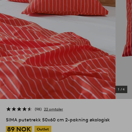
1
/
4
98
22 omtaler
SIMA putetrekk 50x60 cm 2-pakning økologisk
89 NOK
Outlet