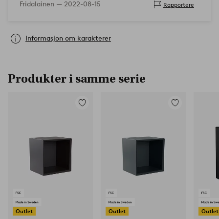
Fridalainen —
2022-08-15
Rapportere
annet tilbehør.
Informasjon om karakterer
Produkter i samme serie
Legg
Legg
til
til
favoritter
favoritter
Outlet
Outlet
Outlet