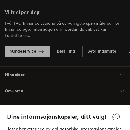
Vi hjelper deg
I vår FAQ finner du svarene på de vanligste spørsmålene. Her
finner du også informasjon om hvordan du enklest kan
kontakte oss.
Kundeservice
Bestilling
Betalingsmåte
Mine sider
Om Jotex
Våre tjenester
Dine informsajonskapsler, ditt valg!
Vilkår
Jotex benytter seg av obligatoriske informasjonskapsler