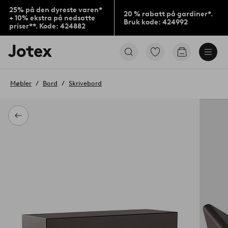
25% på den dyreste varen*
20 % rabatt på gardiner*.
+ 10% ekstra på nedsatte
Bruk kode: 424992
priser**. Kode: 424882
Jotex’
Gå
Gå
logo
til
til
–
favorittmerkede
handlekurv
gå
produkter
Møbler
Bord
Skrivebord
til
forsiden
Tilbake