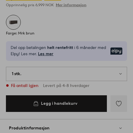
Opprinnelig pris
6,999 NOK
Mer informasjon
Farge: Mrk brun
Del opp betalingen
helt rentefritt
i 6 måneder med
Elpy
Elpy! Les mer.
Les mer
1 stk.
Få antall igjen
Levert på 4-8 hverdager
Legg i handlekurv
Legg
til
favoritter
Produktinformasjon