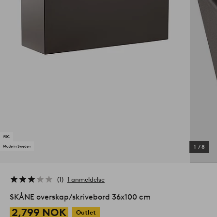
1
/
8
1
1 anmeldelse
SKÅNE overskap/skrivebord 36x100 cm
2,799 NOK
Outlet