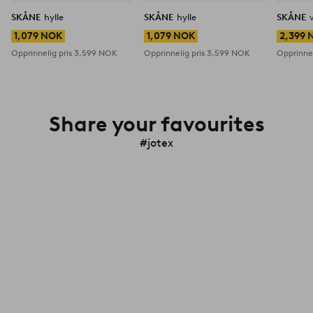
SKÅNE
hylle
SKÅNE
hylle
SKÅNE
1,079 NOK
1,079 NOK
2,399 
Opprinnelig pris
3,599 NOK
Opprinnelig pris
3,599 NOK
Opprinnel
Share your favourites
#jotex