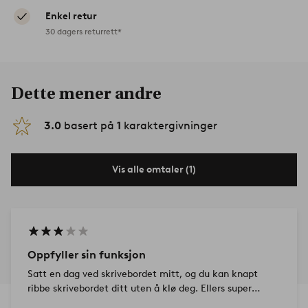
Enkel retur
30 dagers returrett*
Dette mener andre
3.0
basert på
1
karaktergivninger
Vis alle omtaler (1)
Oppfyller sin funksjon
Satt en dag ved skrivebordet mitt, og du kan knapt
ribbe skrivebordet ditt uten å klø deg. Ellers super
ryddig og praktisk som du kan lukke i skjermen og