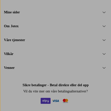
Mine sider
Om Jotex
Våre tjenester
Vilkår
Venner
Sikre betalinger - Betal direkte eller del opp
Vil du vite mer om
våre betalingsalternativer
?
elpy
visa
mastercard