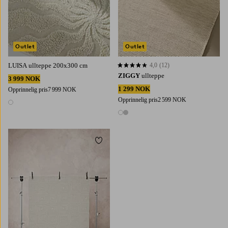
Outlet
Outlet
LUISA ullteppe 200x300 cm
4,0
(12)
4,0 basert på 12 karaktergivninger
ZIGGY
ullteppe
3 999 NOK
1 299 NOK
Opprinnelig pris
7 999 NOK
Opprinnelig pris
2 599 NOK
1 farge
2 farger
Legg til favoritter
160X230
200X300