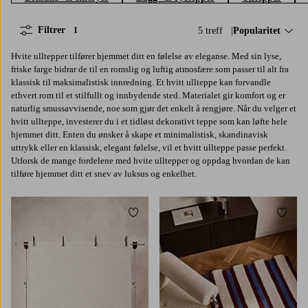
Filtrer
5 treff
Sorter på:
Popularitet
1
Hvite ulltepper tilfører hjemmet ditt en følelse av eleganse. Med sin lyse,
friske farge bidrar de til en romslig og luftig atmosfære som passer til alt fra
klassisk til maksimalistisk innredning. Et hvitt ullteppe kan forvandle
ethvert rom til et stilfullt og innbydende sted. Materialet gir komfort og er
naturlig smussavvisende, noe som gjør det enkelt å rengjøre. Når du velger et
hvitt ullteppe, investerer du i et tidløst dekorativt teppe som kan løfte hele
hjemmet ditt. Enten du ønsker å skape et minimalistisk, skandinavisk
uttrykk eller en klassisk, elegant følelse, vil et hvitt ullteppe passe perfekt.
Utforsk de mange fordelene med hvite ulltepper og oppdag hvordan de kan
tilføre hjemmet ditt et snev av luksus og enkelhet.
Legg til favoritter
Legg t
160X230
200X300