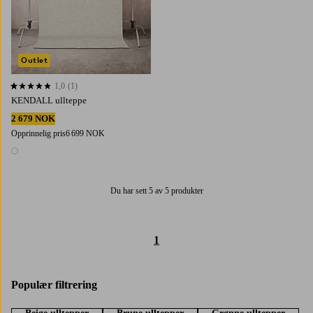
Outlet
1,0
(1)
1,0 basert på 1 karaktergivninger
KENDALL ullteppe
2 679 NOK
Opprinnelig pris
6 699 NOK
1 farge
Du har sett 5 av 5 produkter
1
Populær filtrering