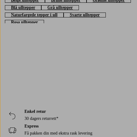
Beige ulltepper
Brune ulltepper
Grønne ulltepper
Blå ulltepper
Grå ulltepper
Naturfargede tepper i ull
Svarte ulltepper
Rosa ulltepper
Trustpilot
Enkel retur
30 dagers returrett*
Express
Få pakken din med ekstra rask levering