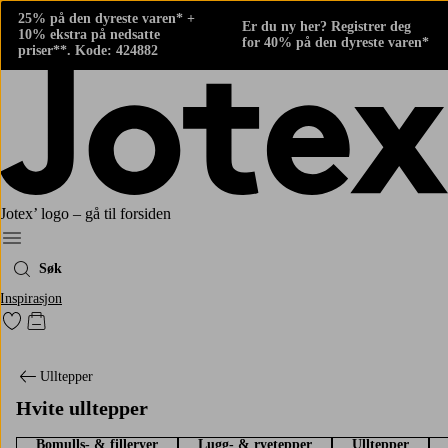
25% på den dyreste varen* +
Er du ny her? Registrer deg
10% ekstra på nedsatte
for 40% på den dyreste varen*
priser**. Kode: 424882
Jotex’ logo – gå til forsiden
Meny
Søk
Inspirasjon
Gå til favorittmerkede produkter
Gå til handlekurven
Ulltepper
Hvite ulltepper
Bomulls- & filleryer
Lugg- & ryetepper
Ulltepper