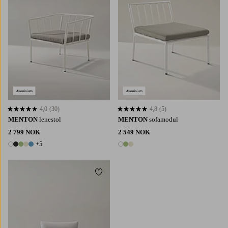
4,0
(30)
4,8
(5)
4,0 basert på 30 karaktergivninger
4,8 basert på 5 karaktergivninger
MENTON
lenestol
MENTON
sofamodul
2 799 NOK
2 549 NOK
+5
10 farger
3 farger
Legg til favoritter