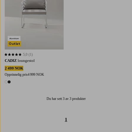
Outlet
5,0
(1)
5,0 basert på 1 karaktergivninger
CADIZ
loungestol
2 499 NOK
Opprinnelig pris
4 999 NOK
2 farger
Du har sett 3 av 3 produkter
1