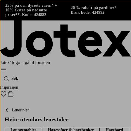
25% på den dyreste varen* +
20 % rabatt på gardiner*.
10% ekstra på nedsatte
Bruk kode: 424992
priser**. Kode: 424882
Jotex’ logo – gå til forsiden
Meny
Søk
Inspirasjon
Gå til favorittmerkede produkter
Gå til handlekurven
Lenestoler
Hvite utendørs lenestoler
Loungemøbler
Hagesofaer & hagebenker
Hagebord