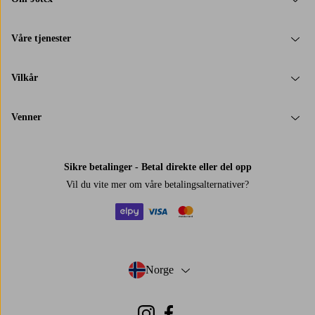
Våre tjenester
Vilkår
Venner
Sikre betalinger - Betal direkte eller del opp
Vil du vite mer om
våre betalingsalternativer
?
elpy
visa
mastercard
Norge
- Velg land