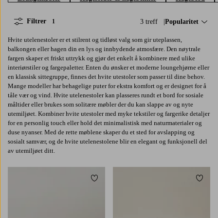
Filtrer
3 treff
Sorter på:
Popularitet
1
Hvite utelenestoler er et stilrent og tidløst valg som gir uteplassen,
balkongen eller hagen din en lys og innbydende atmosfære. Den nøytrale
fargen skaper et friskt uttrykk og gjør det enkelt å kombinere med ulike
interiørstiler og fargepaletter. Enten du ønsker et moderne loungehjørne eller
en klassisk sittegruppe, finnes det hvite utestoler som passer til dine behov.
Mange modeller har behagelige puter for ekstra komfort og er designet for å
tåle vær og vind. Hvite utelenestoler kan plasseres rundt et bord for sosiale
måltider eller brukes som solitære møbler der du kan slappe av og nyte
utemiljøet. Kombiner hvite utestoler med myke tekstiler og fargerike detaljer
for en personlig touch eller hold det minimalistisk med naturmaterialer og
duse nyanser. Med de rette møblene skaper du et sted for avslapping og
sosialt samvær, og de hvite utelenestolene blir en elegant og funksjonell del
av utemiljøet ditt.
Legg til favoritter
Legg t