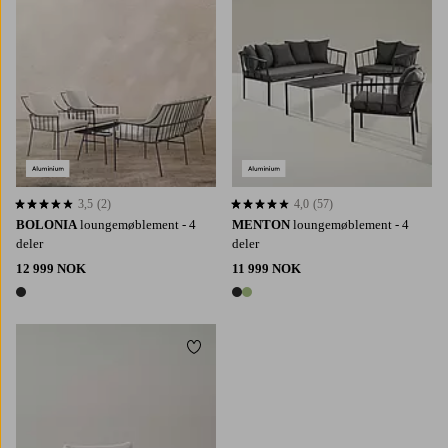
3,5
(2)
4,0
(57)
3,5 basert på 2 karaktergivninger
4,0 basert på 57 karaktergivninger
BOLONIA
loungemøblement - 4
MENTON
loungemøblement - 4
deler
deler
12 999 NOK
11 999 NOK
1 farge
2 farger
Legg til favoritter