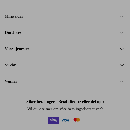
Mine sider
Om Jotex
Våre tjenester
Vilkår
Venner
Sikre betalinger - Betal direkte eller del opp
Vil du vite mer om
våre betalingsalternativer
?
elpy
visa
mastercard