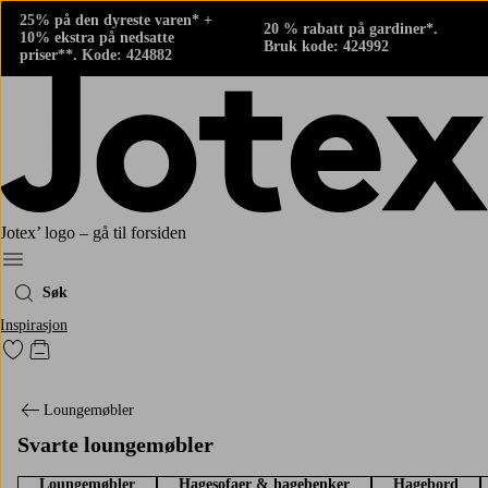
25% på den dyreste varen* +
20 % rabatt på gardiner*.
10% ekstra på nedsatte
Bruk kode: 424992
priser**. Kode: 424882
Jotex’ logo – gå til forsiden
Meny
Søk
Inspirasjon
Gå til favorittmerkede produkter
Gå til handlekurven
Loungemøbler
Svarte loungemøbler
Loungemøbler
Hagesofaer & hagebenker
Hagebord