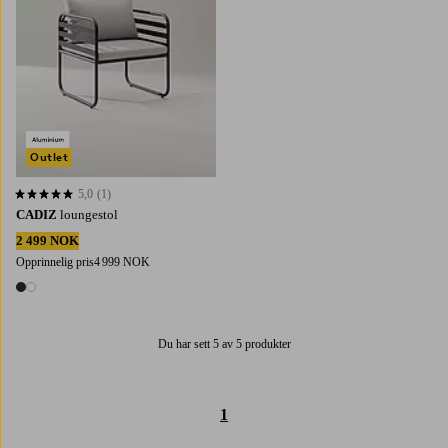
Outlet
5,0
(1)
5,0 basert på 1 karaktergivninger
CADIZ
loungestol
2 499 NOK
Opprinnelig pris
4 999 NOK
2 farger
Du har sett 5 av 5 produkter
1