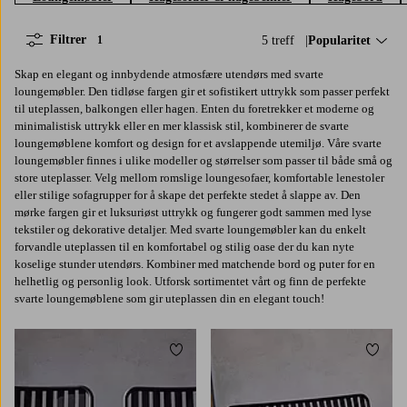
Filtrer
5 treff
Sorter på:
Popularitet
1
Skap en elegant og innbydende atmosfære utendørs med svarte
loungemøbler. Den tidløse fargen gir et sofistikert uttrykk som passer perfekt
til uteplassen, balkongen eller hagen. Enten du foretrekker et moderne og
minimalistisk uttrykk eller en mer klassisk stil, kombinerer de svarte
loungemøblene komfort og design for et avslappende utemiljø. Våre svarte
loungemøbler finnes i ulike modeller og størrelser som passer til både små og
store uteplasser. Velg mellom romslige loungesofaer, komfortable lenestoler
eller stilige sofagrupper for å skape det perfekte stedet å slappe av. Den
mørke fargen gir et luksuriøst uttrykk og fungerer godt sammen med lyse
tekstiler og dekorative detaljer. Med svarte loungemøbler kan du enkelt
forvandle uteplassen til en komfortabel og stilig oase der du kan nyte
koselige stunder utendørs. Kombiner med matchende bord og puter for en
helhetlig og personlig look. Utforsk sortimentet vårt og finn de perfekte
svarte loungemøblene som gir uteplassen din en elegant touch!
Legg til favoritter
Legg t