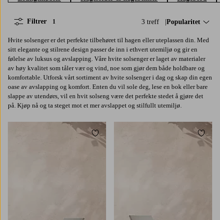
Filtrer
3 treff
Sorter på:
Popularitet
1
Hvite solsenger er det perfekte tilbehøret til hagen eller uteplassen din. Med
sitt elegante og stilrene design passer de inn i ethvert utemiljø og gir en
følelse av luksus og avslapping. Våre hvite solsenger er laget av materialer
av høy kvalitet som tåler vær og vind, noe som gjør dem både holdbare og
komfortable. Utforsk vårt sortiment av hvite solsenger i dag og skap din egen
oase av avslapping og komfort. Enten du vil sole deg, lese en bok eller bare
slappe av utendørs, vil en hvit solseng være det perfekte stedet å gjøre det
på. Kjøp nå og ta steget mot et mer avslappet og stilfullt utemiljø.
Legg til favoritter
Legg t