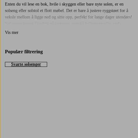
Enten du vil lese en bok, hvile i skyggen eller bare nyte solen, er en
solseng eller solstol et flott møbel. Det er bare å justere ryggstøet for å
veksle mellom å ligge ned og sitte opp, perfekt for lange dager utendørs!
Solsenger passer like fint på terrassen som på balkongen eller ved
bassenget. Hos oss finner du flere modeller slik at du kan velge det som
Vis mer
passer din uteplass best, og slik at du kan skape et sted hvor du virkelig
kan slappe av og ta det rolig.
Populær filtrering
Skap ditt eget sommerhjørne
Sett en solseng i ly og kompletter med myke
puter
, et lite
bord
for noe
Svarte solsenger
kaldt å drikke og kanskje et
pledd
til kvelden. Kanskje vil du plassere to
solstoler inntil hverandre for en liten gruppe. Det er ikke mye som skal
til for å få til feriefølelsen hjemme. Men solsenger er ikke bare til
høysommeren. Om våren og tidlig høst kan du bruke dem med et pledd
Trustpilot
eller en pute for å nyte de siste solstrålene. Det er noe spesielt ved å sitte
ute når luften begynner å bli sval, men solen fortsatt varmer.