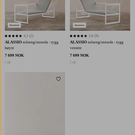
4,5
(2)
3,8
(9)
4,5 basert på 2 karaktergivninger
3,8 basert på 9 karaktergivninger
ALASSIO
solseng/utesofa - rygg
ALASSIO
solseng/utesofa - rygg
høyre
venstre
7 699 NOK
7 699 NOK
2 farger
2 farger
Legg til favoritter