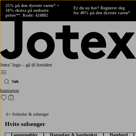
25% på den dyreste varen* +
Er du ny her? Registrer deg
10% ekstra på nedsatte
for 40% på den dyreste varen*
priser**. Kode: 424882
Jotex’ logo – gå til forsiden
Meny
Søk
Inspirasjon
Gå til favorittmerkede produkter
Gå til handlekurven
Solstoler & solsenger
Hvite solsenger
Loungemøbler
Hagesofaer & hagebenker
Hagebord