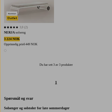
Outlet
3,0
(2)
3,0 basert på 2 karaktergivninger
NERJA
solseng
3 224 NOK
Opprinnelig pris
6 449 NOK
1 farge
Du har sett 3 av 3 produkter
1
Spørsmål og svar
Solsenger og solstoler for late sommerdager