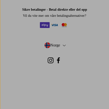
Sikre betalinger - Betal direkte eller del opp
Vil du vite mer om
våre betalingsalternativer
?
elpy
visa
mastercard
Norge
- Velg land
Instagram
Facebook