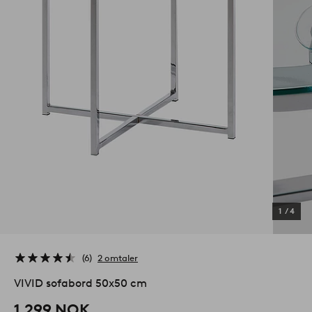
1
/
4
6
2 omtaler
VIVID sofabord 50x50 cm
1,299 NOK