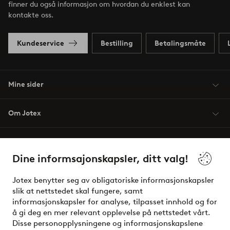
finner du også informasjon om hvordan du enklest kan
kontakte oss.
Kundeservice
Bestilling
Betalingsmåte
Mine sider
Om Jotex
Våre tjenester
Dine informsajonskapsler, ditt valg!
Vilkår
Jotex benytter seg av obligatoriske informasjonskapsler
slik at nettstedet skal fungere, samt
Venner
informasjonskapsler for analyse, tilpasset innhold og for
å gi deg en mer relevant opplevelse på nettstedet vårt.
Disse personopplysningene og informasjonskapslene