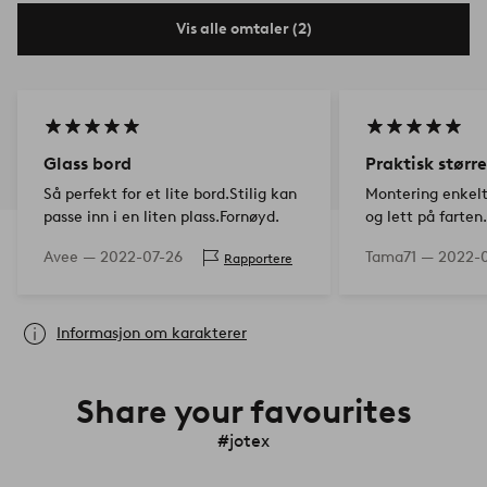
Vis alle omtaler (2)
Glass bord
Praktisk større
Så perfekt for et lite bord.Stilig kan
Montering enkelt
passe inn i en liten plass.Fornøyd.
og lett på farten
lett, så holder d
Avee —
2022-07-26
Tama71 —
2022-0
Rapportere
Informasjon om karakterer
Share your favourites
#jotex