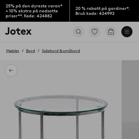
25% på den dyreste varen*
20 % rabatt på gardiner*.
+ 10% ekstra på nedsatte
Bruk kode: 424992
priser**. Kode: 424882
Jotex’
Gå
Gå
logo
til
til
–
favorittmerkede
handlekurv
gå
produkter
Møbler
Bord
Sidebord & småbord
til
forsiden
Tilbake