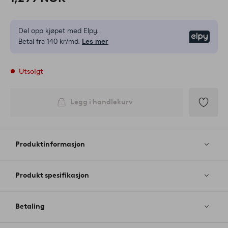
Del opp kjøpet med Elpy.
Elpy
Betal fra 140 kr/md.
Les mer
Utsolgt
Legg i handlekurv
Legg
til
favoritter
Produktinformasjon
Produkt spesifikasjon
Betaling