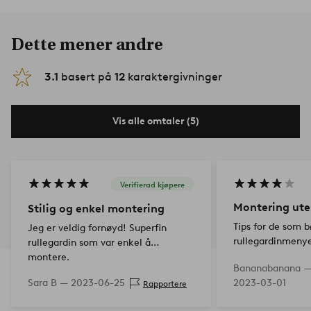
Dette mener andre
3.1
basert på
12
karaktergivninger
Vis alle omtaler (5)
Verifierad kjøpere
Montering ute
Stilig og enkel montering
Tips for de som 
Jeg er veldig fornøyd! Superfin
rullegardinmeny
rullegardin som var enkel å
vinduet, sørg for 
montere.
Bananabanana 
større enn vindue
Sara B —
2023-06-25
2023-03-01
Rapportere
jeg ikke, og nå e
veldanseslip mel