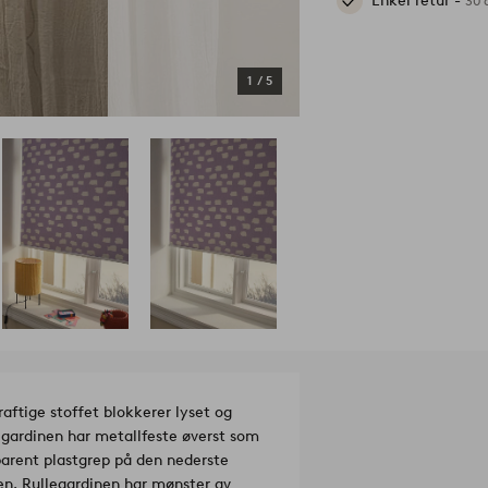
Enkel retur -
30 
1
/
5
ftige stoffet blokkerer lyset og
ardinen har metallfeste øverst som
sparent plastgrep på den nederste
nen. Rullegardinen har mønster av