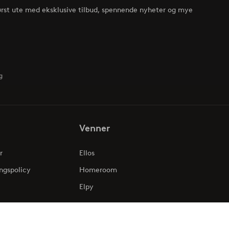
ørst ute med eksklusive tilbud, spennende nyheter og mye
g
Venner
r
Ellos
ngspolicy
Homeroom
Elpy