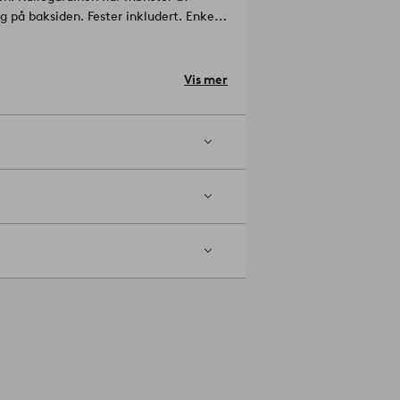
 på baksiden. Fester inkludert. Enkel
lyester.
este. Velg bredde ved bestilling.
05216-02
Vis mer