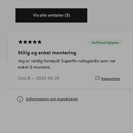
Vis alle omtaler (5)
Verifierad kjøpere
Stilig og enkel montering
Jeg er veldig fornøyd! Superfin rullegardin som var
enkel å montere.
Sara B —
2023-06-25
Rapportere
Informasjon om karakterer