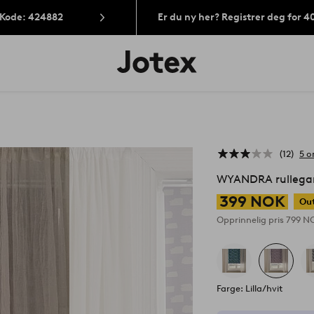
 Kode: 424882
Er du ny her? Registrer deg for 
Jotex’
logo
–
gå
til
forsiden
12
5 o
WYANDRA rullegar
399 NOK
Out
Opprinnelig pris
799 N
Farge: Lilla/hvit