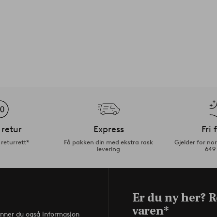
 retur
Express
Fri 
returrett*
Få pakken din med ekstra rask
Gjelder for n
levering
649
Er du ny her? R
varen*
inner du også informasjon