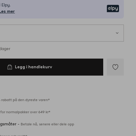
 Elpy.
Elpy
Les mer
 på lager
rdager
Legg i handlekurv
Legg
til
favoritter
 rabatt på den dyreste varen*
 for normalpakker over 649 kr*
ingsmåter -
Betale nå, senere eller dele opp