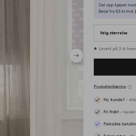
Del opp kjøpet med
Betal fra 63 kr/md.
Velg størrelse
4 størrelser finnes
Levert på 2-6 hve
Neste
produkt
Produkterklæring
Ny kunde? -
40%
Fri frakt -
Gjelder
Fleksible betal