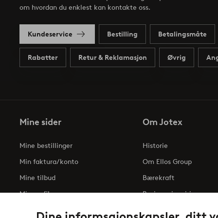
om hvordan du enklest kan kontakte oss.
Kundeservice
Bestilling
Betalingsmåte
Rabatter
Retur & Reklamasjon
Øvrig
Ang
Mine sider
Om Jotex
Mine bestillinger
Historie
Min faktura/konto
Om Ellos Group
Mine tilbud
Bærekraft
Min profil
Business inquiries
Tilgjengelighetserklæri
Dine informsajonskapsler, ditt v