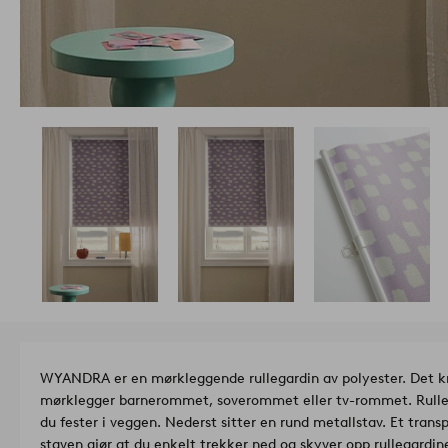
WYANDRA er en mørkleggende rullegardin av polyester. Det kra
mørklegger barnerommet, soverommet eller tv-rommet. Rulleg
du fester i veggen. Nederst sitter en rund metallstav. Et tran
staven gjør at du enkelt trekker ned og skyver opp rullegardi