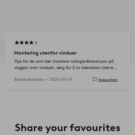
Montering utenfor vinduer
Tips for de som bør montere rullegardinmenyen på
veggen over vinduet, sørg for å ta størrelsen større
enn vinduet ditt. Det gjorde jeg ikke, og nå er det en
Bananabanana —
2023-03-01
Rapportere
veldanseslip mello…
Share your favourites