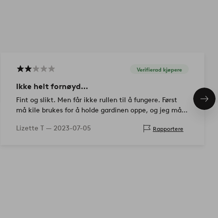
Verifierad kjøpere
Ikke helt fornøyd...
Fint og slikt. Men får ikke rullen til å fungere. Først
Nes
pro
må kile brukes for å holde gardinen oppe, og jeg må
rulle den opp manuelt hver morgen. Mangler ting?
Lizette T —
2023-07-05
Rapportere