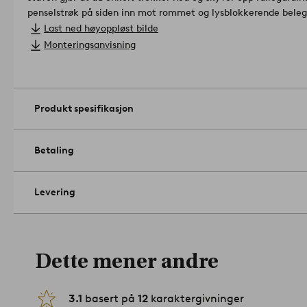
penselstrøk på siden inn mot rommet og lysblokkerende belegg
å montere. Monteringsanvisning medfølger.
Materiale: 100% po
Last ned høyoppløst bilde
Størrelse: Maks høyde 165 cm. Bredden gjelder gardinen inkl. f
Monteringsanvisning
Vedlikeholdsråd: Tørkes med en fuktig klut.
Artikelnummer: 17
Produkt spesifikasjon
Betaling
Levering
Dette mener andre
3.1
basert på
12
karaktergivninger