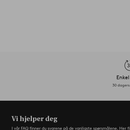
Enkel
30 dagers 
Vi hjelper deg
I vår FAQ finner du svarene på de vanligste spørsmålene. Her f