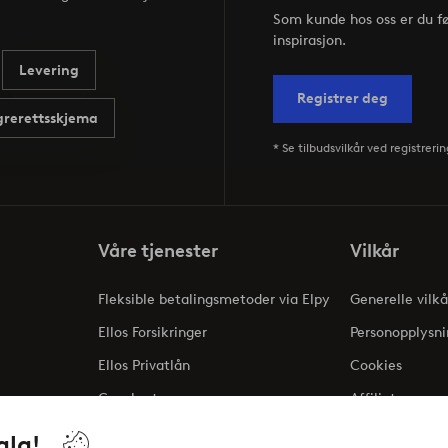
Som kunde hos oss er du f
inspirasjon.
Levering
Registrer deg
rerettsskjema
* Se tilbudsvilkår ved registrerin
Våre tjenester
Vilkår
Fleksible betalingsmetoder via Elpy
Generelle vilkå
Ellos Forsikringer
Personopplysni
Ellos Privatlån
Cookies
Gavekort
Affiliate
ng
alg!