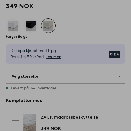
349 NOK
Farge: Beige
Del opp kjøpet med Elpy.
Elpy
Betal fra 59 kr/md.
Les mer
Velg størrelse
Alle størrelser finnes på lager
Levert på 2-6 hverdager
Kompletter med
ZACK madrassbeskyttelse
349 NOK