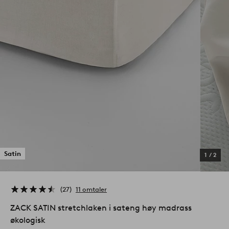
Satin
1
/
2
27
11 omtaler
ZACK SATIN stretchlaken i sateng høy madrass
økologisk