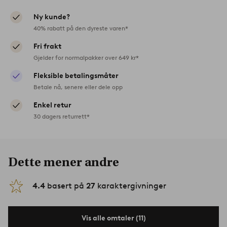
Ny kunde?
40% rabatt på den dyreste varen*
Fri frakt
Gjelder for normalpakker over 649 kr*
Fleksible betalingsmåter
Betale nå, senere eller dele opp
Enkel retur
30 dagers returrett*
Dette mener andre
4.4
basert på
27
karaktergivninger
Vis alle omtaler (11)