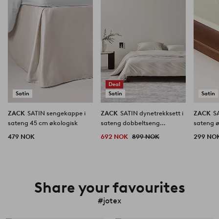
favoritter
favoritter
Deal
Satin
Satin
Satin
ZACK
SATIN sengekappe i
ZACK
SATIN dynetrekksett i
ZACK
SATIN
sateng 45 cm økologisk
sateng dobbeltseng
sateng ø
økologisk
479 NOK
692 NOK
899 NOK
299 NO
Share your favourites
#jotex