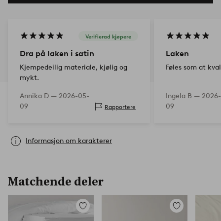
Verifierad kjøpere
Dra på laken i satin
Laken
Kjempedeilig materiale, kjølig og
Føles som at kval
mykt.
Annika D —
2026-05-
Ingela B —
2026-
09
09
Rapportere
Informasjon om karakterer
Matchende deler
Legg
Legg
til
til