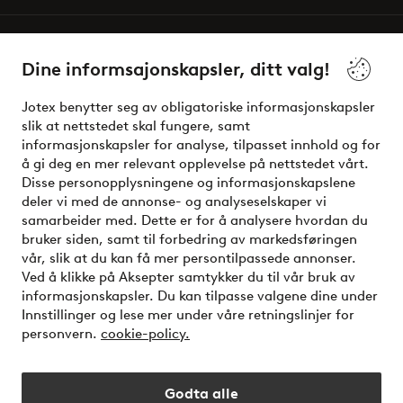
Våre tjenester
Dine informsajonskapsler, ditt valg!
Vilkår
Jotex benytter seg av obligatoriske informasjonskapsler
slik at nettstedet skal fungere, samt
Venner
informasjonskapsler for analyse, tilpasset innhold og for
å gi deg en mer relevant opplevelse på nettstedet vårt.
Disse personopplysningene og informasjonskapslene
deler vi med de annonse- og analyseselskaper vi
Sikre betalinger - Betal direkte eller del opp
samarbeider med. Dette er for å analysere hvordan du
bruker siden, samt til forbedring av markedsføringen
Vil du vite mer om
våre betalingsalternativer
?
vår, slik at du kan få mer persontilpassede annonser.
elpy
Ved å klikke på Aksepter samtykker du til vår bruk av
informasjonskapsler. Du kan tilpasse valgene dine under
Innstillinger og lese mer under våre retningslinjer for
personvern.
cookie-policy.
Norge - Velg land
Godta alle