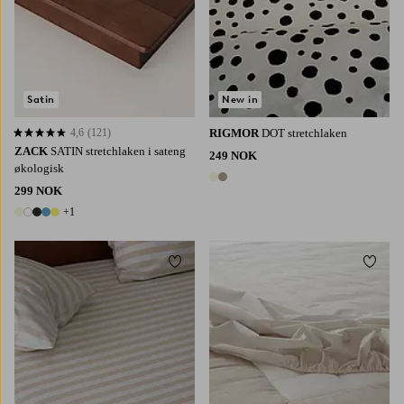
Satin
New in
4,6
(121)
RIGMOR
DOT stretchlaken
4,6 basert på 121 karaktergivninger
ZACK
SATIN stretchlaken i sateng
249 NOK
økologisk
2 farger
299 NOK
+1
6 farger
Legg til favoritter
Legg t
90X200
120X200
140X200
160X200
90X200
160X200
180X200
180X200