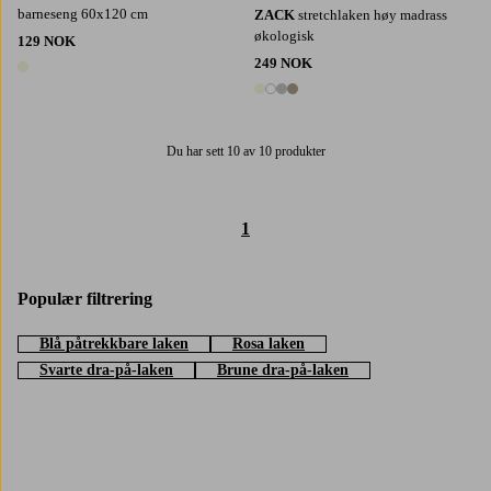
barneseng 60x120 cm
ZACK
stretchlaken høy madrass
økologisk
129 NOK
249 NOK
1 farge
4 farger
Du har sett 10 av 10 produkter
1
Populær filtrering
Blå påtrekkbare laken
Rosa laken
Svarte dra-på-laken
Brune dra-på-laken
Trustpilot