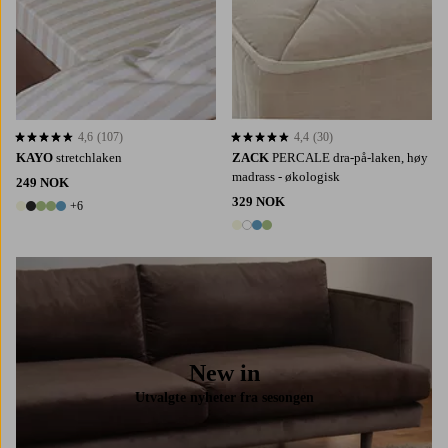
4,6
(107)
4,4
(30)
4,6 basert på 107 karaktergivninger
4,4 basert på 30 karaktergivninger
KAYO
stretchlaken
ZACK
PERCALE dra-på-laken, høy
madrass - økologisk
249 NOK
329 NOK
+6
11 farger
4 farger
New in
Utvalgte nyheter fra sesongen