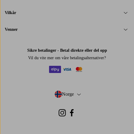
Vilkår
Venner
Sikre betalinger - Betal direkte eller del opp
Vil du vite mer om
våre betalingsalternativer
?
elpy
visa
mastercard
Norge
- Velg land
Instagram
Facebook