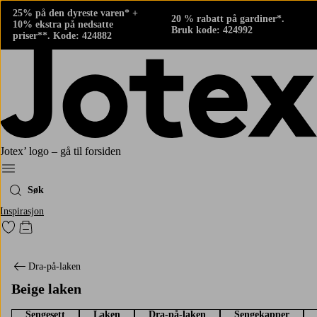
25% på den dyreste varen* +
20 % rabatt på gardiner*.
10% ekstra på nedsatte
Bruk kode: 424992
priser**. Kode: 424882
Jotex’ logo – gå til forsiden
Meny
Søk
Inspirasjon
Gå til favorittmerkede produkter
Gå til handlekurven
Dra-på-laken
Beige laken
Sengesett
Laken
Dra-på-laken
Sengekapper