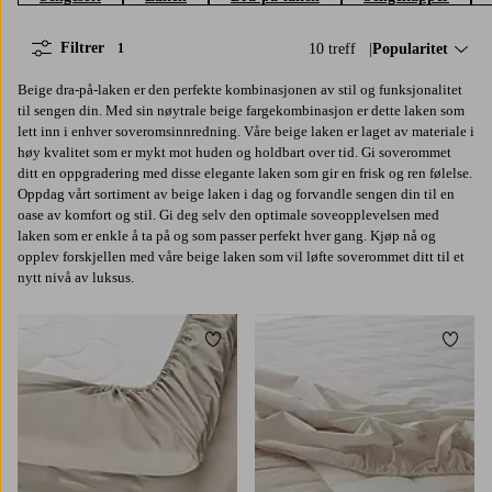
Filtrer
10 treff
Sorter på:
Popularitet
1
Beige dra-på-laken er den perfekte kombinasjonen av stil og funksjonalitet
til sengen din. Med sin nøytrale beige fargekombinasjon er dette laken som
lett inn i enhver soveromsinnredning. Våre beige laken er laget av materiale i
høy kvalitet som er mykt mot huden og holdbart over tid. Gi soverommet
ditt en oppgradering med disse elegante laken som gir en frisk og ren følelse.
Oppdag vårt sortiment av beige laken i dag og forvandle sengen din til en
oase av komfort og stil. Gi deg selv den optimale soveopplevelsen med
laken som er enkle å ta på og som passer perfekt hver gang. Kjøp nå og
opplev forskjellen med våre beige laken som vil løfte soverommet ditt til et
nytt nivå av luksus.
Legg til favoritter
Legg t
90
120
140
160
180
90X200
120X200
140X200
160X200
180X200