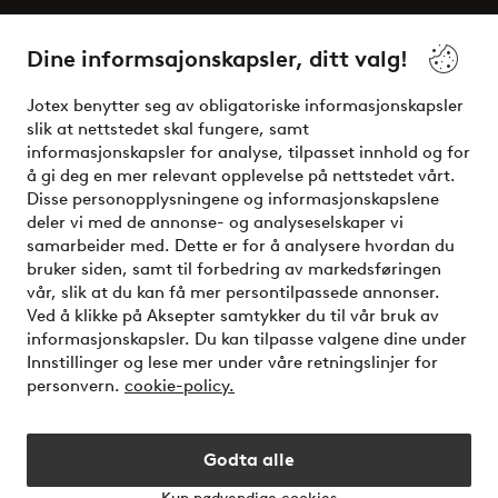
Våre tjenester
Dine informsajonskapsler, ditt valg!
Vilkår
Jotex benytter seg av obligatoriske informasjonskapsler
slik at nettstedet skal fungere, samt
Venner
informasjonskapsler for analyse, tilpasset innhold og for
å gi deg en mer relevant opplevelse på nettstedet vårt.
Disse personopplysningene og informasjonskapslene
deler vi med de annonse- og analyseselskaper vi
Sikre betalinger - Betal direkte eller del opp
samarbeider med. Dette er for å analysere hvordan du
bruker siden, samt til forbedring av markedsføringen
Vil du vite mer om
våre betalingsalternativer
?
vår, slik at du kan få mer persontilpassede annonser.
elpy
Ved å klikke på Aksepter samtykker du til vår bruk av
informasjonskapsler. Du kan tilpasse valgene dine under
Innstillinger og lese mer under våre retningslinjer for
personvern.
cookie-policy.
Norge - Velg land
Godta alle
Instagram
Facebook