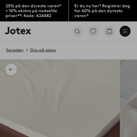
25% på den dyreste varen*
Er du ny her? Registrer deg
+ 10% ekstra på nedsatte
for 40% på den dyreste
priser**. Kode: 424882
varen*
Jotex’
Gå
Gå
logo
til
til
–
favorittmerkede
handlekurv
gå
produkter
Sengetøy
Dra-på-laken
til
forsiden
Tilbake