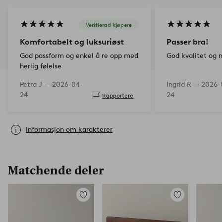
Verifierad kjøpere
Komfortabelt og luksuriøst
Passer bra!
God passform og enkel å re opp med
God kvalitet og
herlig følelse
Petra J —
2026-04-
Ingrid R —
2026-
24
24
Rapportere
Informasjon om karakterer
Matchende deler
Legg
Legg
til
til
favoritter
favoritter