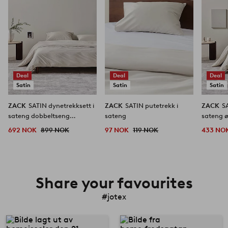
Deal
Deal
Deal
Satin
Satin
Satin
ZACK
SATIN dynetrekksett i
ZACK
SATIN putetrekk i
ZACK
S
sateng dobbeltseng
sateng
sateng ø
økologisk
692 NOK
899 NOK
97 NOK
119 NOK
433 NO
Share your favourites
#jotex