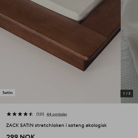
Satin
1
/
2
121
44 omtaler
ZACK SATIN stretchlaken i sateng økologisk
299 NOK