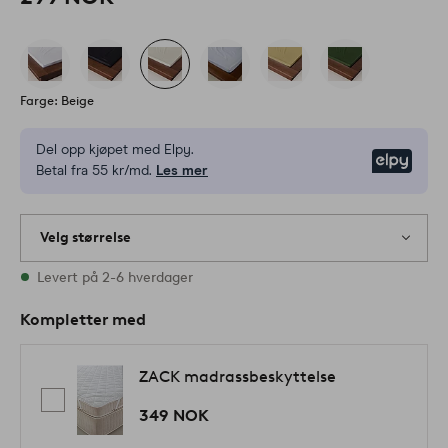
Farge: Beige
Del opp kjøpet med Elpy.
Elpy
Betal fra 55 kr/md.
Les mer
Velg størrelse
Alle størrelser finnes på lager
Levert på 2-6 hverdager
Kompletter med
ZACK madrassbeskyttelse
349 NOK