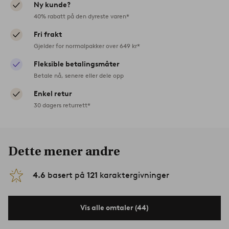
Ny kunde?
40% rabatt på den dyreste varen*
Fri frakt
Gjelder for normalpakker over 649 kr*
Fleksible betalingsmåter
Betale nå, senere eller dele opp
Enkel retur
30 dagers returrett*
Dette mener andre
4.6
basert på
121
karaktergivninger
Vis alle omtaler (44)