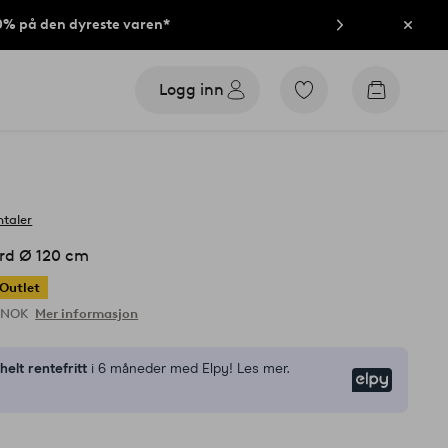
40% på den dyreste varen*
Lukk
Logg inn
Gå
Gå
til
til
favorittmerkede
handleku
produkter
taler
rd Ø 120 cm
Outlet
9 NOK
Mer informasjon
n
helt rentefritt
i 6 måneder med Elpy! Les mer.
Elpy