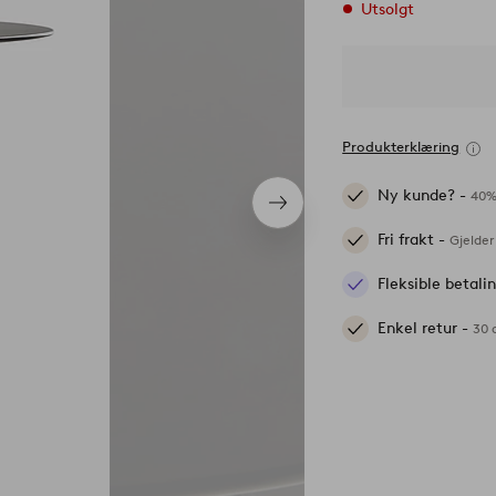
Utsolgt
Produkterklæring
Ny kunde? -
40%
Neste
produkt
Fri frakt -
Gjelder
Fleksible betal
Enkel retur -
30 