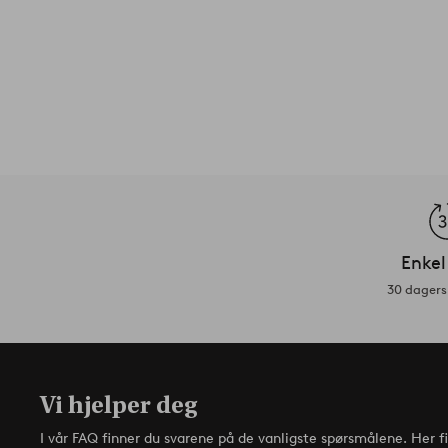
Enkel
30 dagers 
Vi hjelper deg
I vår FAQ finner du svarene på de vanligste spørsmålene. Her f