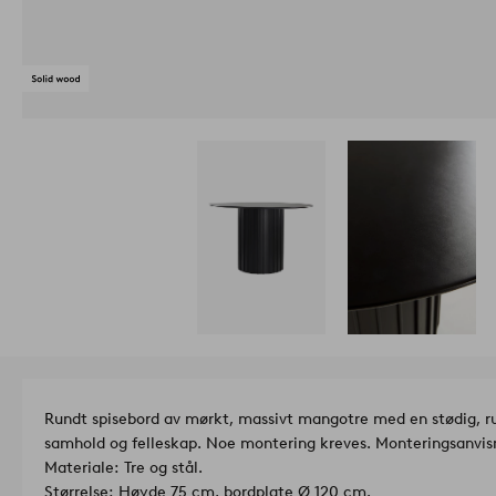
Rundt spisebord av mørkt, massivt mangotre med en stødig, run
samhold og felleskap. Noe montering kreves. Monteringsanvis
Materiale: Tre og stål.
Størrelse: Høyde 75 cm, bordplate Ø 120 cm.