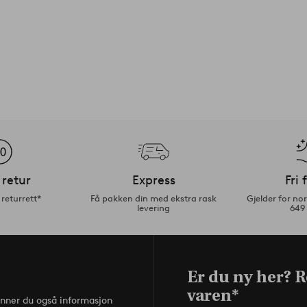
 retur
Express
Fri 
returrett*
Få pakken din med ekstra rask
Gjelder for n
levering
649
Er du ny her? R
varen*
inner du også informasjon