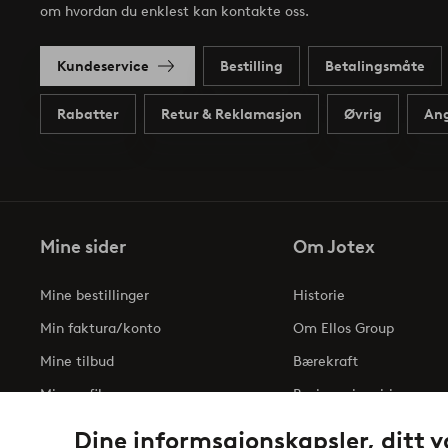
om hvordan du enklest kan kontakte oss.
Kundeservice
Bestilling
Betalingsmåte
Rabatter
Retur & Reklamasjon
Øvrig
Ang
Mine sider
Om Jotex
Mine bestillinger
Historie
Min faktura/konto
Om Ellos Group
Mine tilbud
Bærekraft
Min profil
Business inquiries
Tilgjengelighetserklæri
Dine informsajonskapsler, ditt v