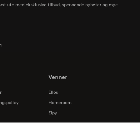
ørst ute med eksklusive tilbud, spennende nyheter og mye
g
Venner
r
Ellos
ngspolicy
Homeroom
Elpy