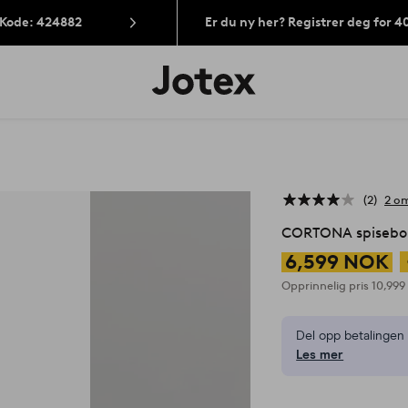
 Kode: 424882
Er du ny her? Registrer deg for 
Jotex’
logo
–
gå
til
forsiden
2
2 om
CORTONA spisebo
6,599 NOK
Opprinnelig pris
10,99
Del opp betalinge
Les mer