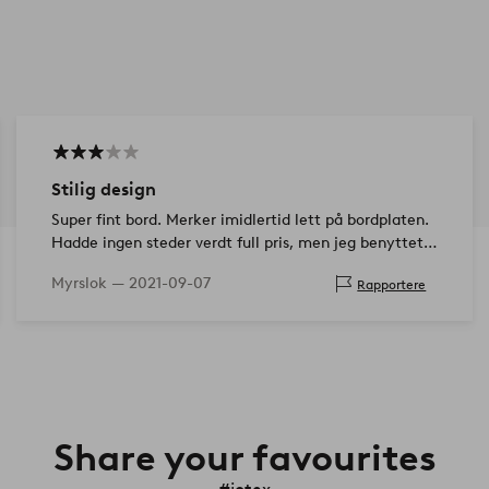
Stilig design
Super fint bord. Merker imidlertid lett på bordplaten.
Hadde ingen steder verdt full pris, men jeg benyttet
anledningen da den var i salg på salget.
Myrslok —
2021-09-07
Rapportere
Share your favourites