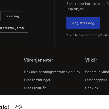
Som kunde hos oss er du f
inspirasjon.
Levering
Registrer deg
rerettsskjema
* Se tilbudsvilkår ved registrerin
Våre tjenester
Vilkår
Fleksible betalingsmetoder via Elpy
Generelle vilkå
Ellos Forsikringer
Personopplysni
Ellos Privatlån
Cookies
Gavekort
Affiliate
ng
alg!