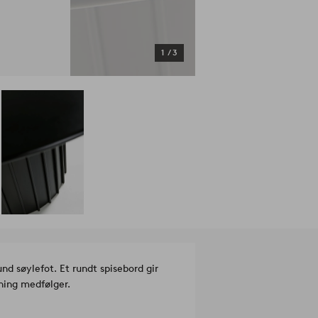
1
/
3
d søylefot. Et rundt spisebord gir
ning medfølger.