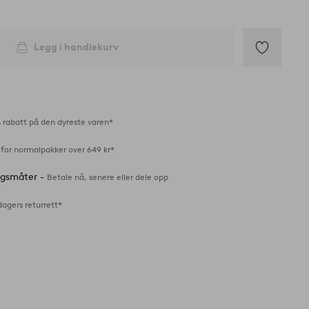
Legg i handlekurv
Legg
til
favoritter
 rabatt på den dyreste varen*
 for normalpakker over 649 kr*
ingsmåter -
Betale nå, senere eller dele opp
dagers returrett*