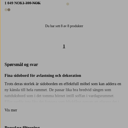
1 049 NOK
1 399 NOK
1 farge
2 farger
Du har sett 8 av 8 produkter
1
Spørsmål og svar
Fina sidobord för avlastning och dekoration
Trots deras storlek är sidoborden en effektfull möbel som kan addera en
ny känsla till hela rummet. De passar lika bra bredvid sängen som
nattduksbord som i det tomma hörnet intill soffan i vardagsrummet.
Eller varför inte låta det fungera som blickfång genom att placera det i
mitten av rummet? Styling- och användningsmöjligheterna för sidobord
Vis mer
och småbord är oändliga och de hjälper dig att addera en stor dos
karaktär till ditt hem. Vi erbjuder modeller tillverkade av hållbara
material såsom trä, metall, glas och plast i en mängd olika färger och
Populær filtrering