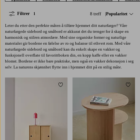
Filtrer
8 treff
Sorter på:
Popularitet
1
Leter du etter den perfekte måten å tilføre hjemmet ditt naturfarger? Våre
naturfargede sidebord og småbord er akkurat det du trenger for å skape en
harmonisk og stilren atmosfære. Med sine organiske former og naturlige
materialer gir bordene en følelse av ro og balanse til ethvert rom. Med våre
naturfargede sidebord og småbord kan du enkelt skape en vakker og
funksjonell overflate til favorittboken din, en kopp kaffe eller en vakker
blomst. Bordene er ikke bare praktiske, men også en vakker dekorasjon i seg
selv. La naturens skjønnhet flytte inn i hjemmet ditt på en stilig måte.
Legg til favoritter
Legg t