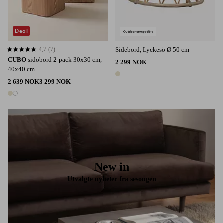
Deal
4,7
(7)
Sidebord, Lyckesö Ø 50 cm
4,7 basert på 7 karaktergivninger
CUBO
sidobord 2-pack 30x30 cm,
2 299 NOK
40x40 cm
1 farge
2 639 NOK
3 299 NOK
2 farger
New in
Utvalgte nyheter fra sesongen