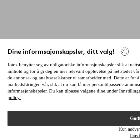
Dine informsajonskapsler, ditt valg!
Jotex benytter seg av obligatoriske informasjonskapsler slik at netts
innhold og for å gi deg en mer relevant opplevelse på nettstedet v
de annonse- og analyseselskaper vi samarbeider med. Dette er for å
markedsføringen vår, slik at du kan få mer persontilpassede annonse
informasjonskapsler. Du kan tilpasse valgene dine under Innstilling
policy.
Godt
Kun nødven
Innsti