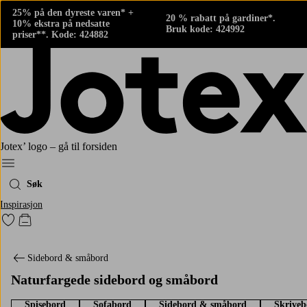
25% på den dyreste varen* +
20 % rabatt på gardiner*.
10% ekstra på nedsatte
Bruk kode: 424992
priser**. Kode: 424882
Jotex’ logo – gå til forsiden
Meny
Søk
Inspirasjon
Gå til favorittmerkede produkter
Gå til handlekurven
Sidebord & småbord
Naturfargede sidebord og småbord
Spisebord
Sofabord
Sidebord & småbord
Skriveb