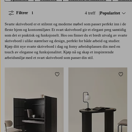
Filtrer
4 treff
Sorter på:
Popularitet
1
Svarte skrivebord er et stilrent og moderne møbel som passer perfekt inn i de
fleste hjem og kontormiljøer. Et svart skrivebord gir et elegant preg samtidig
som det er praktisk og funksjonelt. Hos oss finner du et bredt utvalg av svarte
skrivebord i ulike størrelser og design, perfekt for både arbeid og studier.
Kjøp ditt nye svarte skrivebord i dag og forny arbeidsplassen din med en
touch av eleganse og funksjonalitet. Kjøp nå og skap et inspirerende
arbeidsmiljø med et svart skrivebord som passer din stil.
Legg til favoritter
Legg t