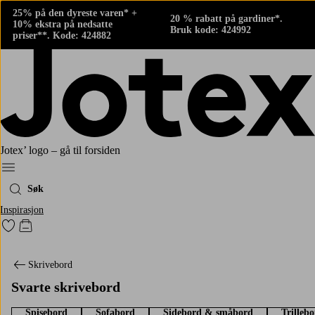
25% på den dyreste varen* +
20 % rabatt på gardiner*.
10% ekstra på nedsatte
Bruk kode: 424992
priser**. Kode: 424882
Jotex’ logo – gå til forsiden
Meny
Søk
Inspirasjon
Gå til favorittmerkede produkter
Gå til handlekurven
Skrivebord
Svarte skrivebord
Spisebord
Sofabord
Sidebord & småbord
Trilleb