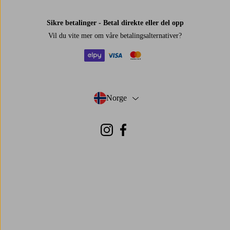
Sikre betalinger - Betal direkte eller del opp
Vil du vite mer om
våre betalingsalternativer
?
elpy
visa
mastercard
Norge
- Velg land
Instagram
Facebook