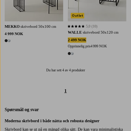
Outlet
MEKKO
skrivebord 50x100 cm
5,0
(10)
5,0 basert på 10 karaktergivninger
WALLE
skrivebord 50x120 cm
4 999 NOK
2 499 NOK
2 farger
Opprinnelig pris
4 999 NOK
2 farger
Du har sett 4 av 4 produkter
1
Spørsmål og svar
Moderna skrivbord i både nätta och robusta designer
Skrivbord kan se ut på en mängd olika sätt. De kan vara minimalistiska