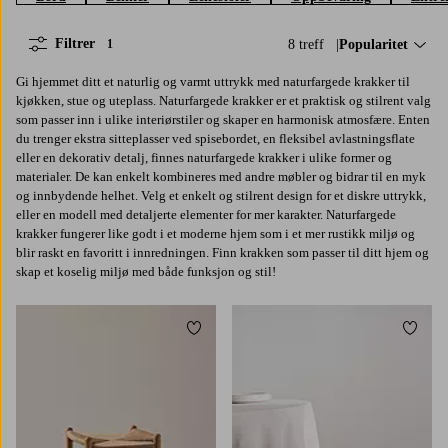
Filtrer
8 treff
Sorter på:
Popularitet
1
Gi hjemmet ditt et naturlig og varmt uttrykk med naturfargede krakker til
kjøkken, stue og uteplass. Naturfargede krakker er et praktisk og stilrent valg
som passer inn i ulike interiørstiler og skaper en harmonisk atmosfære. Enten
du trenger ekstra sitteplasser ved spisebordet, en fleksibel avlastningsflate
eller en dekorativ detalj, finnes naturfargede krakker i ulike former og
materialer. De kan enkelt kombineres med andre møbler og bidrar til en myk
og innbydende helhet. Velg et enkelt og stilrent design for et diskre uttrykk,
eller en modell med detaljerte elementer for mer karakter. Naturfargede
krakker fungerer like godt i et moderne hjem som i et mer rustikk miljø og
blir raskt en favoritt i innredningen. Finn krakken som passer til ditt hjem og
skap et koselig miljø med både funksjon og stil!
Legg til favoritter
Legg t