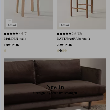
4,6
(5)
3,9
(15)
4,6 basert på 5 karaktergivninger
3,9 basert på 15 karaktergivninger
MALDEN
krakk
NATTAVAARA
barkrakk
1 999 NOK
2 299 NOK
1 farge
4 farger
New in
Utvalgte nyheter fra sesongen