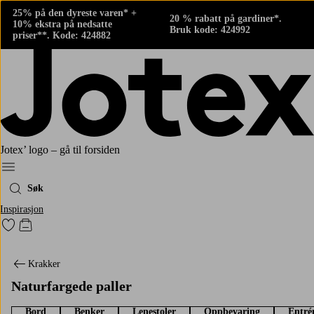
25% på den dyreste varen* +
20 % rabatt på gardiner*.
10% ekstra på nedsatte
Bruk kode: 424992
priser**. Kode: 424882
Jotex’ logo – gå til forsiden
Meny
Søk
Inspirasjon
Gå til favorittmerkede produkter
Gå til handlekurven
Krakker
Naturfargede paller
Bord
Benker
Lenestoler
Oppbevaring
Entré