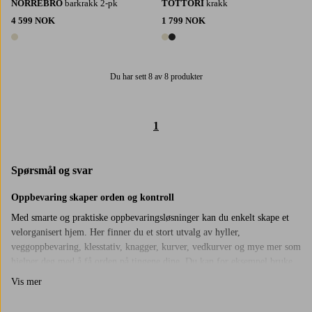
NORREBRO
barkrakk 2-pk
TOTTORI
krakk
4 599 NOK
1 799 NOK
1 farge
2 farger
Du har sett 8 av 8 produkter
1
Spørsmål og svar
Oppbevaring skaper orden og kontroll
Med smarte og praktiske oppbevaringsløsninger kan du enkelt skape et
velorganisert hjem. Her finner du et stort utvalg av hyller,
veggoppbevaring, klesstativ, knagger, kurver, vedkurver og mye mer som
hjelper deg med å få orden på tingene dine. Du kan for eksempel bruke
kurver på soverommet til sokker og undertøy, på badet til håndklær,
Vis mer
smykker og sminke, i gangen til luer, hansker og nøkler, på kjøkkenet til
servietter, lys og krydder og på barnerommet til Lego, dukkeklær og