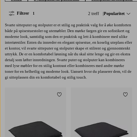
Filtrer
2 treff
Sorter på:
Popularitet
1
Svarte sitteputer og stolputer er et stilig og praktisk valg for å øke komforten
både på spisestuestoler og utemøbler. Den mørke fargen gir en sofistikert og
moderne look, samtidig som den er praktisk og lett å kombinere med ulike
interiørstiler. Enten du innreder en elegant spisestue, en koselig uteplass eller
et kontor, vil svarte sitteputer og stolputer skape et stilrent og gjennomtenkt
uttrykk. De er en komfortabel løsning når du skal sitte lenge og gir en ekstra
detalj som løfter innredningen. Svarte puter og stolputer kan kombineres
med lyse møbler for en stilig kontrast eller kombineres med andre mørke
toner for en helhetlig og moderne look. Uansett hvor du plasserer dem, vil de
gi sitteplassen din en komfortabel og stilig touch.
Legg til favoritter
Legg t