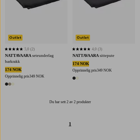
Outlet
Outlet
5,0
(2)
4,0
(3)
5,0 basert på 2 karaktergivninger
4,0 basert på 3 karaktergivninger
NATTAVAARA
seteunderlag
NATTAVAARA
sittepute
barkrakk
174 NOK
174 NOK
Opprinnelig pris
349 NOK
Opprinnelig pris
349 NOK
2 farger
3 farger
Du har sett 2 av 2 produkter
1