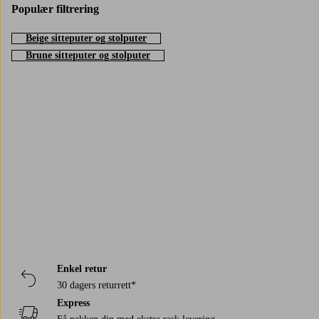
Populær filtrering
Beige sitteputer og stolputer
Brune sitteputer og stolputer
Trustpilot
Enkel retur
30 dagers returrett*
Express