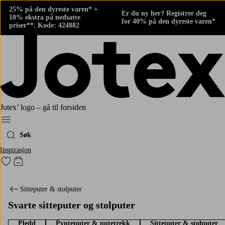
25% på den dyreste varen* +
Er du ny her? Registrer deg
10% ekstra på nedsatte
for 40% på den dyreste varen*
priser**. Kode: 424882
Jotex’ logo – gå til forsiden
Meny
Søk
Inspirasjon
Gå til favorittmerkede produkter
Gå til handlekurven
Sitteputer & stolputer
Svarte sitteputer og stolputer
Pledd
Pynteputer & putetrekk
Sitteputer & stolputer