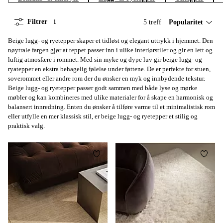
Filtrer
5 treff
Sorter på:
Popularitet
1
Beige lugg- og ryetepper skaper et tidløst og elegant uttrykk i hjemmet. Den
nøytrale fargen gjør at teppet passer inn i ulike interiørstiler og gir en lett og
luftig atmosfære i rommet. Med sin myke og dype luv gir beige lugg- og
ryatepper en ekstra behagelig følelse under føttene. De er perfekte for stuen,
soverommet eller andre rom der du ønsker en myk og innbydende tekstur.
Beige lugg- og ryetepper passer godt sammen med både lyse og mørke
møbler og kan kombineres med ulike materialer for å skape en harmonisk og
balansert innredning. Enten du ønsker å tilføre varme til et minimalistisk rom
eller utfylle en mer klassisk stil, er beige lugg- og ryetepper et stilig og
praktisk valg.
Legg til favoritter
Legg t
160X230
200X300
160X230
200X300