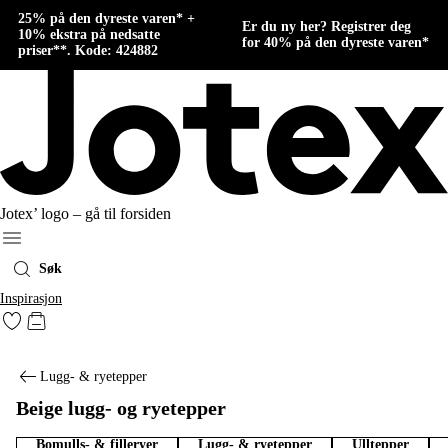
25% på den dyreste varen* +
Er du ny her? Registrer deg
10% ekstra på nedsatte
for 40% på den dyreste varen*
priser**. Kode: 424882
Jotex’ logo – gå til forsiden
Meny
Søk
Inspirasjon
Gå til favorittmerkede produkter
Gå til handlekurven
Lugg- & ryetepper
Beige lugg- og ryetepper
Bomulls- & filleryer
Lugg- & ryetepper
Ulltepper