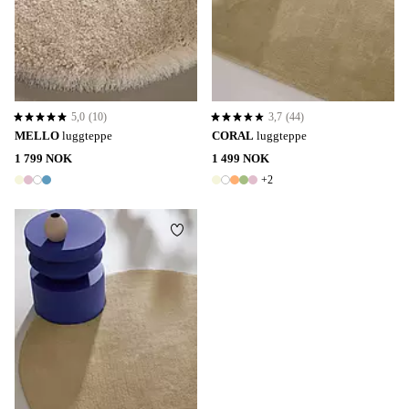
5,0
(10)
3,7
(44)
5,0 basert på 10 karaktergivninger
3,7 basert på 44 karaktergivninger
MELLO
luggteppe
CORAL
luggteppe
1 799 NOK
1 499 NOK
+2
4 farger
7 farger
Legg til favoritter
120
200