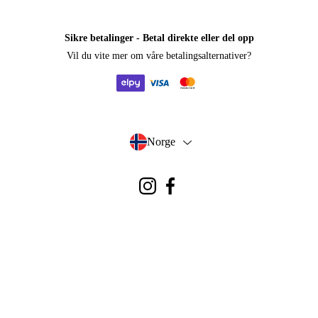
Sikre betalinger - Betal direkte eller del opp
Vil du vite mer om
våre betalingsalternativer
?
elpy
visa
mastercard
Norge
- Velg land
Instagram
Facebook