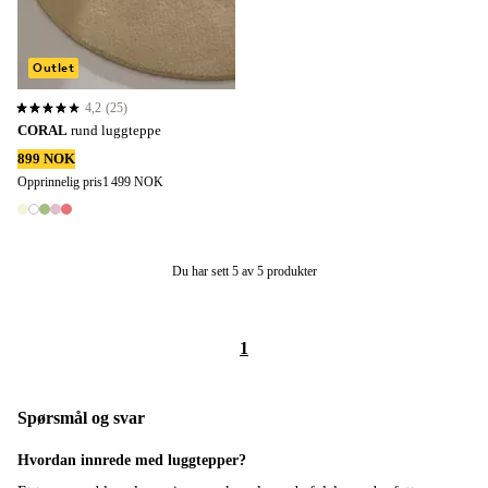
Outlet
4,2
(25)
4,2 basert på 25 karaktergivninger
CORAL
rund luggteppe
899 NOK
Opprinnelig pris
1 499 NOK
5 farger
Du har sett 5 av 5 produkter
1
Spørsmål og svar
Hvordan innrede med luggtepper?